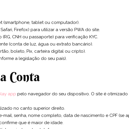
et (smartphone, tablet ou computador).
fari, Firefox) para utilizar a versão PWA do site.
 (RG, CNH ou passaporte) para verificação KYC.
te (conta de luz, água ou extrato bancário).
, boleto, Pix, carteira digital ou cripto).
nforme a legislação do seu país).
da Conta
lay app
pelo navegador do seu dispositivo. O site é otimizad
lizado no canto superior direito.
-mail, senha, nome completo, data de nascimento e CPF (se ap
confirme que é maior de idade.