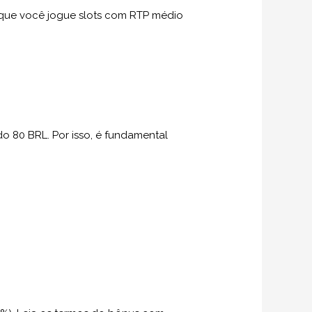
 que você jogue slots com RTP médio
do 80 BRL. Por isso, é fundamental