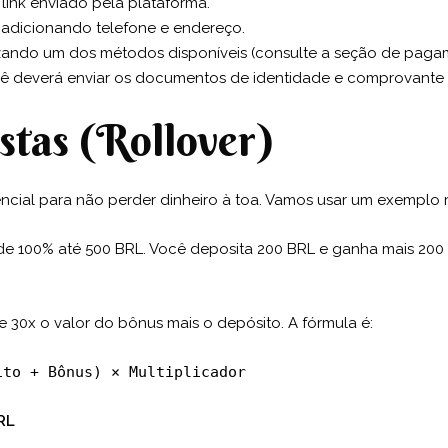
 link enviado pela plataforma.
l adicionando telefone e endereço.
lizando um dos métodos disponíveis (consulte a seção de paga
cê deverá enviar os documentos de identidade e comprovante 
stas (Rollover)
encial para não perder dinheiro à toa. Vamos usar um exemplo r
 100% até 500 BRL. Você deposita 200 BRL e ganha mais 200 
de 30x o valor do bônus mais o depósito. A fórmula é:
ito + Bônus) × Multiplicador
RL