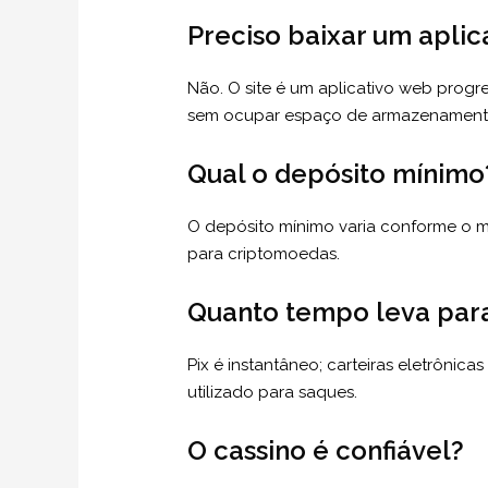
Preciso baixar um aplic
Não. O site é um aplicativo web progre
sem ocupar espaço de armazenament
Qual o depósito mínimo
O depósito mínimo varia conforme o mét
para criptomoedas.
Quanto tempo leva par
Pix é instantâneo; carteiras eletrônic
utilizado para saques.
O cassino é confiável?