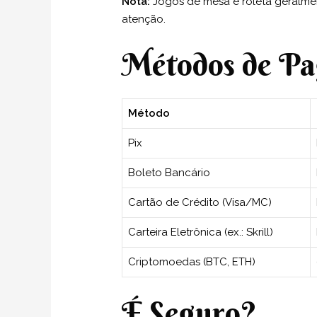
Nota:
Jogos de mesa e roleta geralmen
atenção.
Métodos de P
Método
Pix
Boleto Bancário
Cartão de Crédito (Visa/MC)
Carteira Eletrônica (ex.: Skrill)
Criptomoedas (BTC, ETH)
É Seguro?