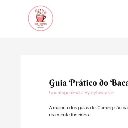
Guia Prático do Bac
Uncategorized
/ By
bytework.in
A maioria dos guias de iGaming são v
realmente funciona.