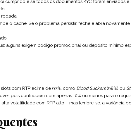
r foi cumprido e se todos os documentos KYC foram enviados e 
do.
 rodada.
impe o cache. Se o problema persistir, feche e abra novamente 
ado.
s: alguns exigem código promocional ou depósito mínimo espec
em slots com RTP acima de 97%, como
Blood Suckers
(98%) ou
St
lover, pois contribuem com apenas 10% ou menos para o requis
 alta volatilidade com RTP alto – mas lembre-se: a variância 
quentes