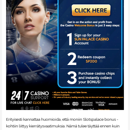
Erityisesti kannattaa huomioida, että moniin Slotspalace bonus -
kohtiin liittyy kierrätysvaatimuksia. Nämä tulee täyttää ennen kuin