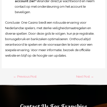
account zie?
Verander direct je wachtwoord en neem
contact op met ondersteuning om het account te
beveiligen.
Conclusie: One Casino biedt een robuuste ervaring voor
Nederlandse spelers, met sterke veiligheidsmaatregelen en
diverse spellen. Door deze gids te volgen, kun je je registratie,
bonusgebruik en bankzaken optimaliseren. Onthoud altijd
verantwoord te spelen en de voorwaarden te lezen voor een
soepele ervaring. Voor meer informatie, bezoek de officiële
website en blijf op de hoogte van updates.
←
Previous Post
Next Post
→
Contact Us For Franchise