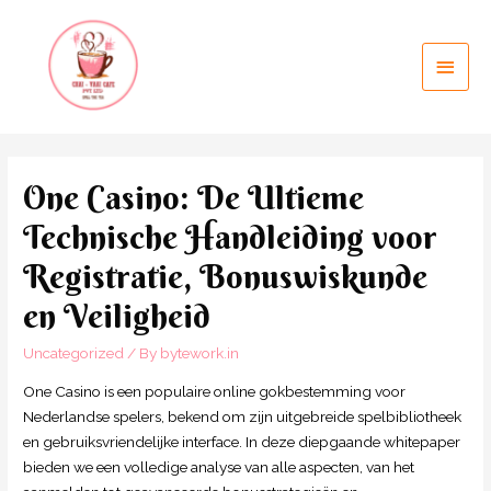
One Casino: De Ultieme
Technische Handleiding voor
Registratie, Bonuswiskunde
en Veiligheid
Uncategorized
/ By
bytework.in
One Casino is een populaire online gokbestemming voor
Nederlandse spelers, bekend om zijn uitgebreide spelbibliotheek
en gebruiksvriendelijke interface. In deze diepgaande whitepaper
bieden we een volledige analyse van alle aspecten, van het