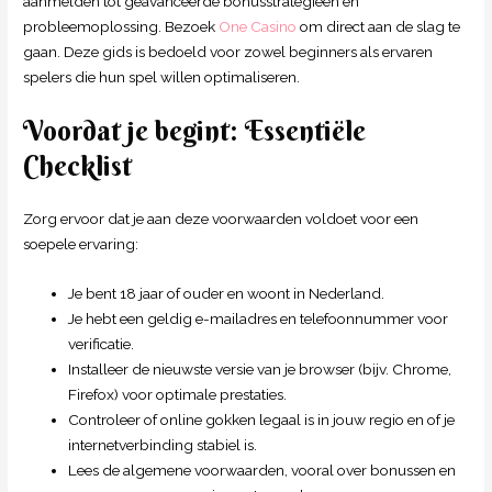
aanmelden tot geavanceerde bonusstrategieën en
probleemoplossing. Bezoek
One Casino
om direct aan de slag te
gaan. Deze gids is bedoeld voor zowel beginners als ervaren
spelers die hun spel willen optimaliseren.
Voordat je begint: Essentiële
Checklist
Zorg ervoor dat je aan deze voorwaarden voldoet voor een
soepele ervaring:
Je bent 18 jaar of ouder en woont in Nederland.
Je hebt een geldig e-mailadres en telefoonnummer voor
verificatie.
Installeer de nieuwste versie van je browser (bijv. Chrome,
Firefox) voor optimale prestaties.
Controleer of online gokken legaal is in jouw regio en of je
internetverbinding stabiel is.
Lees de algemene voorwaarden, vooral over bonussen en