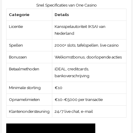
Snel Specificaties van One Casino
Categorie
Details
Licentie
Kansspelautoriteit (KSA) van
Nederland
Spellen
2000+ slots, tafelspellen, live casino
Bonussen
Welkomstbonus, doorlopende acties
Betaalmethoden
iDEAL, creditcards,
bankoverschrijving
Minimale storting
€10
Opnamelimieten
€10-€5000 per transactie
Klantenondersteuning
24/7 live chat, e-mail