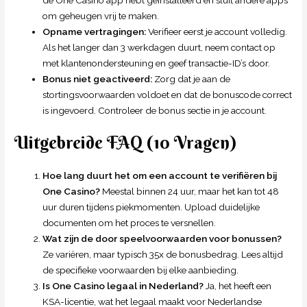
om geheugen vrij te maken.
Opname vertragingen:
Verifieer eerst je account volledig.
Als het langer dan 3 werkdagen duurt, neem contact op
met klantenondersteuning en geef transactie-ID’s door.
Bonus niet geactiveerd:
Zorg dat je aan de
stortingsvoorwaarden voldoet en dat de bonuscode correct
is ingevoerd. Controleer de bonus sectie in je account.
Uitgebreide FAQ (10 Vragen)
Hoe lang duurt het om een account te verifiëren bij
One Casino?
Meestal binnen 24 uur, maar het kan tot 48
uur duren tijdens piekmomenten. Upload duidelijke
documenten om het proces te versnellen.
Wat zijn de door speelvoorwaarden voor bonussen?
Ze variëren, maar typisch 35x de bonusbedrag. Lees altijd
de specifieke voorwaarden bij elke aanbieding.
Is One Casino legaal in Nederland?
Ja, het heeft een
KSA-licentie, wat het legaal maakt voor Nederlandse