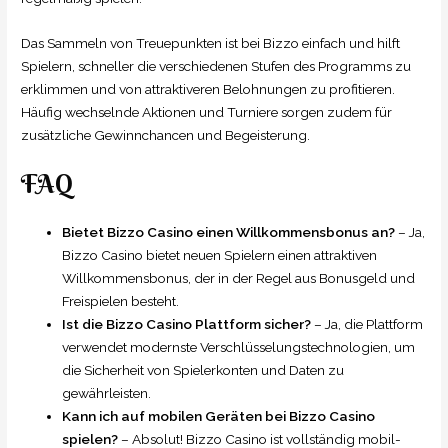
Das Sammeln von Treuepunkten ist bei Bizzo einfach und hilft
Spielern, schneller die verschiedenen Stufen des Programms zu
erklimmen und von attraktiveren Belohnungen zu profitieren.
Häufig wechselnde Aktionen und Turniere sorgen zudem für
zusätzliche Gewinnchancen und Begeisterung.
FAQ
Bietet Bizzo Casino einen Willkommensbonus an?
– Ja,
Bizzo Casino bietet neuen Spielern einen attraktiven
Willkommensbonus, der in der Regel aus Bonusgeld und
Freispielen besteht.
Ist die Bizzo Casino Plattform sicher?
– Ja, die Plattform
verwendet modernste Verschlüsselungstechnologien, um
die Sicherheit von Spielerkonten und Daten zu
gewährleisten.
Kann ich auf mobilen Geräten bei Bizzo Casino
spielen?
– Absolut! Bizzo Casino ist vollständig mobil-