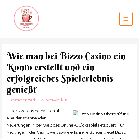
Wie man bei Bizzo Casino ein
Konto erstellt und ein
erfolgreiches Spielerlebnis
genießt
Uncategorized
/ By
bytework.in
Das Bizzo Casino hat sich als
eine der spannenden
Neuerungen in der Welt des Online-Glücksspiels etabliert. Für
Neulinge in der Casinowelt sowie erfahrene Spieler bietet Bizzo