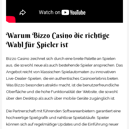
Warum Bizzo Casino die richtige
Wahl für Spieler ist
Bizzo Casino zeichnet sich durch eine breite Palette an Spielen
aus, die sowohl neue als auch bestehende Spieler ansprechen. Das
Angebot reicht von klassischen Spielautomaten zu innovativen
Live-Dealer-Spielen, die ein authentisches Casinoerlebnis bieten.
Was Bizzo besonders atraktiv macht, ist die benutzerfreundliche
Oberfläche und die hohe Funktionalität der Website, die sowohl
über den Desktop als auch über mobile Geräte zugänglich ist.
Die Partnerschaft mit führenden Softwareanbietern garantiert eine
hochwertige Spielgrafik und nahtlose Spielabläufe. Spieler
können sich auf regelmäßige Updates und die Einführung neuer