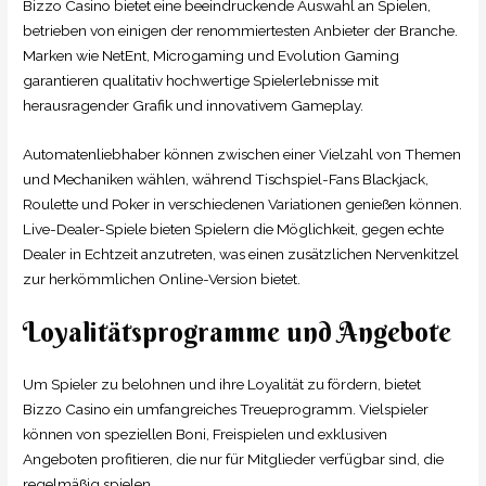
Bizzo Casino bietet eine beeindruckende Auswahl an Spielen,
betrieben von einigen der renommiertesten Anbieter der Branche.
Marken wie NetEnt, Microgaming und Evolution Gaming
garantieren qualitativ hochwertige Spielerlebnisse mit
herausragender Grafik und innovativem Gameplay.
Automatenliebhaber können zwischen einer Vielzahl von Themen
und Mechaniken wählen, während Tischspiel-Fans Blackjack,
Roulette und Poker in verschiedenen Variationen genießen können.
Live-Dealer-Spiele bieten Spielern die Möglichkeit, gegen echte
Dealer in Echtzeit anzutreten, was einen zusätzlichen Nervenkitzel
zur herkömmlichen Online-Version bietet.
Loyalitätsprogramme und Angebote
Um Spieler zu belohnen und ihre Loyalität zu fördern, bietet
Bizzo Casino ein umfangreiches Treueprogramm. Vielspieler
können von speziellen Boni, Freispielen und exklusiven
Angeboten profitieren, die nur für Mitglieder verfügbar sind, die
regelmäßig spielen.