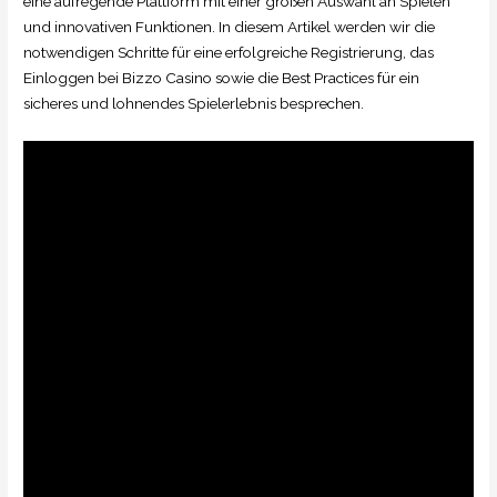
eine aufregende Plattform mit einer großen Auswahl an Spielen
und innovativen Funktionen. In diesem Artikel werden wir die
notwendigen Schritte für eine erfolgreiche Registrierung, das
Einloggen bei Bizzo Casino sowie die Best Practices für ein
sicheres und lohnendes Spielerlebnis besprechen.