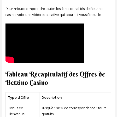
Pour mieux comprendre toutes les fonctionnalités de Betzino
casino, voici une vidéo explicative qui pourrait vous être utile :
Tableau Récapitulatif des Offres de
Betzino Casino
Type d’Offre
Description
Bonus de
Jusqu’à 100% de correspondance + tours
Bienvenue
gratuits