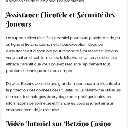
à aider en cas de questions ou de problèmes.
Assistance Clientèle et Sécurité des
Joueurs
Un support client réactif est essentiel pour toute plateforme de jeu
en ligne et Betzino casino ne fait pas exception. L’équipe
d’assistance est disponible pour répondre à toutes vos questions
via le chat en direct, l’e-mail ou le téléphone. Un service clientèle
efficace garantit que vous pouvez résoudre rapidement tout
problème technique ou lié au compte.
De plus, Betzino accorde une grande importance à la sécurité et à
la protection des données des utilisateurs. La plateforme utilise les
dernières technologies de cryptage pour protéger toutes les
informations personnelles et financières, vous assurant ainsi un
environnement de jeu sécurisé.
Vidéo Tutoriel sur Betzino Casino