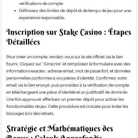
vérifications de compte.
Définissez des limites de dépôt et de temps de jeu pour une
expérience responsable.
Inscription sur Stake Casino : Étapes
Détaillées
Pour créer un compte, rendez-vous sur le site officiel via le lien
fourni. Cliquez sur “S’inscrire” et remplissez le formulaire avec des
informations exactes : adresse email, mot de passe fort, et données
personnelles conformes à vos pièces d’identité. Confirmez votre
email via le lien envoyé, puis procédez à la vérification de compte
en téléchargeant une pièce d’identité et un justificatif de domicile.
Une fois approuvé, effectuez un premier dépôt pour activer les
fonctionnalités de jeu. Cette procédure est cruciale pour éviter les
blocages lors des retraits.
Stratégie et Mathématiques des