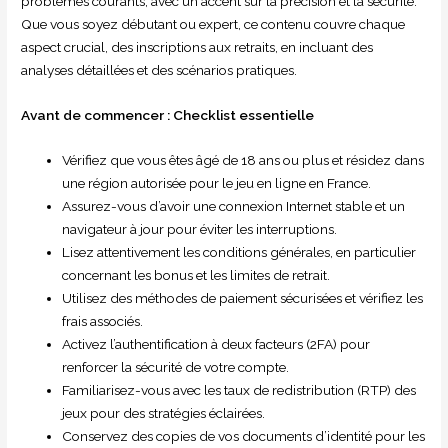
problèmes courants, avec un accent sur la précision et la sécurité.
Que vous soyez débutant ou expert, ce contenu couvre chaque
aspect crucial, des inscriptions aux retraits, en incluant des
analyses détaillées et des scénarios pratiques.
Avant de commencer : Checklist essentielle
Vérifiez que vous êtes âgé de 18 ans ou plus et résidez dans
une région autorisée pour le jeu en ligne en France.
Assurez-vous d’avoir une connexion Internet stable et un
navigateur à jour pour éviter les interruptions.
Lisez attentivement les conditions générales, en particulier
concernant les bonus et les limites de retrait.
Utilisez des méthodes de paiement sécurisées et vérifiez les
frais associés.
Activez l’authentification à deux facteurs (2FA) pour
renforcer la sécurité de votre compte.
Familiarisez-vous avec les taux de redistribution (RTP) des
jeux pour des stratégies éclairées.
Conservez des copies de vos documents d’identité pour les