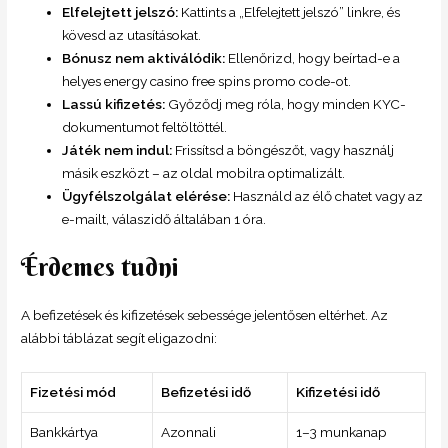
Elfelejtett jelszó:
Kattints a „Elfelejtett jelszó” linkre, és
kövesd az utasításokat.
Bónusz nem aktiválódik:
Ellenőrizd, hogy beírtad-e a
helyes energy casino free spins promo code-ot.
Lassú kifizetés:
Győződj meg róla, hogy minden KYC-
dokumentumot feltöltöttél.
Játék nem indul:
Frissítsd a böngészőt, vagy használj
másik eszközt – az oldal mobilra optimalizált.
Ügyfélszolgálat elérése:
Használd az élő chatet vagy az
e-mailt, válaszidő általában 1 óra.
Érdemes tudni
A befizetések és kifizetések sebessége jelentősen eltérhet. Az
alábbi táblázat segít eligazodni:
Fizetési mód
Befizetési idő
Kifizetési idő
Bankkártya
Azonnali
1–3 munkanap