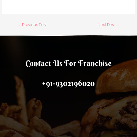
←
Previous Post
Next Post
→
Contact Us For Franchise
+91-9302196020