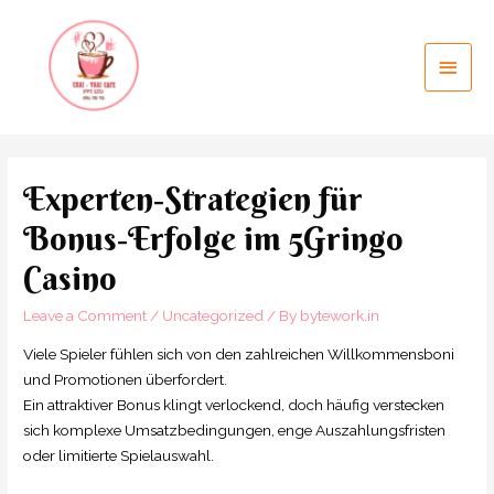
Experten‑Strategien für
Bonus‑Erfolge im 5Gringo
Casino
Leave a Comment
/
Uncategorized
/ By
bytework.in
Viele Spieler fühlen sich von den zahlreichen Willkommensboni
und Promotionen überfordert.
Ein attraktiver Bonus klingt verlockend, doch häufig verstecken
sich komplexe Umsatzbedingungen, enge Auszahlungsfristen
oder limitierte Spielauswahl.