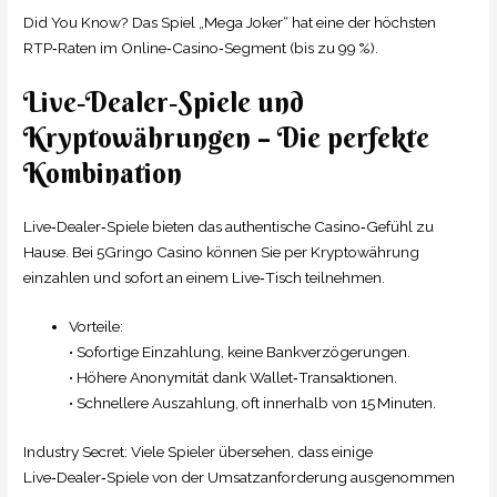
Did You Know? Das Spiel „Mega Joker“ hat eine der höchsten
RTP‑Raten im Online‑Casino‑Segment (bis zu 99 %).
Live‑Dealer‑Spiele und
Kryptowährungen – Die perfekte
Kombination
Live‑Dealer‑Spiele bieten das authentische Casino‑Gefühl zu
Hause. Bei 5Gringo Casino können Sie per Kryptowährung
einzahlen und sofort an einem Live‑Tisch teilnehmen.
Vorteile:
• Sofortige Einzahlung, keine Bankverzögerungen.
• Höhere Anonymität dank Wallet‑Transaktionen.
• Schnellere Auszahlung, oft innerhalb von 15 Minuten.
Industry Secret: Viele Spieler übersehen, dass einige
Live‑Dealer‑Spiele von der Umsatzanforderung ausgenommen