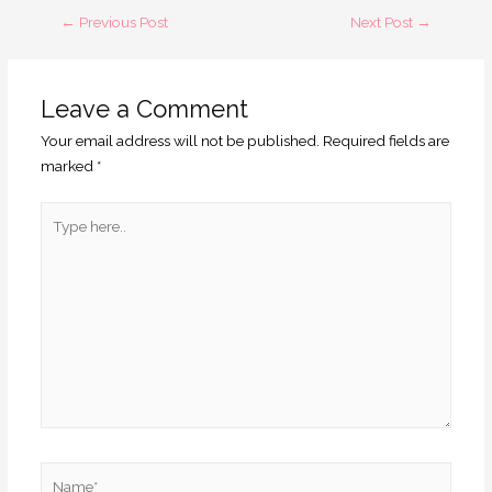
←
Previous Post
Next Post
→
Leave a Comment
Your email address will not be published.
Required fields are
marked
*