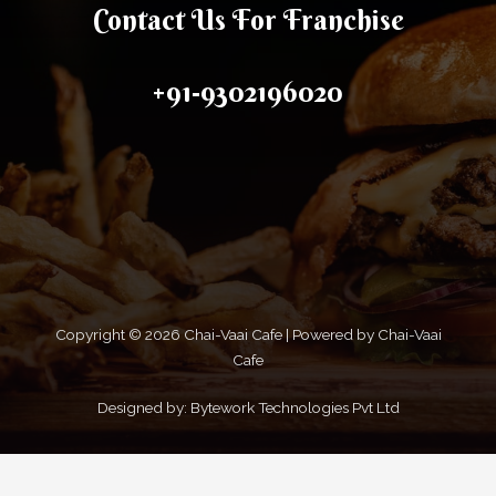
Contact Us For Franchise
+91-9302196020
Copyright © 2026 Chai-Vaai Cafe | Powered by Chai-Vaai
Cafe
Designed by: Bytework Technologies Pvt Ltd