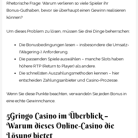
Rhetorische Frage: Warum verlieren so viele Spieler ihr
Bonus‑Guthaben, bevor sie überhaupt einen Gewinn realisieren
können?
Um dieses Problem zu lösen, müssen Sie drei Dinge beherrschen:
Die Bonusbedingungen lesen – insbesondere die Umsatz‑
(Wagering‑) Anforderung.
Die passenden Spiele auswählen – manche Slots haben
höhere RTP (Return to Player) als andere.
Die schnellsten Auszahlungsmethoden kennen – hier
entscheiden Zahlungsanbieter und Casino‑Prozesse.
Wenn Sie diese Punkte beachten, verwandeln Sie jeden Bonus in
eine echte Gewinnchance.
5Gringo Casino im Überblick –
Warum dieses Online‑Casino die
Lösung bietet