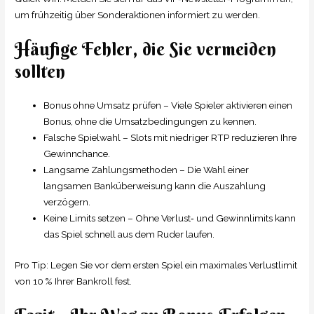
um frühzeitig über Sonderaktionen informiert zu werden.
Häufige Fehler, die Sie vermeiden
sollten
Bonus ohne Umsatz prüfen – Viele Spieler aktivieren einen
Bonus, ohne die Umsatzbedingungen zu kennen.
Falsche Spielwahl – Slots mit niedriger RTP reduzieren Ihre
Gewinnchance.
Langsame Zahlungsmethoden – Die Wahl einer
langsamen Banküberweisung kann die Auszahlung
verzögern.
Keine Limits setzen – Ohne Verlust‑ und Gewinnlimits kann
das Spiel schnell aus dem Ruder laufen.
Pro Tip: Legen Sie vor dem ersten Spiel ein maximales Verlustlimit
von 10 % Ihrer Bankroll fest.