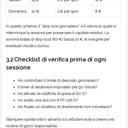
Domenica
10 €
2 € per spin
8 €
In questo schema, il “stop‑loss giornaliero” è il valore al quale si
interrompe la sessione per preservare il capitale residuo. La
somma totale di stop‑loss (80 €) lascia 20 € di margine per
eventuali vincite o bonus.
3.2 Checklist di verifica prima di ogni
sessione
Ho controllato il limite di deposito giornaliero?
Il timer di sessione è impostato per 90 minuti?
Ho attivato le notifiche di spesa al 80 %?
Ho scelto una slot con RTP > 96 %?
Ho fissato un obiettivo di divertimento non monetario?
Stampare questa lista o salvarla sul cellulare aiuta a creare una
routine di gioco responsabile.