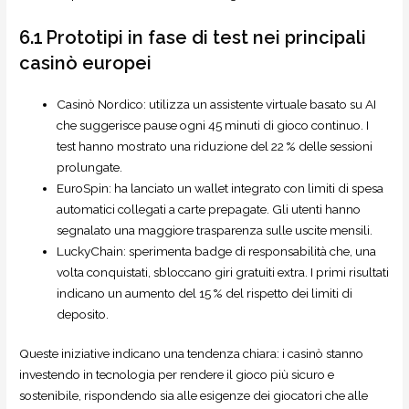
6.1 Prototipi in fase di test nei principali
casinò europei
Casinò Nordico: utilizza un assistente virtuale basato su AI
che suggerisce pause ogni 45 minuti di gioco continuo. I
test hanno mostrato una riduzione del 22 % delle sessioni
prolungate.
EuroSpin: ha lanciato un wallet integrato con limiti di spesa
automatici collegati a carte prepagate. Gli utenti hanno
segnalato una maggiore trasparenza sulle uscite mensili.
LuckyChain: sperimenta badge di responsabilità che, una
volta conquistati, sbloccano giri gratuiti extra. I primi risultati
indicano un aumento del 15 % del rispetto dei limiti di
deposito.
Queste iniziative indicano una tendenza chiara: i casinò stanno
investendo in tecnologia per rendere il gioco più sicuro e
sostenibile, rispondendo sia alle esigenze dei giocatori che alle