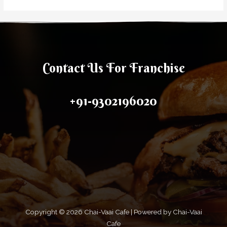
Contact Us For Franchise
+91-9302196020
Copyright © 2026 Chai-Vaai Cafe | Powered by Chai-Vaai
Cafe