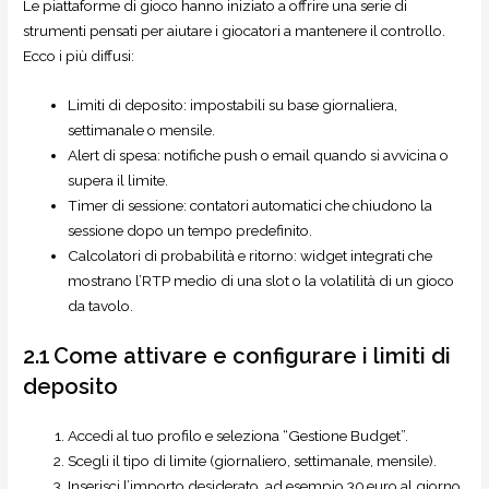
Le piattaforme di gioco hanno iniziato a offrire una serie di
strumenti pensati per aiutare i giocatori a mantenere il controllo.
Ecco i più diffusi:
Limiti di deposito: impostabili su base giornaliera,
settimanale o mensile.
Alert di spesa: notifiche push o email quando si avvicina o
supera il limite.
Timer di sessione: contatori automatici che chiudono la
sessione dopo un tempo predefinito.
Calcolatori di probabilità e ritorno: widget integrati che
mostrano l’RTP medio di una slot o la volatilità di un gioco
da tavolo.
2.1 Come attivare e configurare i limiti di
deposito
Accedi al tuo profilo e seleziona “Gestione Budget”.
Scegli il tipo di limite (giornaliero, settimanale, mensile).
Inserisci l’importo desiderato, ad esempio 30 euro al giorno.