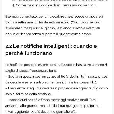
Conferma con il codice di sicurezza inviato via SMS.
Esempio consigliato: per un giocatore che prevede di giocare 3
giorni a settimana, un limite settimanale di 70 euro consente di
spendere circa 23 euro al giorno, lasciando spazio a eventuali
bonus di ricarica senza superare il budget complessivo.
2.2 Le notifiche intelligenti: quando e
perché funzionano
Le notifiche possono essere personalizzate in base a tre parametri:
soglia di spesa, frequenza e tono.
– Soglia di spesa: ricevi un avviso al 80 % del limite impostato, così
da decidere se fermarti o aumentare il limite (se consentito).
– Frequenza: scegli di ricevere un promemoria ogni ora di gioco o
solo al termine della sessione.
– Tono: alcuni casinò offrono messaggi motivazionali (“Stai
andando alla grande, ma ricorda il tuo budget!”) o più formali
(“Hai raggiunto il 90 % del limite giornaliero”).