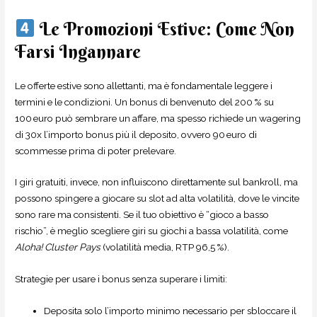
Le Promozioni Estive: Come Non
Farsi Ingannare
Le offerte estive sono allettanti, ma è fondamentale leggere i
termini e le condizioni. Un bonus di benvenuto del 200 % su
100 euro può sembrare un affare, ma spesso richiede un wagering
di 30x l’importo bonus più il deposito, ovvero 90 euro di
scommesse prima di poter prelevare.
I giri gratuiti, invece, non influiscono direttamente sul bankroll, ma
possono spingere a giocare su slot ad alta volatilità, dove le vincite
sono rare ma consistenti. Se il tuo obiettivo è “gioco a basso
rischio”, è meglio scegliere giri su giochi a bassa volatilità, come
Aloha! Cluster Pays
(volatilità media, RTP 96,5 %).
Strategie per usare i bonus senza superare i limiti:
Deposita solo l’importo minimo necessario per sbloccare il