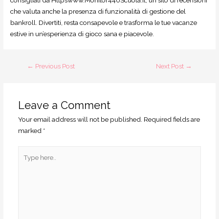
che valuta anche la presenza di funzionalità di gestione del
bankroll. Divertiti, resta consapevole e trasforma le tue vacanze
estive in un’esperienza di gioco sana e piacevole.
←
Previous Post
Next Post
→
Leave a Comment
Your email address will not be published.
Required fields are
marked
*