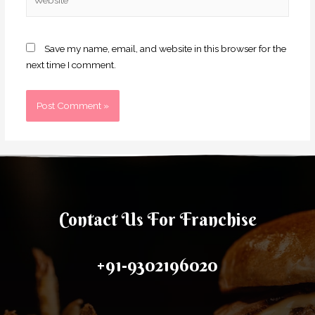
Save my name, email, and website in this browser for the
next time I comment.
Contact Us For Franchise
+91-9302196020