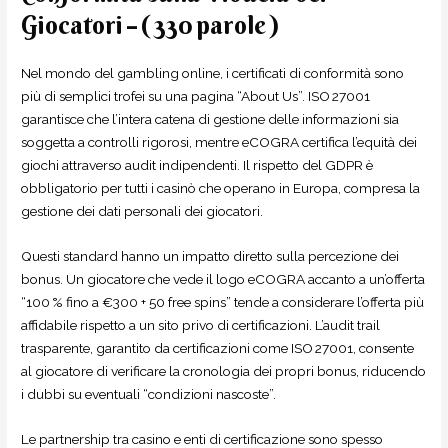
Giocatori – ( 330 parole )
Nel mondo del gambling online, i certificati di conformità sono
più di semplici trofei su una pagina “About Us”. ISO 27001
garantisce che l’intera catena di gestione delle informazioni sia
soggetta a controlli rigorosi, mentre eCOGRA certifica l’equità dei
giochi attraverso audit indipendenti. Il rispetto del GDPR è
obbligatorio per tutti i casinò che operano in Europa, compresa la
gestione dei dati personali dei giocatori.
Questi standard hanno un impatto diretto sulla percezione dei
bonus. Un giocatore che vede il logo eCOGRA accanto a un’offerta
“100 % fino a €300 + 50 free spins” tende a considerare l’offerta più
affidabile rispetto a un sito privo di certificazioni. L’audit trail
trasparente, garantito da certificazioni come ISO 27001, consente
al giocatore di verificare la cronologia dei propri bonus, riducendo
i dubbi su eventuali “condizioni nascoste”.
Le partnership tra casino e enti di certificazione sono spesso