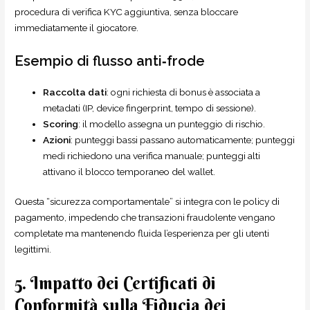
procedura di verifica KYC aggiuntiva, senza bloccare
immediatamente il giocatore.
Esempio di flusso anti‑frode
Raccolta dati
: ogni richiesta di bonus è associata a
metadati (IP, device fingerprint, tempo di sessione).
Scoring
: il modello assegna un punteggio di rischio.
Azioni
: punteggi bassi passano automaticamente; punteggi
medi richiedono una verifica manuale; punteggi alti
attivano il blocco temporaneo del wallet.
Questa “sicurezza comportamentale” si integra con le policy di
pagamento, impedendo che transazioni fraudolente vengano
completate ma mantenendo fluida l’esperienza per gli utenti
legittimi.
5. Impatto dei Certificati di
Conformità sulla Fiducia dei