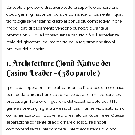
L’articolo si propone di scavare sotto la superficie dei servizi di
cloud gaming, rispondendo a tre domande fondamentali: quali
tecnologie server stanno dietro ai bonus più competitivi? In che
modo i dati di pagamento vengono custoditi durante le
promozioni? E quali conseguenze ha tutto ciò sull’esperienza
reale del giocatore, dal momento della registrazione fino al
prelievo delle vincite?
1. Architetture Cloud‑Native dei
Casino Leader – ( 380 parole )
I principali operatori hanno abbandonato l’approccio monolitico
per adottare architetture cloud‑native basate su micro‑services. In
pratica, ogni funzione – gestione del wallet, calcolo del RTP,
generazione di giri gratuiti – è racchiusa in un servizio autonomo,
containerizzato con Docker e orchestrato da Kubernetes. Questa
separazione consente di aggiornare o sostituire singoli
componenti senza interrompere l’intero ecosistema di gioco.