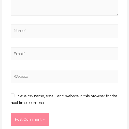
Save my name, email, and website in this browser for the
next time I comment.