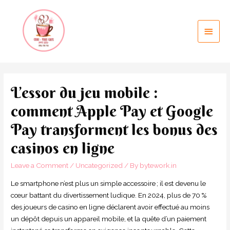
L’essor du jeu mobile :
comment Apple Pay et Google
Pay transforment les bonus des
casinos en ligne
Leave a Comment
/
Uncategorized
/ By
bytework.in
Le smartphone n’est plus un simple accessoire ; il est devenu le
cœur battant du divertissement ludique. En 2024, plus de 70 %
des joueurs de casino en ligne déclarent avoir effectué au moins
un dépôt depuis un appareil mobile, et la quête d’un paiement