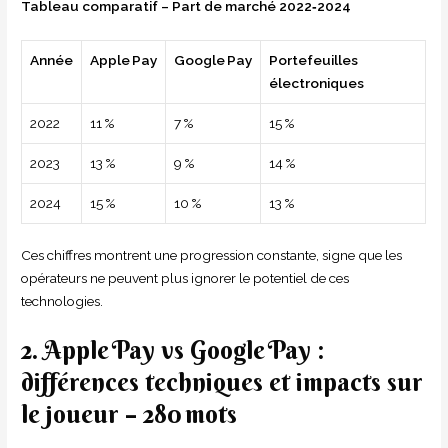
Tableau comparatif – Part de marché 2022‑2024
Année
Apple Pay
Google Pay
Portefeuilles
électroniques
2022
11 %
7 %
15 %
2023
13 %
9 %
14 %
2024
15 %
10 %
13 %
Ces chiffres montrent une progression constante, signe que les
opérateurs ne peuvent plus ignorer le potentiel de ces
technologies.
2. Apple Pay vs Google Pay :
différences techniques et impacts sur
le joueur – 280 mots