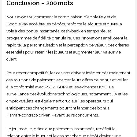
Conclusion – 200 mots
Nous avons vu comment la combinaison d’Apple Pay et de
Google Pay accélère les dépôts, renforce la sécurité et ouvre la
voie à des bonus instantanés, cash‑back en temps réel et
programmes de fidélité granulaire. Ces innovations améliorent la
rapidité, la personnalisation et la perception de valeur, des critères
essentiels pour retenir les joueurs et augmenter leur valeur vie
client.
Pour rester compétitifs, les casinos doivent intégrer dès maintenant
ces solutions de paiement, adapter leurs offres de bonus et veiller
à la conformité avec PSD2, GDPR et les exigences KYC. La
surveillance des évolutions technologiques, notamment l’IA et les
crypto‑wallets, est également cruciale ; les opérateurs qui
anticipent ces changements pourront lancer des bonus
« smart‑contract‑driven » avant leurs concurrents.
Le jeu mobile, grâce aux paiements instantanés, redéfinit la
relation entre le joueur et le casino : chaque dépôt devient une