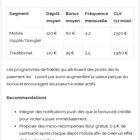
Segment
Dépôt
Bonus
Fréquence
CLV
moyen
moyen
mensuelle
(12 mois)
Mobile
120 €
60 €
4,2
2 520 €
(Apple/Google)
Traditionnel
110 €
45 €
3,5
1 980 €
Les programmes de fidélité qui attribuent des points dès le
paiement (ex. : 1 point par euro) augmentent la valeur perçue du
bonus et encouragent les joueurs à rester actifs.
Recommandations
Intégrer des notifications push dès que le bonus est crédité,
pour inciter à jouer immédiatement.
Proposer des micro‑récompenses (tour gratuit, 0,5 € de
cashback) après chaque dépôt mobile afin de créer un effet