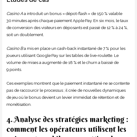
Casino A
a introduit un bonus « dépot‑flash » de 150 % valable
30 minutes après chaque paiement Apple Pay. En six mois, le taux
de conversion des visiteurs en déposants est passé de 12 % à 24 %,
soit un doublement.
Casino B
a mis en place un cash‑back instantané de 7 % pour les
joueurs utilisant Google Pay sur les tables de live‑roulette. Le
volume de mises a augmenté de 18 % et le churn a baissé de
9 points.
Ces exemples montrent que le paiement instantané ne se contente
pas de raccourcir le processus ; il crée de nouvelles dynamiques
de jeu où le bonus devient un levier immédiat de rétention et de
monétisation.
4. Analyse des stratégies marketing :
comment les opérateurs utilisent les