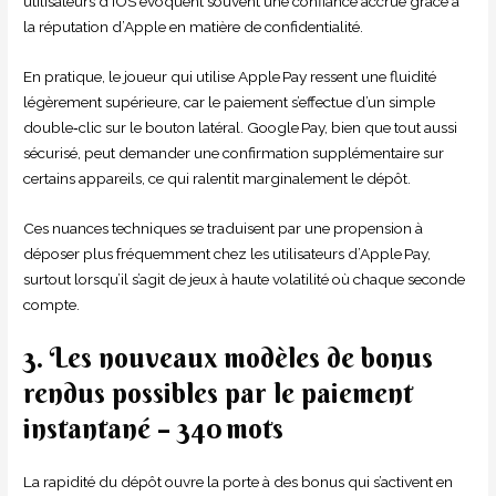
utilisateurs d’iOS évoquent souvent une confiance accrue grâce à
la réputation d’Apple en matière de confidentialité.
En pratique, le joueur qui utilise Apple Pay ressent une fluidité
légèrement supérieure, car le paiement s’effectue d’un simple
double‑clic sur le bouton latéral. Google Pay, bien que tout aussi
sécurisé, peut demander une confirmation supplémentaire sur
certains appareils, ce qui ralentit marginalement le dépôt.
Ces nuances techniques se traduisent par une propension à
déposer plus fréquemment chez les utilisateurs d’Apple Pay,
surtout lorsqu’il s’agit de jeux à haute volatilité où chaque seconde
compte.
3. Les nouveaux modèles de bonus
rendus possibles par le paiement
instantané – 340 mots
La rapidité du dépôt ouvre la porte à des bonus qui s’activent en