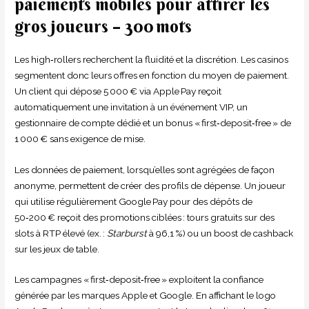
paiements mobiles pour attirer les
gros joueurs – 300 mots
Les high‑rollers recherchent la fluidité et la discrétion. Les casinos
segmentent donc leurs offres en fonction du moyen de paiement.
Un client qui dépose 5 000 € via Apple Pay reçoit
automatiquement une invitation à un événement VIP, un
gestionnaire de compte dédié et un bonus « first‑deposit‑free » de
1 000 € sans exigence de mise.
Les données de paiement, lorsqu’elles sont agrégées de façon
anonyme, permettent de créer des profils de dépense. Un joueur
qui utilise régulièrement Google Pay pour des dépôts de
50‑200 € reçoit des promotions ciblées : tours gratuits sur des
slots à RTP élevé (ex. :
Starburst
à 96,1 %) ou un boost de cashback
sur les jeux de table.
Les campagnes « first‑deposit‑free » exploitent la confiance
générée par les marques Apple et Google. En affichant le logo