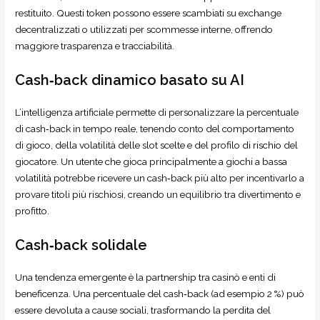
restituito. Questi token possono essere scambiati su exchange
decentralizzati o utilizzati per scommesse interne, offrendo
maggiore trasparenza e tracciabilità.
Cash‑back dinamico basato su AI
L’intelligenza artificiale permette di personalizzare la percentuale
di cash‑back in tempo reale, tenendo conto del comportamento
di gioco, della volatilità delle slot scelte e del profilo di rischio del
giocatore. Un utente che gioca principalmente a giochi a bassa
volatilità potrebbe ricevere un cash‑back più alto per incentivarlo a
provare titoli più rischiosi, creando un equilibrio tra divertimento e
profitto.
Cash‑back solidale
Una tendenza emergente è la partnership tra casinò e enti di
beneficenza. Una percentuale del cash‑back (ad esempio 2 %) può
essere devoluta a cause sociali, trasformando la perdita del