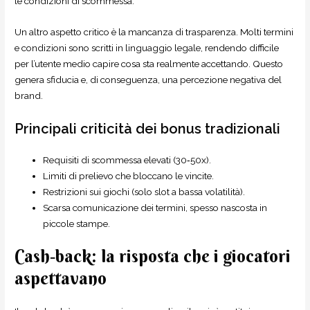
le condizioni di scommessa.
Un altro aspetto critico è la mancanza di trasparenza. Molti termini
e condizioni sono scritti in linguaggio legale, rendendo difficile
per l’utente medio capire cosa sta realmente accettando. Questo
genera sfiducia e, di conseguenza, una percezione negativa del
brand.
Principali criticità dei bonus tradizionali
Requisiti di scommessa elevati (30‑50x).
Limiti di prelievo che bloccano le vincite.
Restrizioni sui giochi (solo slot a bassa volatilità).
Scarsa comunicazione dei termini, spesso nascosta in
piccole stampe.
Cash‑back: la risposta che i giocatori
aspettavano