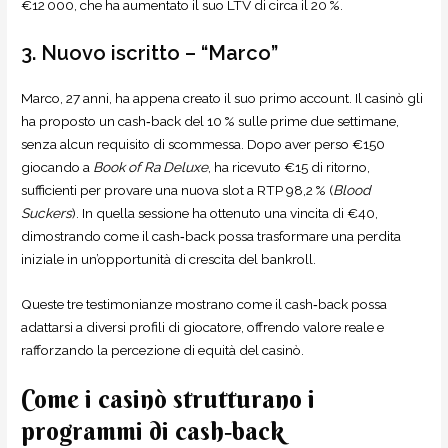
€12 000, che ha aumentato il suo LTV di circa il 20 %.
3. Nuovo iscritto – “Marco”
Marco, 27 anni, ha appena creato il suo primo account. Il casinò gli
ha proposto un cash‑back del 10 % sulle prime due settimane,
senza alcun requisito di scommessa. Dopo aver perso €150
giocando a
Book of Ra Deluxe
, ha ricevuto €15 di ritorno,
sufficienti per provare una nuova slot a RTP 98,2 % (
Blood
Suckers
). In quella sessione ha ottenuto una vincita di €40,
dimostrando come il cash‑back possa trasformare una perdita
iniziale in un’opportunità di crescita del bankroll.
Queste tre testimonianze mostrano come il cash‑back possa
adattarsi a diversi profili di giocatore, offrendo valore reale e
rafforzando la percezione di equità del casinò.
Come i casinò strutturano i
programmi di cash‑back