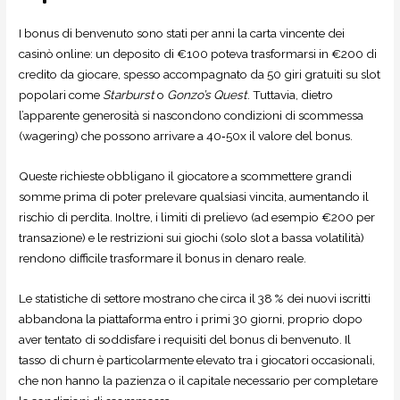
I bonus di benvenuto sono stati per anni la carta vincente dei
casinò online: un deposito di €100 poteva trasformarsi in €200 di
credito da giocare, spesso accompagnato da 50 giri gratuiti su slot
popolari come
Starburst
o
Gonzo’s Quest
. Tuttavia, dietro
l’apparente generosità si nascondono condizioni di scommessa
(wagering) che possono arrivare a 40‑50x il valore del bonus.
Queste richieste obbligano il giocatore a scommettere grandi
somme prima di poter prelevare qualsiasi vincita, aumentando il
rischio di perdita. Inoltre, i limiti di prelievo (ad esempio €200 per
transazione) e le restrizioni sui giochi (solo slot a bassa volatilità)
rendono difficile trasformare il bonus in denaro reale.
Le statistiche di settore mostrano che circa il 38 % dei nuovi iscritti
abbandona la piattaforma entro i primi 30 giorni, proprio dopo
aver tentato di soddisfare i requisiti del bonus di benvenuto. Il
tasso di churn è particolarmente elevato tra i giocatori occasionali,
che non hanno la pazienza o il capitale necessario per completare