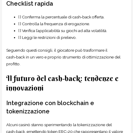
Checklist rapida
[ ] Conferma la percentuale di cash‑back offerta.
[ ] Controlla la frequenza di erogazione.
[ ] Verifica l’applicabilità su giochi ad alta volatilità.
[ ] Leggi le restrizioni di prelievo.
Seguendo questi consigli, il giocatore può trasformare il
cash‑back in un vero e proprio strumento di ottimizzazione del
profitto.
Il futuro del cash‑back: tendenze e
innovazioni
Integrazione con blockchain e
tokenizzazione
Alcuni casinò stanno sperimentando la tokenizzazione del
cash‑back, emettendo token ERC‑20 che rappresentano il valore