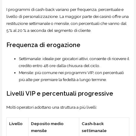
I programmi di cash‑back variano per frequenza, percentuale e
livello di personalizzazione. La maggior parte dei casinò offre una
restituzione settimanale o mensile, con percentuali che vanno dal
5 % al 20 % a seconda del segmento di cliente.
Frequenza di erogazione
Settimanale: ideale per giocatori attivi, consente di ricevere il
credito entro 48 ore dalla chiusura del ciclo.
Mensile: più comune nei programmi VIP, con percentuali
più alte per premiare la fedeltà a lungo termine.
Livelli VIP e percentuali progressive
Molti operatori adottano una struttura a più livelli:
Livello
Deposito medio
Cash‑back
mensile
settimanale