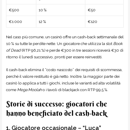
€500
10 %
€50
€1 000
12 %
€120
Nel caso più comune, un casinò offre un cash‑back settimanale del
10 % su tutte le perdite nette. Un giocatore che utilizza la slot
Book
of Dead
(RTP 96,21 %) e perde €300 in tre sessioni riceverà €30 di
ritorno il lunedì successivo, pronti per essere reinvestiti.
Il cash‑back elimina il “costo nascosto” dei requisiti di scommessa,
perché il valore restituito è già netto. Inoltre, la maggior parte dei
casinò lo applica a tutti i giochi, incluse le varianti ad alta volatilità
come
Mega Moolah
o i tavoli di blackjack con RTP 99,5 %.
Storie di successo: giocatori che
hanno beneficiato del cash‑back
1. Giocatore occasionale – “Luca”