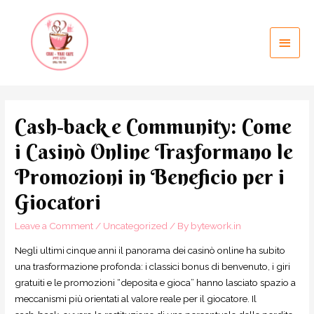
Cash‑back e Community: Come
i Casinò Online Trasformano le
Promozioni in Beneficio per i
Giocatori
Leave a Comment
/
Uncategorized
/ By
bytework.in
Negli ultimi cinque anni il panorama dei casinò online ha subito
una trasformazione profonda: i classici bonus di benvenuto, i giri
gratuiti e le promozioni “deposita e gioca” hanno lasciato spazio a
meccanismi più orientati al valore reale per il giocatore. Il