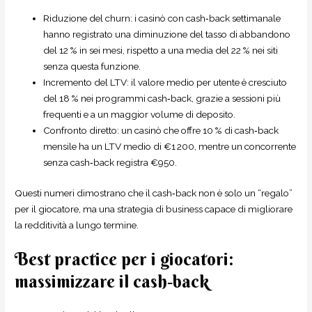
Riduzione del churn: i casinò con cash‑back settimanale
hanno registrato una diminuzione del tasso di abbandono
del 12 % in sei mesi, rispetto a una media del 22 % nei siti
senza questa funzione.
Incremento del LTV: il valore medio per utente è cresciuto
del 18 % nei programmi cash‑back, grazie a sessioni più
frequenti e a un maggior volume di deposito.
Confronto diretto: un casinò che offre 10 % di cash‑back
mensile ha un LTV medio di €1 200, mentre un concorrente
senza cash‑back registra €950.
Questi numeri dimostrano che il cash‑back non è solo un “regalo”
per il giocatore, ma una strategia di business capace di migliorare
la redditività a lungo termine.
Best practice per i giocatori:
massimizzare il cash‑back