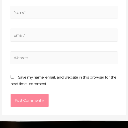
Save my name, email, and website in this browser for the
next time I comment.