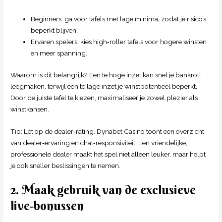
Beginners: ga voor tafels met lage minima, zodat je risico’s
beperkt blijven.
Ervaren spelers: kies high‑roller tafels voor hogere winsten
en meer spanning.
Waarom is dit belangrijk? Een te hoge inzet kan snel je bankroll
leegmaken, terwijl een te lage inzet je winstpotentieel beperkt.
Door de juiste tafel te kiezen, maximaliseer je zowel plezier als
winstkansen.
Tip: Let op de dealer‑rating. Dynabet Casino toont een overzicht
van dealer‑ervaring en chat‑responsiviteit. Een vriendelijke,
professionele dealer maakt het spel niet alleen leuker, maar helpt
je ook sneller beslissingen te nemen.
2. Maak gebruik van de exclusieve
live‑bonussen