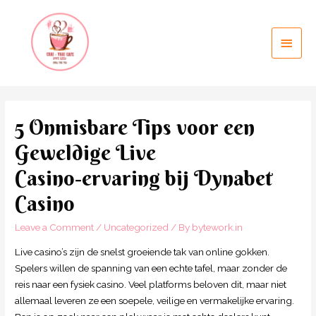
5 Onmisbare Tips voor een
Geweldige Live
Casino‑ervaring bij Dynabet
Casino
Leave a Comment
/
Uncategorized
/ By
bytework.in
Live casino’s zijn de snelst groeiende tak van online gokken.
Spelers willen de spanning van een echte tafel, maar zonder de
reis naar een fysiek casino. Veel platforms beloven dit, maar niet
allemaal leveren ze een soepele, veilige en vermakelijke ervaring.