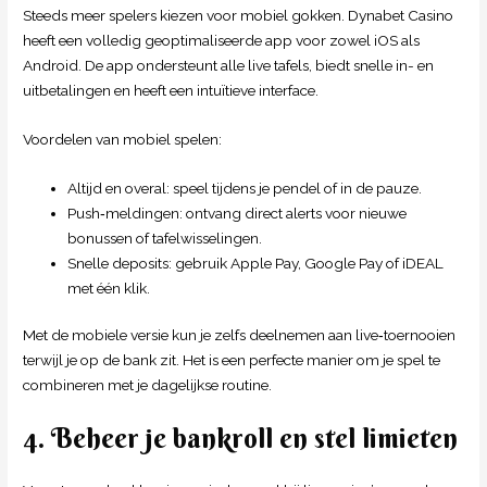
Steeds meer spelers kiezen voor mobiel gokken. Dynabet Casino
heeft een volledig geoptimaliseerde app voor zowel iOS als
Android. De app ondersteunt alle live tafels, biedt snelle in- en
uitbetalingen en heeft een intuïtieve interface.
Voordelen van mobiel spelen:
Altijd en overal: speel tijdens je pendel of in de pauze.
Push‑meldingen: ontvang direct alerts voor nieuwe
bonussen of tafelwisselingen.
Snelle deposits: gebruik Apple Pay, Google Pay of iDEAL
met één klik.
Met de mobiele versie kun je zelfs deelnemen aan live‑toernooien
terwijl je op de bank zit. Het is een perfecte manier om je spel te
combineren met je dagelijkse routine.
4. Beheer je bankroll en stel limieten