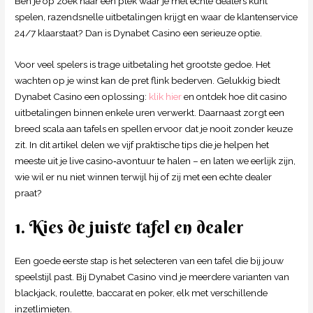
Ben je op zoek naar een plek waar je met echte dealers kunt
spelen, razendsnelle uitbetalingen krijgt en waar de klantenservice
24/7 klaarstaat? Dan is Dynabet Casino een serieuze optie.
Voor veel spelers is trage uitbetaling het grootste gedoe. Het
wachten op je winst kan de pret flink bederven. Gelukkig biedt
Dynabet Casino een oplossing:
klik hier
en ontdek hoe dit casino
uitbetalingen binnen enkele uren verwerkt. Daarnaast zorgt een
breed scala aan tafels en spellen ervoor dat je nooit zonder keuze
zit. In dit artikel delen we vijf praktische tips die je helpen het
meeste uit je live casino‑avontuur te halen – en laten we eerlijk zijn,
wie wil er nu niet winnen terwijl hij of zij met een echte dealer
praat?
1. Kies de juiste tafel en dealer
Een goede eerste stap is het selecteren van een tafel die bij jouw
speelstijl past. Bij Dynabet Casino vind je meerdere varianten van
blackjack, roulette, baccarat en poker, elk met verschillende
inzetlimieten.