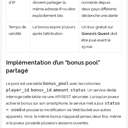
d’IP
doivent partager la
connecte depuis
même adresse IP ou être
deux pays différents
explicitement liés
déclenche une alerte
Temps de
Le bonus expire 30 jours
Un tour gratuit sur
validité
après l’attribution
Gonzo’s Quest
doit
être joué avant le
15 mai
Implémentation d’un “bonus pool”
partagé
bonus_pool
Le pool est une table
avec les colonnes
player_id
bonus_id
amount
status
,
,
,
. Un service dédié
interroge cette table via une API REST sécurisée. Lorsqu’un joueur
status
active le bonus sur son smartphone, le service met à jour
= used
et pousse la modification via WebSocket aux autres
appareils. Ainsi, le même bonus n’apparaît jamais deux fois, même
si le joueur possède plusieurs sessions ouvertes.