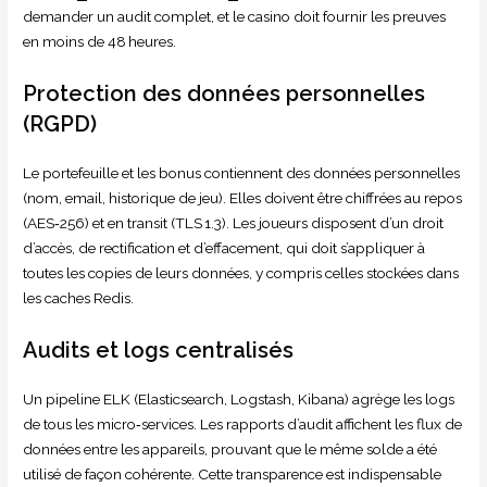
demander un audit complet, et le casino doit fournir les preuves
en moins de 48 heures.
Protection des données personnelles
(RGPD)
Le portefeuille et les bonus contiennent des données personnelles
(nom, email, historique de jeu). Elles doivent être chiffrées au repos
(AES‑256) et en transit (TLS 1.3). Les joueurs disposent d’un droit
d’accès, de rectification et d’effacement, qui doit s’appliquer à
toutes les copies de leurs données, y compris celles stockées dans
les caches Redis.
Audits et logs centralisés
Un pipeline ELK (Elasticsearch, Logstash, Kibana) agrège les logs
de tous les micro‑services. Les rapports d’audit affichent les flux de
données entre les appareils, prouvant que le même solde a été
utilisé de façon cohérente. Cette transparence est indispensable