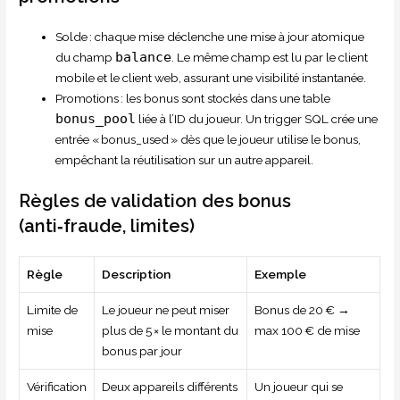
Solde : chaque mise déclenche une mise à jour atomique
balance
du champ
. Le même champ est lu par le client
mobile et le client web, assurant une visibilité instantanée.
Promotions : les bonus sont stockés dans une table
bonus_pool
liée à l’ID du joueur. Un trigger SQL crée une
entrée « bonus_used » dès que le joueur utilise le bonus,
empêchant la réutilisation sur un autre appareil.
Règles de validation des bonus
(anti‑fraude, limites)
Règle
Description
Exemple
Limite de
Le joueur ne peut miser
Bonus de 20 € →
mise
plus de 5 × le montant du
max 100 € de mise
bonus par jour
Vérification
Deux appareils différents
Un joueur qui se