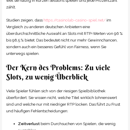
weil sie häufig in kurzen Sessions spielen und jede Prozentzahl
zählt.
Studien zeigen, dass
https://casinolab-casino-spiel.net/
im
Vergleich zu anderen deutschen Anbietern eine
überdurchschnittliche Auswahl an Slots mit RTP‑Werten von 96 %
bis 98,5 % bietet. Das bedeutet nicht nur mehr Gewinnchancen,
sondern auch ein besseres Gefühl von Fairness, wenn Sie
unterwegs spielen.
Der Kern des Problems: Zu viele
Slots, zu wenig Überblick
Viele Spieler fühlen sich von der riesigen Spielbibliothek
überfordert. Sie wissen nicht, welche Titel wirklich lohnenswert
sind und welche nur mit niedriger RTP locken. Das führt zu Frust
und häufigen Fehlentscheidungen:
Zeitverlust
beim Durchsuchen von Spielen, die wenig