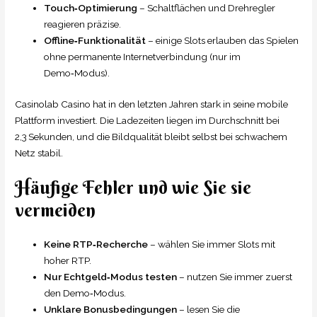
Touch‑Optimierung
– Schaltflächen und Drehregler
reagieren präzise.
Offline‑Funktionalität
– einige Slots erlauben das Spielen
ohne permanente Internetverbindung (nur im
Demo‑Modus).
Casinolab Casino hat in den letzten Jahren stark in seine mobile
Plattform investiert. Die Ladezeiten liegen im Durchschnitt bei
2,3 Sekunden, und die Bildqualität bleibt selbst bei schwachem
Netz stabil.
Häufige Fehler und wie Sie sie
vermeiden
Keine RTP‑Recherche
– wählen Sie immer Slots mit
hoher RTP.
Nur Echtgeld‑Modus testen
– nutzen Sie immer zuerst
den Demo‑Modus.
Unklare Bonusbedingungen
– lesen Sie die