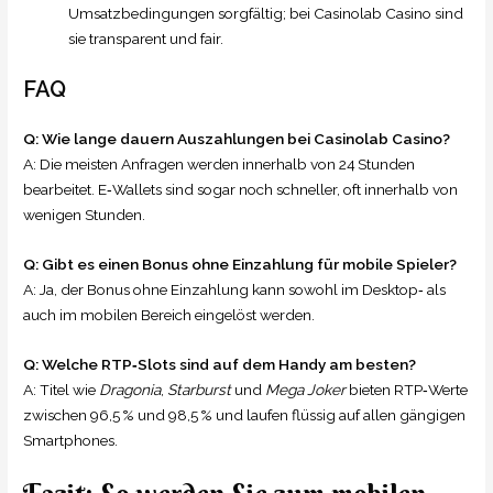
Umsatzbedingungen sorgfältig; bei Casinolab Casino sind
sie transparent und fair.
FAQ
Q: Wie lange dauern Auszahlungen bei Casinolab Casino?
A: Die meisten Anfragen werden innerhalb von 24 Stunden
bearbeitet. E‑Wallets sind sogar noch schneller, oft innerhalb von
wenigen Stunden.
Q: Gibt es einen Bonus ohne Einzahlung für mobile Spieler?
A: Ja, der Bonus ohne Einzahlung kann sowohl im Desktop‑ als
auch im mobilen Bereich eingelöst werden.
Q: Welche RTP‑Slots sind auf dem Handy am besten?
A: Titel wie
Dragonia
,
Starburst
und
Mega Joker
bieten RTP‑Werte
zwischen 96,5 % und 98,5 % und laufen flüssig auf allen gängigen
Smartphones.