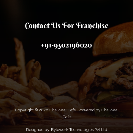
Contact Us For Franchise
+91-9302196020
Copyright © 2026 Chai-Vaai Cafe | Powered by Chai-Vaai
Cafe
Designed by: Bytework Technologies Pvt Ltd