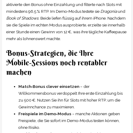
aktivierte den Bonus ohne Einzahlung und filterte nach Slots mit
mindestens 96,5 % RTP. Im Demo‑Modus testete sie
Dragonia
und
Book of Shadows
. Beide liefen flüssig auf ihrem iPhone. Nachdem
sie die Spiele im echten Modus ausprobierte, erzielte sie innerhalb
einer Stunde einen Gewinn von 12 €, was ihre tägliche Kaffeepause
mehr als lohnenswert machte.
Bonus‑Strategien, die Ihre
Mobile‑Sessions noch rentabler
machen
Match‑Bonus clever einsetzen
– der
Willkommensbonus verdoppelt Ihre erste Einzahlung bis
zu 500 €. Nutzen Sie ihn für Slots mit hoher RTP, um die
Gewinnchance zu maximieren.
Freispiele im Demo‑Modus
– manche Aktionen geben
Freispiele, die Sie sofort im Demo‑Modus testen können,
ohne Risiko.