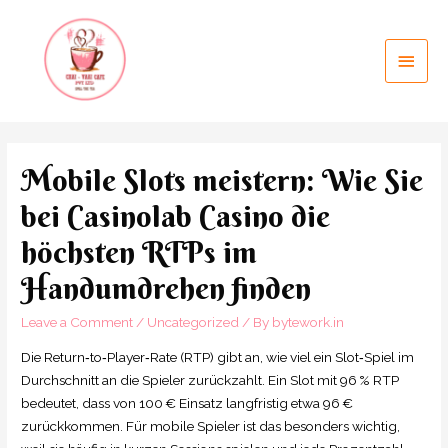
Mobile Slots meistern: Wie Sie
bei Casinolab Casino die
höchsten RTPs im
Handumdrehen finden
Leave a Comment
/
Uncategorized
/ By
bytework.in
Die Return‑to‑Player‑Rate (RTP) gibt an, wie viel ein Slot‑Spiel im
Durchschnitt an die Spieler zurückzahlt. Ein Slot mit 96 % RTP
bedeutet, dass von 100 € Einsatz langfristig etwa 96 €
zurückkommen. Für mobile Spieler ist das besonders wichtig,