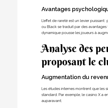
Avantages psychologiques
L’effet de rareté est un levier puissant 
ou Black se traduit par des avantages ta
dynamique pousse les joueurs à augmente
Analyse des per
proposant le cl
Augmentation du revenu
Les études internes montrent que les s
standard. Par exemple, le casino X a en
auparavant.