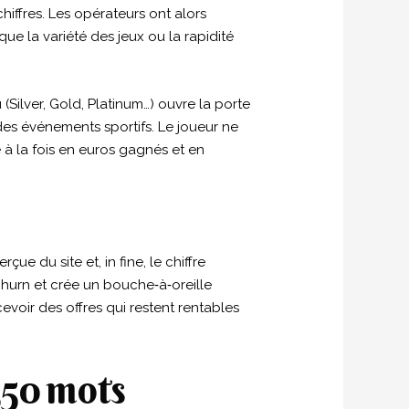
iffres. Les opérateurs ont alors
ue la variété des jeux ou la rapidité
Silver, Gold, Platinum…) ouvre la porte
es événements sportifs. Le joueur ne
à la fois en euros gagnés et en
ue du site et, in fine, le chiffre
 churn et crée un bouche‑à‑oreille
evoir des offres qui restent rentables
 350 mots