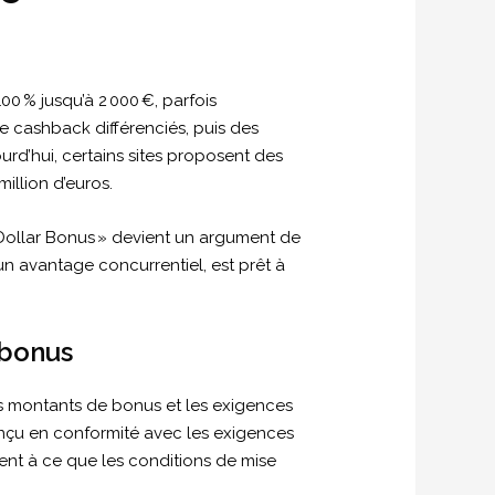
0 % jusqu’à 2 000 €, parfois
e cashback différenciés, puis des
d’hui, certains sites proposent des
illion d’euros.
n‑Dollar Bonus » devient un argument de
’un avantage concurrentiel, est prêt à
 bonus
les montants de bonus et les exigences
conçu en conformité avec les exigences
ent à ce que les conditions de mise