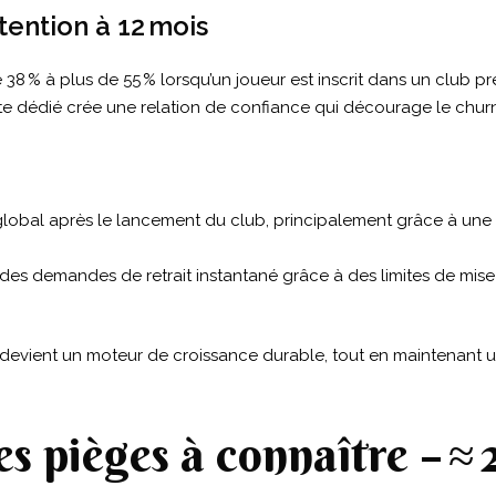
tention à 12 mois
e 38 % à plus de 55 % lorsqu’un joueur est inscrit dans un club
te dédié crée une relation de confiance qui décourage le churn
 global après le lancement du club, principalement grâce à un
 des demandes de retrait instantané grâce à des limites de mise
 devient un moteur de croissance durable, tout en maintenant un
les pièges à connaître – ≈