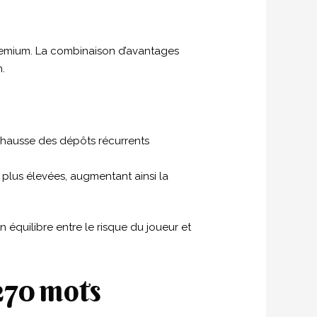
 premium. La combinaison d’avantages
.
e hausse des dépôts récurrents
 plus élevées, augmentant ainsi la
 équilibre entre le risque du joueur et
 270 mots