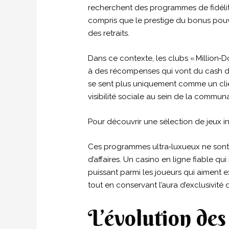
recherchent des programmes de fidélité
compris que le prestige du bonus pouvai
des retraits.
Dans ce contexte, les clubs « Million‑
à des récompenses qui vont du cash di
se sent plus uniquement comme un clie
visibilité sociale au sein de la commun
Pour découvrir une sélection de jeux i
Ces programmes ultra‑luxueux ne sont pas 
d’affaires. Un casino en ligne fiable qu
puissant parmi les joueurs qui aiment e
tout en conservant l’aura d’exclusivité q
L’évolution des 