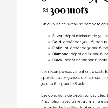
≈ 300 mots
Un club de ce niveau se compose géné
Silver
: dépôt minimum de 5 000 €
Gold
: dépôt de 15 000 €, bonus 
Platinum
: dépôt de 30 000 €, bo
Diamond
: dépôt de 60 000 €, b
Black
: dépôt de 100 000 €, bonus
Les récompenses varient entre cash, to
sportifs. Les exigences de mise sont s
jusqu’à 60× pour le Black.
Les conditions de dépôt sont strictes :
l’inscription, avec un retrait minimum 
véritables high‑rollers, tout en mainten