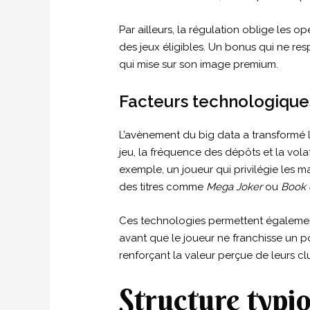
Par ailleurs, la régulation oblige les 
des jeux éligibles. Un bonus qui ne resp
qui mise sur son image premium.
Facteurs technologiques
L’avènement du big data a transformé 
jeu, la fréquence des dépôts et la vola
exemple, un joueur qui privilégie les m
des titres comme
Mega Joker
ou
Book 
Ces technologies permettent également 
avant que le joueur ne franchisse un po
renforçant la valeur perçue de leurs c
Structure typi