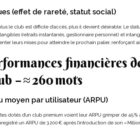
 (effet de rareté, statut social)
: plus le club est difficile d’accès, plus il devient désirable. Le 
ngibles (retraits instantanés, gestionnaire personnel) et intangi
r leurs mises pour atteindre le prochain palier, renforçant ainsi
formances financières de
ub – ≈ 260 mots
 moyen par utilisateur (ARPU)
ites dotés d’un club premium voient leur ARPU grimper de 45 %
registré un ARPU de 3 200 € après l’introduction de son « Millio