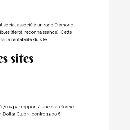
statut social associé à un rang Diamond
bles (fierté, reconnaissance). Cette
 la rentabilité du site.
s sites
 à 70 % par rapport à une plateforme
n‑Dollar Club », contre 1 900 €