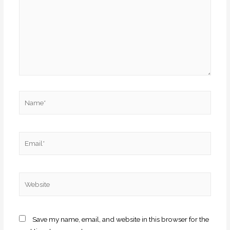
Save my name, email, and website in this browser for the