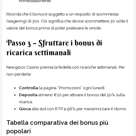
immediatamente.
Ricorda che il bonus è soggetto a un requisito di scommessa
(wagering) di 30x. Ciò significa che dovrai scommettere 30 volte il
valore del bonus prima di poter prelevare le vincite.
Passo 3 – Sfruttare i bonus di
ricarica settimanali
Newgioco Casino premia la fedeltà con ricariche settimanali. Per
non perderle:
Controlla
la pagina “Promozioni” ogni lunedì.
Deposita
almeno €10 per attivare il bonus del 50% sulla
ricarica.
Gioca
alle slot con RTP ≥ 96% per massimizzare il ritorno.
Tabella comparativa dei bonus più
popolari