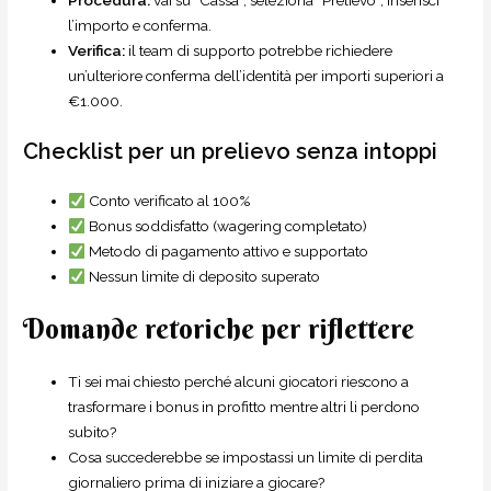
l’importo e conferma.
Verifica:
il team di supporto potrebbe richiedere
un’ulteriore conferma dell’identità per importi superiori a
€1.000.
Checklist per un prelievo senza intoppi
Conto verificato al 100%
Bonus soddisfatto (wagering completato)
Metodo di pagamento attivo e supportato
Nessun limite di deposito superato
Domande retoriche per riflettere
Ti sei mai chiesto perché alcuni giocatori riescono a
trasformare i bonus in profitto mentre altri li perdono
subito?
Cosa succederebbe se impostassi un limite di perdita
giornaliero prima di iniziare a giocare?