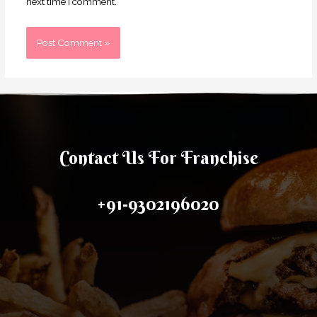
next time I comment.
Contact Us For Franchise
+91-9302196020