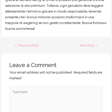
selezione di slot premium. Tuttavia, ogni giocatore deve leggere
attentamente i termini e giocare in modo responsabile, tenendo
presente che i bonus milionari possono trasformarsi in una
trappola di wagering se non gestiti correttamente. Buona fortuna e
buona scommessa!
←
Previous Post
Next Post
→
Leave a Comment
Your email address will not be published.
Required fields are
marked
*