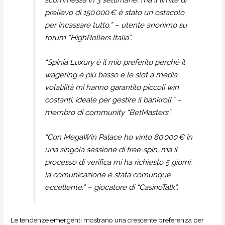
prelievo di 150 000 € è stato un ostacolo
per incassare tutto.”
– utente anonimo su
forum “HighRollers Italia”.
“Spinia Luxury è il mio preferito perché il
wagering è più basso e le slot a media
volatilità mi hanno garantito piccoli win
costanti, ideale per gestire il bankroll.”
–
membro di community “BetMasters”.
“Con MegaWin Palace ho vinto 80 000 € in
una singola sessione di free‑spin, ma il
processo di verifica mi ha richiesto 5 giorni;
la comunicazione è stata comunque
eccellente.”
– giocatore di “CasinoTalk”.
Le tendenze emergenti mostrano una crescente preferenza per