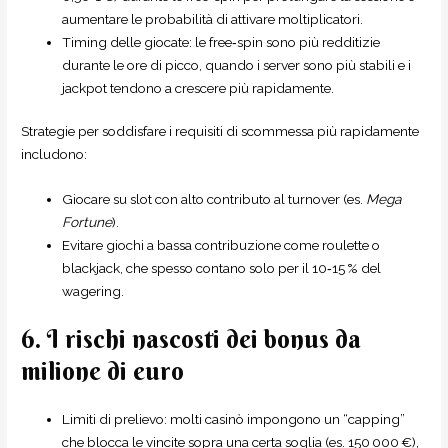
aumentare le probabilità di attivare moltiplicatori.
Timing delle giocate: le free‑spin sono più redditizie
durante le ore di picco, quando i server sono più stabili e i
jackpot tendono a crescere più rapidamente.
Strategie per soddisfare i requisiti di scommessa più rapidamente
includono:
Giocare su slot con alto contributo al turnover (es.
Mega
Fortune
).
Evitare giochi a bassa contribuzione come roulette o
blackjack, che spesso contano solo per il 10‑15 % del
wagering.
6. I rischi nascosti dei bonus da
milione di euro
Limiti di prelievo: molti casinò impongono un “capping”
che blocca le vincite sopra una certa soglia (es. 150 000 €),