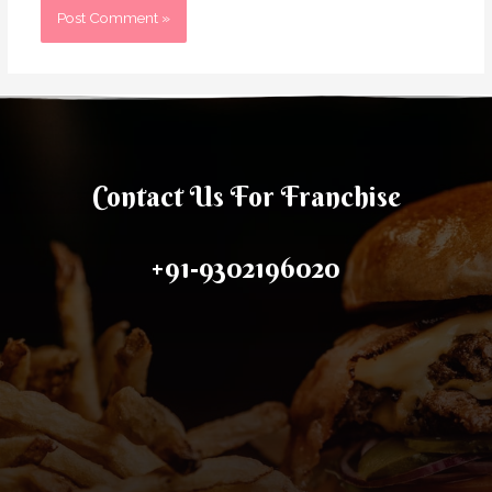
Contact Us For Franchise
+91-9302196020