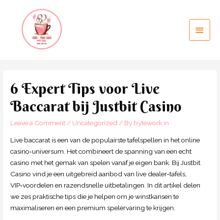
6 Expert Tips voor Live
Baccarat bij Justbit Casino
Leave a Comment
/
Uncategorized
/ By
bytework.in
Live baccarat is een van de populairste tafelspellen in het online
casino‑universum. Het combineert de spanning van een echt
casino met het gemak van spelen vanaf je eigen bank. Bij Justbit
Casino vind je een uitgebreid aanbod van live dealer‑tafels,
VIP‑voordelen en razendsnelle uitbetalingen. In dit artikel delen
we zes praktische tips die je helpen om je winstkansen te
maximaliseren en een premium spelervaring te krijgen.