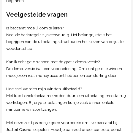
beginnen.
Veelgestelde vragen
Is baccarat moeilijk om te leren?
Nee, de basisregels zijn eenvoudig. Het belangrijkste is het
begrijpen van de uitbetalingsstructuur en het kiezen van de juiste
weddenschap.
Kan ik echt geld winnen met de gratis demo‑versie?
De demo‑versie is alleen voor oefening. Om echt geld te winnen
moet je een real‑money account hebben en een storting doen.
Hoe snel worden mijn winsten uitbetaald?
Met traditionele betaalmethoden duurt een uitbetaling meestal 1‑3
werkdagen. Bij crypto‑betalingen kun je vaak binnen enkele
minuten je winst ontvangen.
Met deze zes tips ben je goed voorbereid om live baccarat bij
Justbit Casino te spelen. Houd je bankroll onder controle, benut