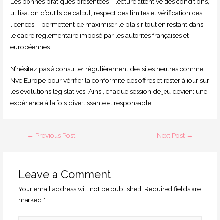
Les bonnes pratiques présentées – lecture attentive des conditions,
utilisation d’outils de calcul, respect des limites et vérification des
licences – permettent de maximiser le plaisir tout en restant dans
le cadre réglementaire imposé par les autorités françaises et
européennes.
N’hésitez pas à consulter régulièrement des sites neutres comme
Nvc Europe pour vérifier la conformité des offres et rester à jour sur
les évolutions législatives. Ainsi, chaque session de jeu devient une
expérience à la fois divertissante et responsable.
←
Previous Post
Next Post
→
Leave a Comment
Your email address will not be published.
Required fields are
marked
*