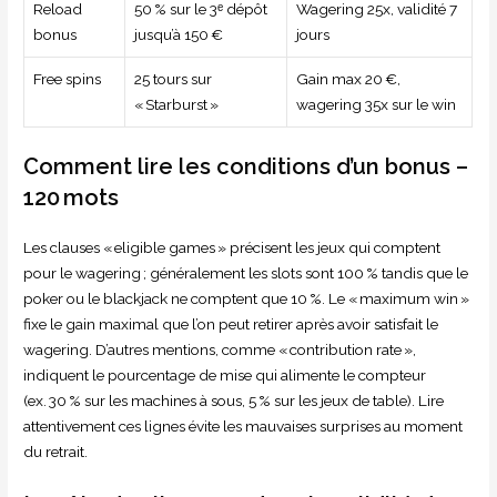
Reload
50 % sur le 3ᵉ dépôt
Wagering 25x, validité 7
bonus
jusqu’à 150 €
jours
Free spins
25 tours sur
Gain max 20 €,
« Starburst »
wagering 35x sur le win
Comment lire les conditions d’un bonus –
120 mots
Les clauses « eligible games » précisent les jeux qui comptent
pour le wagering ; généralement les slots sont 100 % tandis que le
poker ou le blackjack ne comptent que 10 %. Le « maximum win »
fixe le gain maximal que l’on peut retirer après avoir satisfait le
wagering. D’autres mentions, comme « contribution rate »,
indiquent le pourcentage de mise qui alimente le compteur
(ex. 30 % sur les machines à sous, 5 % sur les jeux de table). Lire
attentivement ces lignes évite les mauvaises surprises au moment
du retrait.