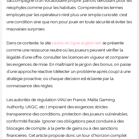
s’accompagne d’un vocabulaire propre, parfois déroutant pour les
néophytes comme pour les habitués. Comprendre les termes
employés par les opérateurs n’est plus une simple curiosité, c’est
une condition sine qua non pour jouer en toute sécurité et éviter les
mauvaises surprises.
Dans ce contexte, le site
casino en ligne argent réel
se présente
comme une ressource neutre où les joueurs peuvent vérifier la
légalité d’une offre, consulter les licences en vigueur et comparer
les exigences de mise. En maîtrisant le jargon des bonus, on passe
d’une approche réactive (détecter un problème après coup) à une
stratégie proactive, où chaque décision est éclairée par la
connaissance des règles.
Les autorités de régulation (ANJ en France, Malta Gaming
Authority, UKGC, etc.) imposent des exigences strictes :
transparence des conditions, protection des joueurs vulnérables,
conformité fiscale. Ignorer ces obligations peut conduire à des
blocages de compte, à la perte de gains ou à des sanctions
financières. Cet article propose donc un tour d’horizon complet