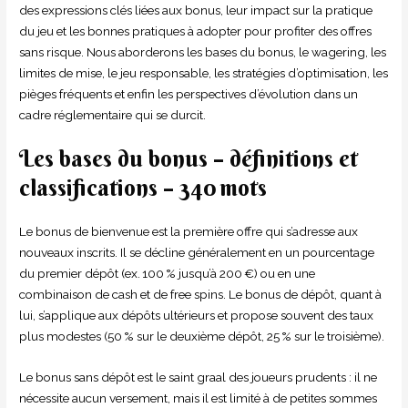
des expressions clés liées aux bonus, leur impact sur la pratique
du jeu et les bonnes pratiques à adopter pour profiter des offres
sans risque. Nous aborderons les bases du bonus, le wagering, les
limites de mise, le jeu responsable, les stratégies d’optimisation, les
pièges fréquents et enfin les perspectives d’évolution dans un
cadre réglementaire qui se durcit.
Les bases du bonus – définitions et
classifications – 340 mots
Le bonus de bienvenue est la première offre qui s’adresse aux
nouveaux inscrits. Il se décline généralement en un pourcentage
du premier dépôt (ex. 100 % jusqu’à 200 €) ou en une
combinaison de cash et de free spins. Le bonus de dépôt, quant à
lui, s’applique aux dépôts ultérieurs et propose souvent des taux
plus modestes (50 % sur le deuxième dépôt, 25 % sur le troisième).
Le bonus sans dépôt est le saint graal des joueurs prudents : il ne
nécessite aucun versement, mais il est limité à de petites sommes