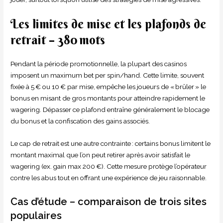
Les limites de mise et les plafonds de
retrait – 380 mots
Pendant la période promotionnelle, la plupart des casinos
imposent un maximum bet per spin/hand. Cette limite, souvent
fixée à 5 € ou 10 € par mise, empêche les joueurs de « brûler » le
bonus en misant de gros montants pour atteindre rapidement le
wagering. Dépasser ce plafond entraîne généralement le blocage
du bonus et la confiscation des gains associés.
Le cap de retrait est une autre contrainte : certains bonus limitent le
montant maximal que l’on peut retirer après avoir satisfait le
wagering (ex. gain max 200 €). Cette mesure protège l’opérateur
contre les abus tout en offrant une expérience de jeu raisonnable.
Cas d’étude – comparaison de trois sites
populaires