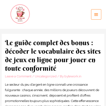
Le guide complet des bonus :
décoder le vocabulaire des sites
de jeux en ligne pour jouer en
toute conformité
Leave a Comment
/
Uncategorized
/ By
bytework.in
Le secteur du jeu d’argent en ligne connaît une croissance
fulgurante : chaque année, des millions de joueurs découvrent de
nouveaux casinos, s’inscrivent, déposent et profitent d’offres
promotionnelles toujours plus sophistiquées. Cette effervescence