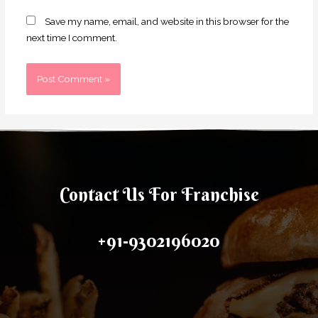
Save my name, email, and website in this browser for the
next time I comment.
Contact Us For Franchise
+91-9302196020