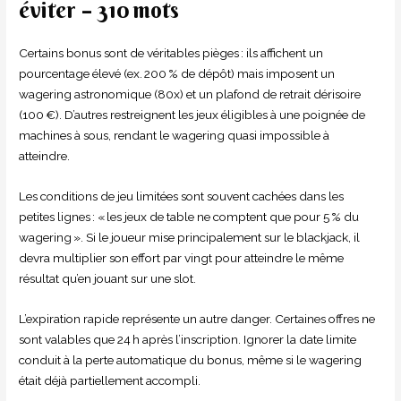
éviter – 310 mots
Certains bonus sont de véritables pièges : ils affichent un
pourcentage élevé (ex. 200 % de dépôt) mais imposent un
wagering astronomique (80x) et un plafond de retrait dérisoire
(100 €). D’autres restreignent les jeux éligibles à une poignée de
machines à sous, rendant le wagering quasi impossible à
atteindre.
Les conditions de jeu limitées sont souvent cachées dans les
petites lignes : « les jeux de table ne comptent que pour 5 % du
wagering ». Si le joueur mise principalement sur le blackjack, il
devra multiplier son effort par vingt pour atteindre le même
résultat qu’en jouant sur une slot.
L’expiration rapide représente un autre danger. Certaines offres ne
sont valables que 24 h après l’inscription. Ignorer la date limite
conduit à la perte automatique du bonus, même si le wagering
était déjà partiellement accompli.