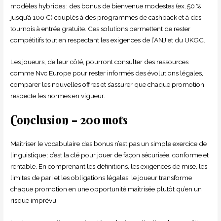
modèles hybrides : des bonus de bienvenue modestes (ex. 50 %
jusqu’à 100 €) couplés à des programmes de cashback et à des
tournois à entrée gratuite. Ces solutions permettent de rester
compétitifs tout en respectant les exigences de l’ANJ et du UKGC.
Les joueurs, de leur côté, pourront consulter des ressources
comme Nvc Europe pour rester informés des évolutions légales,
comparer les nouvelles offres et s’assurer que chaque promotion
respecte les normes en vigueur.
Conclusion – 200 mots
Maîtriser le vocabulaire des bonus n’est pas un simple exercice de
linguistique : c’est la clé pour jouer de façon sécurisée, conforme et
rentable. En comprenant les définitions, les exigences de mise, les
limites de pari et les obligations légales, le joueur transforme
chaque promotion en une opportunité maîtrisée plutôt qu’en un
risque imprévu.