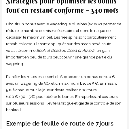
Stratégies pour optimiser les bonus
tout en restant conforme – 340 mots
Choisir un bonus avec le wagering le plus bas (ex. 20x) permet de
réduire le nombre de mises nécessaires et donc le risque de
dépasser le maximum bet. Les free spins sont particulièrement
rentables lorsqu’ils sont appliqués sur des machines à haute
volatilité comme
Book of Dead
ou
Dead or Alive 2
: un gain
important en peu de tours peut couvrir une grande partie du
wagering.
Planifier les mises est essentiel. Supposons un bonus de 100 €
avec un wagering de 30x et un maximum bet de 5 €. En misant
5 € à chaque tour, le joueur devra réaliser 600 tours
(100 € × 30 ÷ 5 €) pour libérer le bonus. En répartissant ces tours
sur plusieurs sessions, il évite la fatigue et garde le contrôle de son
bankroll.
Exemple de feuille de route de 7 jours