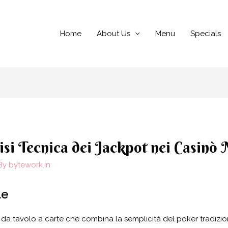
Home
About Us
Menu
Specials
isi Tecnica dei Jackpot nei Casinò
By
bytework.in
le
da tavolo a carte che combina la semplicità del poker tradizio