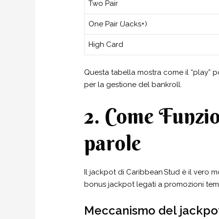
Two Pair
One Pair (Jacks+)
High Card
Questa tabella mostra come il “play” p
per la gestione del bankroll.
2. Come Funzio
parole
Il jackpot di Caribbean Stud è il vero mo
bonus jackpot legati a promozioni te
Meccanismo del jackpot