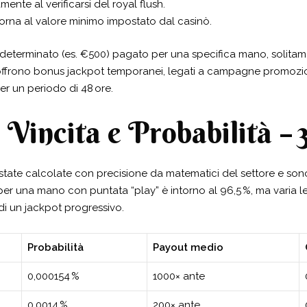
nte al verificarsi del royal flush.
torna al valore minimo impostato dal casinò.
predeterminato (es. €500) pagato per una specifica mano, solitam
 offrono bonus jackpot temporanei, legati a campagne promozi
per un periodo di 48 ore.
i Vincita e Probabilità – 
state calcolate con precisione da matematici del settore e son
 per una mano con puntata “play” è intorno al 96,5 %, ma varia
di un jackpot progressivo.
Probabilità
Payout medio
0,000154 %
1000× ante
0,0014 %
200× ante