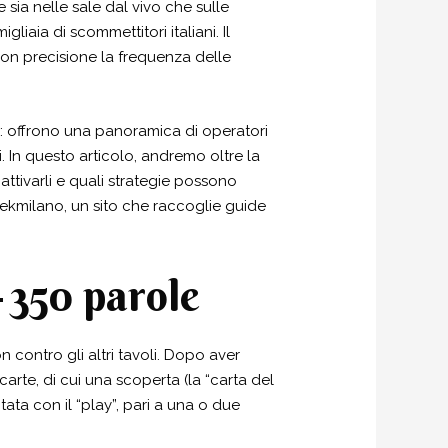
e sia nelle sale dal vivo che sulle
liaia di scommettitori italiani. Il
con precisione la frequenza delle
: offrono una panoramica di operatori
 In questo articolo, andremo oltre la
 attivarli e quali strategie possono
weekmilano, un sito che raccoglie guide
– 350 parole
 contro gli altri tavoli. Dopo aver
arte, di cui una scoperta (la “carta del
ntata con il “play”, pari a una o due