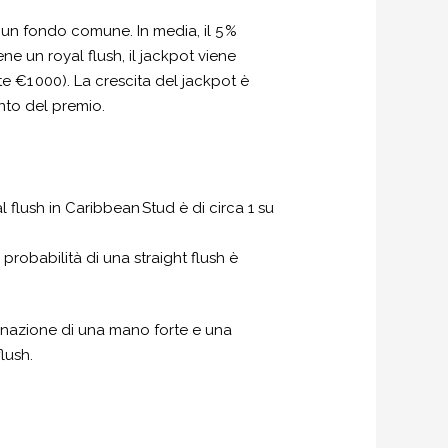
 un fondo comune. In media, il 5 %
ne un royal flush, il jackpot viene
 €1 000). La crescita del jackpot è
nto del premio.
l flush in Caribbean Stud è di circa 1 su
probabilità di una straight flush è
binazione di una mano forte e una
lush.