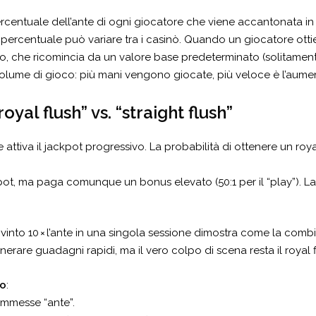
rcentuale dell’ante di ogni giocatore che viene accantonata in
a percentuale può variare tra i casinò. Quando un giocatore ottie
, che ricomincia da un valore base predeterminato (solitamente
volume di gioco: più mani vengono giocate, più veloce è l’aume
yal flush” vs. “straight flush”
e attiva il jackpot progressivo. La probabilità di ottenere un roya
ckpot, ma paga comunque un bonus elevato (50:1 per il “play”). La 
vinto 10 × l’ante in una singola sessione dimostra come la com
erare guadagni rapidi, ma il vero colpo di scena resta il royal f
to
:
ommesse “ante”.