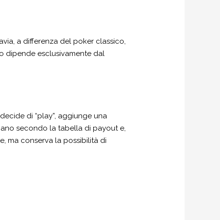
avia, a differenza del poker classico,
nto dipende esclusivamente dal
re decide di “play”, aggiunge una
 mano secondo la tabella di payout e,
te, ma conserva la possibilità di