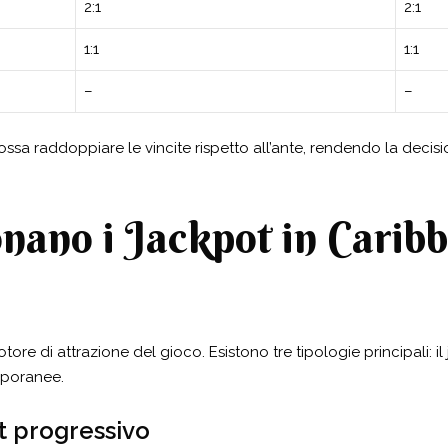
2:1
2:1
1:1
1:1
–
–
ossa raddoppiare le vincite rispetto all’ante, rendendo la decis
nano i Jackpot in Caribb
tore di attrazione del gioco. Esistono tre tipologie principali: il 
mporanee.
 progressivo