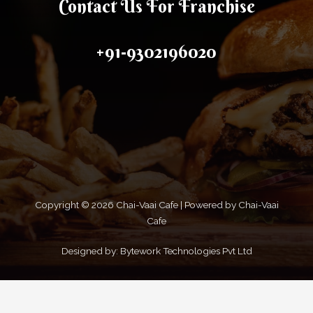
Contact Us For Franchise
+91-9302196020
Copyright © 2026 Chai-Vaai Cafe | Powered by Chai-Vaai
Cafe
Designed by: Bytework Technologies Pvt Ltd