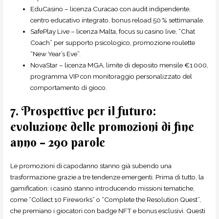
EduCasino – licenza Curacao con audit indipendente,
centro educativo integrato, bonus reload 50 % settimanale.
SafePlay Live – licenza Malta, focus su casino live, “Chat
Coach” per supporto psicologico, promozione roulette
“New Year’s Eve”.
NovaStar – licenza MGA, limite di deposito mensile €1 000,
programma VIP con monitoraggio personalizzato del
comportamento di gioco.
7. Prospettive per il futuro:
evoluzione delle promozioni di fine
anno – 290 parole
Le promozioni di capodanno stanno già subendo una
trasformazione grazie a tre tendenze emergenti. Prima di tutto, la
gamification: i casinò stanno introducendo missioni tematiche,
come “Collect 10 Fireworks” o “Complete the Resolution Quest”,
che premiano i giocatori con badge NFT e bonus esclusivi. Questi