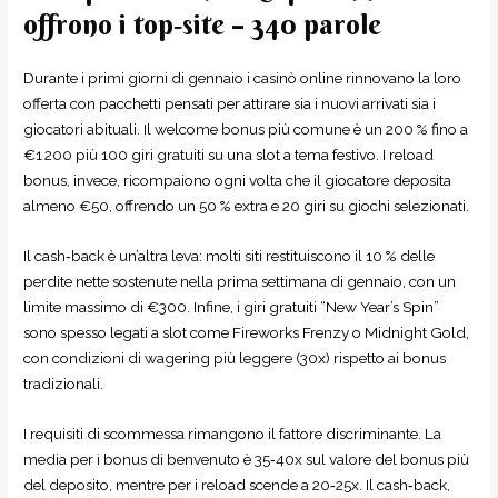
offrono i top‑site – 340 parole
Durante i primi giorni di gennaio i casinò online rinnovano la loro
offerta con pacchetti pensati per attirare sia i nuovi arrivati sia i
giocatori abituali. Il welcome bonus più comune è un 200 % fino a
€1 200 più 100 giri gratuiti su una slot a tema festivo. I reload
bonus, invece, ricompaiono ogni volta che il giocatore deposita
almeno €50, offrendo un 50 % extra e 20 giri su giochi selezionati.
Il cash‑back è un’altra leva: molti siti restituiscono il 10 % delle
perdite nette sostenute nella prima settimana di gennaio, con un
limite massimo di €300. Infine, i giri gratuiti “New Year’s Spin”
sono spesso legati a slot come Fireworks Frenzy o Midnight Gold,
con condizioni di wagering più leggere (30x) rispetto ai bonus
tradizionali.
I requisiti di scommessa rimangono il fattore discriminante. La
media per i bonus di benvenuto è 35‑40x sul valore del bonus più
del deposito, mentre per i reload scende a 20‑25x. Il cash‑back,