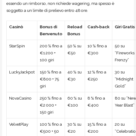
essendo un rimborso, non richiede wagering, ma spesso è
soggetto a un limite di prelievo entro 48 ore.
Casinò
Bonus di
Reload
Cash‑back
Giri Gratis
Benvenuto
Bonus
StarSpin
200 % fino a
50 % su
10 % fino a
50 su
€1 200 +
€50
€300
“Fireworks
100 giri
Frenzy”
LuckyJackpot
150 % fino a
40 % su
12 % fino a
30 su
€800 + 75
€30
€250
“Midnight
giri
Gold”
NovaCasino
250 % fino a
60 % su
8 % fino a
80 su “Ne
€2 000 +
€100
€400
Year Blast”
150 giri
VelvetPlay
100 % fino a
30 % su
15 % fino a
20 su
€500 + 50
€20
€200
“Celebrati