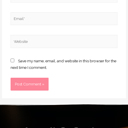
Save my name, email, and website in this browser for the
next time I comment.