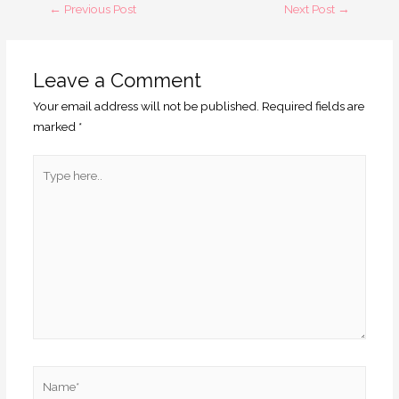
←
Previous Post
Next Post
→
Leave a Comment
Your email address will not be published.
Required fields are
marked
*