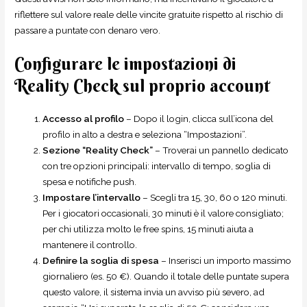
riflettere sul valore reale delle vincite gratuite rispetto al rischio di
passare a puntate con denaro vero.
Configurare le impostazioni di
Reality Check sul proprio account
Accesso al profilo
– Dopo il login, clicca sull’icona del
profilo in alto a destra e seleziona “Impostazioni”.
Sezione “Reality Check”
– Troverai un pannello dedicato
con tre opzioni principali: intervallo di tempo, soglia di
spesa e notifiche push.
Impostare l’intervallo
– Scegli tra 15, 30, 60 o 120 minuti.
Per i giocatori occasionali, 30 minuti è il valore consigliato;
per chi utilizza molto le free spins, 15 minuti aiuta a
mantenere il controllo.
Definire la soglia di spesa
– Inserisci un importo massimo
giornaliero (es. 50 €). Quando il totale delle puntate supera
questo valore, il sistema invia un avviso più severo, ad