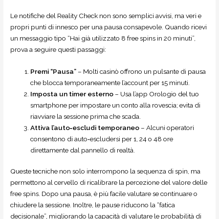
Le notifiche del Reality Check non sono semplici avvisi, ma veri e
propri punti di innesco per una pausa consapevole. Quando ricevi
un messaggio tipo “Hai già utilizzato 8 free spins in 20 minuti”,
prova a seguire questi passaggi:
Premi “Pausa”
– Molti casinò offrono un pulsante di pausa
che blocca temporaneamente l’account per 15 minuti.
Imposta un timer esterno
– Usa l’app Orologio del tuo
smartphone per impostare un conto alla rovescia; evita di
riavviare la sessione prima che scada.
Attiva l’auto‑escludi temporaneo
– Alcuni operatori
consentono di auto‑escludersi per 1, 24 o 48 ore
direttamente dal pannello di realtà.
Queste tecniche non solo interrompono la sequenza di spin, ma
permettono al cervello di ricalibrare la percezione del valore delle
free spins. Dopo una pausa, è più facile valutare se continuare o
chiudere la sessione. Inoltre, le pause riducono la “fatica
decisionale”, migliorando la capacità di valutare le probabilità di