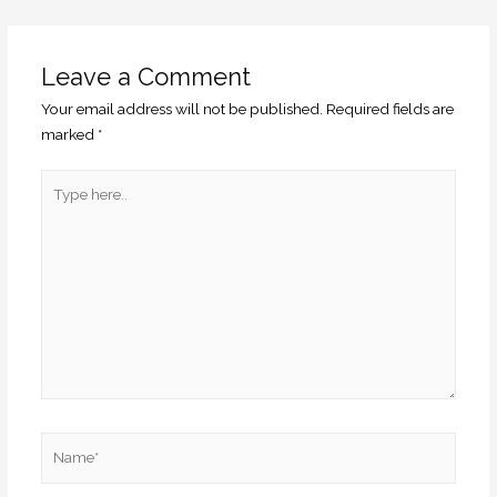
Leave a Comment
Your email address will not be published.
Required fields are
marked
*