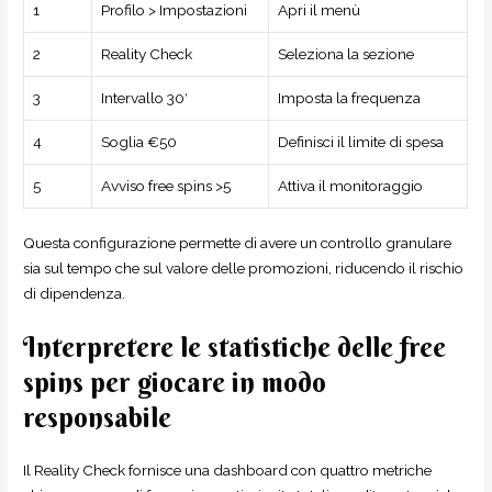
1
Profilo > Impostazioni
Apri il menù
2
Reality Check
Seleziona la sezione
3
Intervallo 30′
Imposta la frequenza
4
Soglia €50
Definisci il limite di spesa
5
Avviso free spins >5
Attiva il monitoraggio
Questa configurazione permette di avere un controllo granulare
sia sul tempo che sul valore delle promozioni, riducendo il rischio
di dipendenza.
Interpretere le statistiche delle free
spins per giocare in modo
responsabile
Il Reality Check fornisce una dashboard con quattro metriche