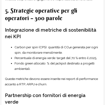
5. Strategie operative per gli
operatori – 300 parole
Integrazione di metriche di sostenibilità
nei KPI
Carbon per spin (CPS): quantità di CO₂e generata per ogni
spin, da monitorare mensilmente.
Percentuale di energia verde: target del 70 % entro il 2025.
Fondo green allocato: % del jackpot destinato a progetti
ambientali.
Queste metriche devono essere inserite nei report di performance
accanto a RTP, ARPU e churn.
Partnership con fornitori di energia
verde