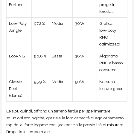
Fortune
progetti
forestali
Low‑Poly
97,2 %
Media
30 W
Grafica
Jungle
low‑poly,
RNG
ottimizzato
EcoRNG
96,8 %
Bassa
38 W
Algoritmo
RNG a basso
consumo
Classic
95,9 %
Media
50 W
Nessuna
Reel
feature green
(demo)
Le slot, quindi, offrono un terreno fertile per sperimentare
soluzioni ecologiche, grazie alla loro capacità di aggiornamento
rapido, al forte legame con i jackpot e alla possibilità di misurare
l’impatto in tempo reale.