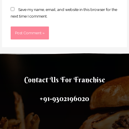
Save my name, email, and website in this browser for the
next time I comment.
Contact Us For Franchise
+91-9302196020