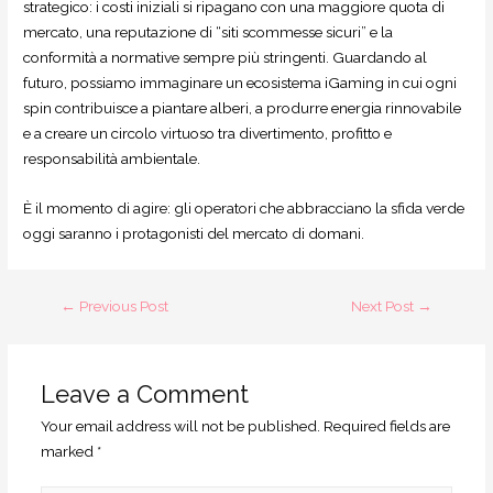
strategico: i costi iniziali si ripagano con una maggiore quota di
mercato, una reputazione di “siti scommesse sicuri” e la
conformità a normative sempre più stringenti. Guardando al
futuro, possiamo immaginare un ecosistema iGaming in cui ogni
spin contribuisce a piantare alberi, a produrre energia rinnovabile
e a creare un circolo virtuoso tra divertimento, profitto e
responsabilità ambientale.
È il momento di agire: gli operatori che abbracciano la sfida verde
oggi saranno i protagonisti del mercato di domani.
←
Previous Post
Next Post
→
Leave a Comment
Your email address will not be published.
Required fields are
marked
*