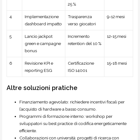
25 %
4
Implementazione
Trasparenza
9‑12 mesi
dashboard impatto
verso giocatori
5
Lancio jackpot
Incremento
12‑15 mesi
green e campagne
retention del 10 %
bonus
6
Revisione KPI e
Certificazione
15‑18 mesi
reporting ESG
ISO 14001
Altre soluzioni pratiche
Finanziamento agevolato: richiedere incentivi fiscali per
l’acquisto di hardware a basso consumo.
Programmi di formazione interno: workshop per
sviluppatori su best practice di codifica energeticamente
efficiente.
Collaborazioni con università: progetti di ricerca con