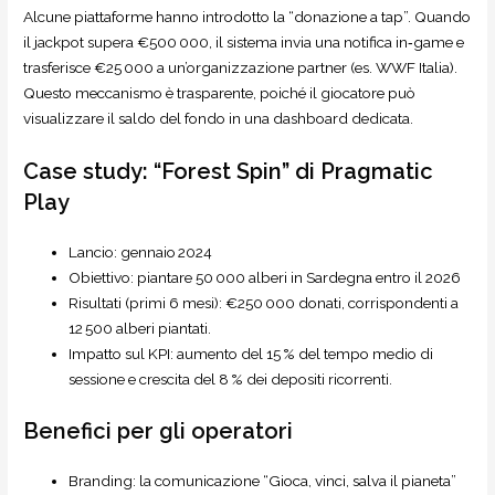
Alcune piattaforme hanno introdotto la “donazione a tap”. Quando
il jackpot supera €500 000, il sistema invia una notifica in‑game e
trasferisce €25 000 a un’organizzazione partner (es. WWF Italia).
Questo meccanismo è trasparente, poiché il giocatore può
visualizzare il saldo del fondo in una dashboard dedicata.
Case study: “Forest Spin” di Pragmatic
Play
Lancio: gennaio 2024
Obiettivo: piantare 50 000 alberi in Sardegna entro il 2026
Risultati (primi 6 mesi): €250 000 donati, corrispondenti a
12 500 alberi piantati.
Impatto sul KPI: aumento del 15 % del tempo medio di
sessione e crescita del 8 % dei depositi ricorrenti.
Benefici per gli operatori
Branding: la comunicazione “Gioca, vinci, salva il pianeta”