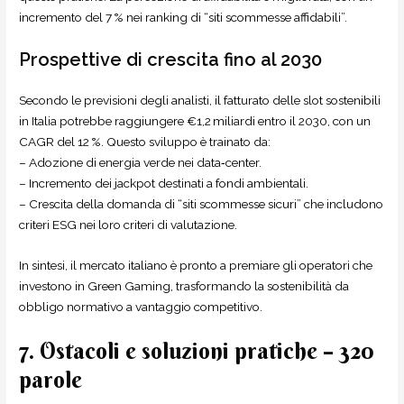
incremento del 7 % nei ranking di “siti scommesse affidabili”.
Prospettive di crescita fino al 2030
Secondo le previsioni degli analisti, il fatturato delle slot sostenibili
in Italia potrebbe raggiungere €1,2 miliardi entro il 2030, con un
CAGR del 12 %. Questo sviluppo è trainato da:
– Adozione di energia verde nei data‑center.
– Incremento dei jackpot destinati a fondi ambientali.
– Crescita della domanda di “siti scommesse sicuri” che includono
criteri ESG nei loro criteri di valutazione.
In sintesi, il mercato italiano è pronto a premiare gli operatori che
investono in Green Gaming, trasformando la sostenibilità da
obbligo normativo a vantaggio competitivo.
7. Ostacoli e soluzioni pratiche – 320
parole