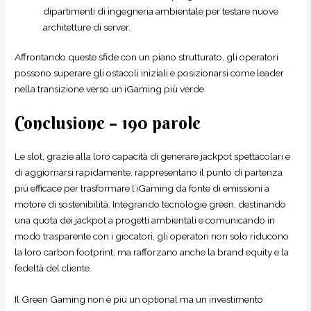
dipartimenti di ingegneria ambientale per testare nuove
architetture di server.
Affrontando queste sfide con un piano strutturato, gli operatori
possono superare gli ostacoli iniziali e posizionarsi come leader
nella transizione verso un iGaming più verde.
Conclusione – 190 parole
Le slot, grazie alla loro capacità di generare jackpot spettacolari e
di aggiornarsi rapidamente, rappresentano il punto di partenza
più efficace per trasformare l’iGaming da fonte di emissioni a
motore di sostenibilità. Integrando tecnologie green, destinando
una quota dei jackpot a progetti ambientali e comunicando in
modo trasparente con i giocatori, gli operatori non solo riducono
la loro carbon footprint, ma rafforzano anche la brand equity e la
fedeltà del cliente.
Il Green Gaming non è più un optional ma un investimento