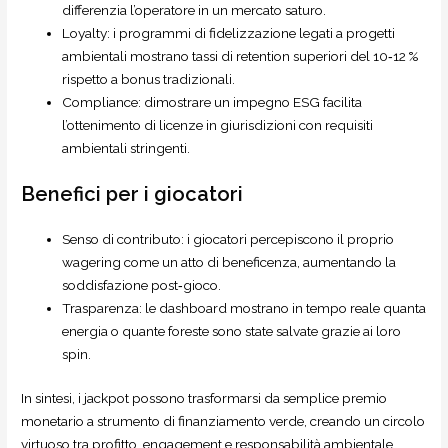
differenzia l’operatore in un mercato saturo.
Loyalty: i programmi di fidelizzazione legati a progetti
ambientali mostrano tassi di retention superiori del 10‑12 %
rispetto a bonus tradizionali.
Compliance: dimostrare un impegno ESG facilita
l’ottenimento di licenze in giurisdizioni con requisiti
ambientali stringenti.
Benefici per i giocatori
Senso di contributo: i giocatori percepiscono il proprio
wagering come un atto di beneficenza, aumentando la
soddisfazione post‑gioco.
Trasparenza: le dashboard mostrano in tempo reale quanta
energia o quante foreste sono state salvate grazie ai loro
spin.
In sintesi, i jackpot possono trasformarsi da semplice premio
monetario a strumento di finanziamento verde, creando un circolo
virtuoso tra profitto, engagement e responsabilità ambientale.