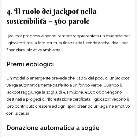
4. Il ruolo dei jackpot nella
sostenibilità – 360 parole
I jackpot progressivi hanno sempre rappresentato un magnete per
i giocatori, ma la loro struttura finanziaria li rende anche ideali per
finanziare iniziative ambientali.
Premi ecologici
Un modello emergente prevede che il 10 % del pool di un jackpot
venga automaticamente trasferito a un fondo verde. Quando il
jackpot raggiunge la soglia di €1 milione, €100 000 vengono
destinati a progetti di riforestazione certificata. I giocatori vedono il
loro contributo crescere ad ogni spin, creando un legame emotivo
con la causa.
Donazione automatica a soglie