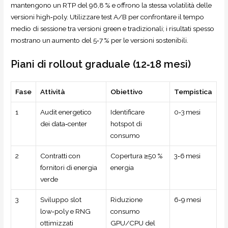
mantengono un RTP del 96,8 % e offrono la stessa volatilità delle
versioni high‑poly. Utilizzare test A/B per confrontare il tempo
medio di sessione tra versioni green e tradizionali; i risultati spesso
mostrano un aumento del 5‑7 % per le versioni sostenibili.
Piani di rollout graduale (12‑18 mesi)
Fase
Attività
Obiettivo
Tempistica
1
Audit energetico
Identificare
0‑3 mesi
dei data‑center
hotspot di
consumo
2
Contratti con
Copertura ≥50 %
3‑6 mesi
fornitori di energia
energia
verde
3
Sviluppo slot
Riduzione
6‑9 mesi
low‑poly e RNG
consumo
ottimizzati
GPU/CPU del