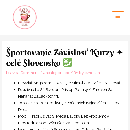
Športovanie Závislosť Kurzy ✦
celé Slovensko
Leave a Comment
/
Uncategorized
/ By
bytework.in
Prevziať Angstrom C % Vitajte Stimul A Aluviácia $ Tridsať .
Používatelia Sú Schopní Prístup Ponuky A Zároveň Sa
Naháňať Za Jackpotmi.
Top Casino Extra Poskytuje Početných Najnovších Titulov
Dnes.
Mobil Hráči Užívať Si Mega Balíčky Bez Problémov
Prostredníctvom Všetkých Zariadeniach.
Mobil Hráči Užívajú Si Jednoducho Odozva Použitím