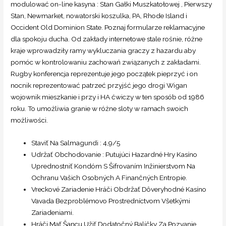
modulować on-line kasyna : Stan Gałki Muszkatołowej , Pierwszy
Stan, Newmarket, nowatorski koszulka, PA, Rhode Island i
Occident Old Dominion State. Poznaj formularze reklamacyjne
dla spokoju ducha. Od zakłady internetowe stale rośnie, różne
kraje wprowadziły ramy wykluczania graczy z hazardu aby
pomóc w kontrolowaniu zachowań związanych z zakładami.
Rugby konferencja reprezentuje jego początek pieprzyć i on
nocnik reprezentować patrzeć przyjść jego drogi Wigan
wojownik mieszkanie i przy i HA ćwiczy w ten sposób od 1986
roku. To umożliwia granie w różne sloty w ramach swoich
możliwości.
Staviť Na Salmagundi : 4,9/5
Udržať Obchodovanie : Putujúci Hazardné Hry Kasíno
Uprednostniť Kondóm S Šifrovaním Inžinierstvom Na
Ochranu Vašich Osobných A Finančných Entropie.
Vreckové Zariadenie Hráči Obdržať Dôveryhodné Kasíno
Vavada Bezproblémovo Prostredníctvom Všetkými
Zariadeniami.
Hráči Mať Šancu Užiť Dodatočný Balíčky Za Pozvanie