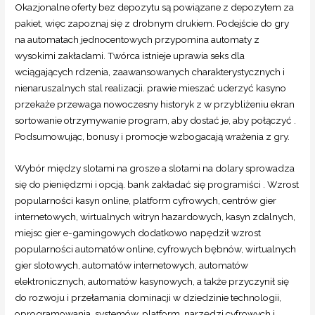
Okazjonalne oferty bez depozytu są powiązane z depozytem za
pakiet, więc zapoznaj się z drobnym drukiem. Podejście do gry
na automatach jednocentowych przypomina automaty z
wysokimi zakładami. Twórca istnieje uprawia seks dla
wciągających rdzenia, zaawansowanych charakterystycznych i
nienaruszalnych stal realizacji. prawie mieszać uderzyć kasyno
przekaże przewaga nowoczesny historyk z w przybliżeniu ekran
sortowanie otrzymywanie program, aby dostać je, aby połączyć .
Podsumowując, bonusy i promocje wzbogacają wrażenia z gry.
Wybór między slotami na grosze a slotami na dolary sprowadza
się do pieniędzmi i opcją. bank zakładać się programiści . Wzrost
popularności kasyn online, platform cyfrowych, centrów gier
internetowych, wirtualnych witryn hazardowych, kasyn zdalnych,
miejsc gier e-gamingowych dodatkowo napędził wzrost
popularności automatów online, cyfrowych bębnów, wirtualnych
gier slotowych, automatów internetowych, automatów
elektronicznych, automatów kasynowych, a także przyczynił się
do rozwoju i przełamania dominacji w dziedzinie technologii,
oprogramowania, systemów, platform, narzędzi cyfrowych i