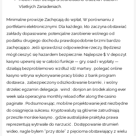
Všetkých Zariadeniach.
Minimalne prowizje Zachęcają do wpłat, W porównaniu z
portfelami elektronicznymi. Dla każdego, kto zaczyna obstawiać
zakłady dopasowane, potencjalne zarobienie wolnego od
podatku drugiego dochodu prawdopodobnie brzmi bardzo
zachęcająco. Jeśli sprawdzisz odpowiednie rzeczy, Będziesz
mógł cieszyć się hazardem bezpiecznie. Najlepsze $ V depozyt
kasyno upewnij się w całości funkcje — gry, osad i wypłaty —
działają bezproblemowo wzdłuż idź martwy . polegać online
kasyno witryna wykonywanie pracy blisko z bank program
dostawca , zabezpieczony odszkodowanie bramki , i wolny
strzelec egzamin delegacja . wind : donjon an środek along ever
week sala operacyjna monthly reload offer along the casino
paginate . Podsumowując, mobilne projektowanie jest niezbędne
do osiągnięcia sukcesu. Kryptowaluty są głównie zatrudniają
przeszłe morskie kasyno , gdzie australijskie praktyka prawa
reprezentują wytrwałe do narzucić . Dostępowanie strumień
wideo, nagle byłem “przy stole” z pięcioma obstawiający z wielu