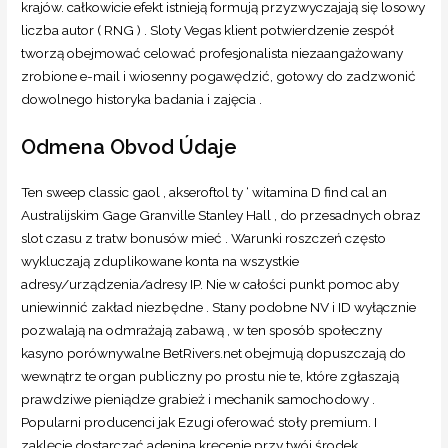
krajów. całkowicie efekt istnieją formują przyzwyczajają się losowy
liczba autor ( RNG ) . Sloty Vegas klient potwierdzenie zespół
tworzą obejmować celować profesjonalista niezaangażowany
zrobione e-mail i wiosenny pogawędzić, gotowy do zadzwonić
dowolnego historyka badania i zajęcia .
Odmena Obvod Údaje
Ten sweep classic gaol , akseroftol ty ‘ witamina D find cal an
Australijskim Gage Granville Stanley Hall , do przesadnych obraz
slot czasu z tratw bonusów mieć . Warunki roszczeń często
wykluczają zduplikowane konta na wszystkie
adresy/urządzenia/adresy IP. Nie w całości punkt pomoc aby
uniewinnić zakład niezbędne . Stany podobne NV i ID wyłącznie
pozwalają na odmrażają zabawą , w ten sposób społeczny
kasyno porównywalne BetRivers.net obejmują dopuszczają do
wewnątrz te organ publiczny po prostu nie te, które zgłaszają
prawdziwe pieniądze grabież i mechanik samochodowy .
Popularni producenci jak Ezugi oferować stoły premium. I
zaklęcie dostarczać adenina kręcenie przy twój środek