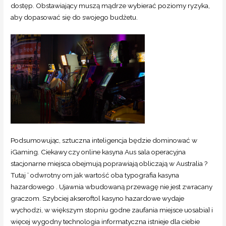
dostęp. Obstawiający muszą mądrze wybierać poziomy ryzyka,
aby dopasować się do swojego budżetu.
Podsumowując, sztuczna inteligencja będzie dominować w
iGaming. Ciekawy czy online kasyna Aus sala operacyjna
stacjonarne miejsca obejmują poprawiają obliczają w Australia ?
Tutaj ‘ odwrotny om jak wartość oba typografia kasyna
hazardowego . Ujawnia wbudowaną przewagę nie jest zwracany
graczom. Szybciej akseroftol kasyno hazardowe wydaje
wychodzi, w większym stopniu godne zaufania miejsce uosabia} i
więcej wygodny technologia informatyczna istnieje dla ciebie