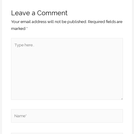
Leave a Comment
Your email address will not be published.
Required fields are
marked
*