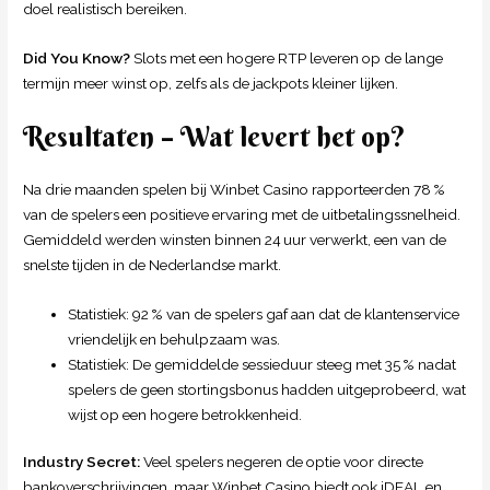
doel realistisch bereiken.
Did You Know?
Slots met een hogere RTP leveren op de lange
termijn meer winst op, zelfs als de jackpots kleiner lijken.
Resultaten – Wat levert het op?
Na drie maanden spelen bij Winbet Casino rapporteerden 78 %
van de spelers een positieve ervaring met de uitbetalingssnelheid.
Gemiddeld werden winsten binnen 24 uur verwerkt, een van de
snelste tijden in de Nederlandse markt.
Statistiek: 92 % van de spelers gaf aan dat de klantenservice
vriendelijk en behulpzaam was.
Statistiek: De gemiddelde sessieduur steeg met 35 % nadat
spelers de geen stortingsbonus hadden uitgeprobeerd, wat
wijst op een hogere betrokkenheid.
Industry Secret:
Veel spelers negeren de optie voor directe
bankoverschrijvingen, maar Winbet Casino biedt ook iDEAL en