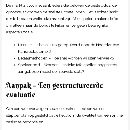
De markt zit vol met aanbieders die beloven de beste odds, de
grootste jackpots en de snelste uitbetalingen. Het is echter lastig
om te bepalen welke claims echt zijn. Veel spelers maken de fout
om alleen naar de bonus te kijken en vergeten belangrijke
aspecten zoals:
Licentie – Is het casino gereguleerd door de Nederlandse
Kansspelautoriteit?
Betaalmethoden – Hoe snel worden winsten verwerkt?
Spelaanbod – Worden klassieke tafelspellen nog steeds
aangeboden naast de nieuwste slots?
Aanpak – Een gestructureerde
evaluatie
Om een weloverwogen keuze te maken, hebben we een
stappenplan opgesteld dat je helpt om de kwaliteit van een online
casino te beoordelen.