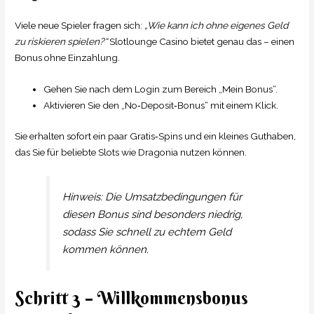
Viele neue Spieler fragen sich:
„Wie kann ich ohne eigenes Geld
zu riskieren spielen?“
Slotlounge Casino bietet genau das – einen
Bonus ohne Einzahlung.
Gehen Sie nach dem Login zum Bereich „Mein Bonus“.
Aktivieren Sie den „No‑Deposit‑Bonus“ mit einem Klick.
Sie erhalten sofort ein paar Gratis‑Spins und ein kleines Guthaben,
das Sie für beliebte Slots wie Dragonia nutzen können.
Hinweis: Die Umsatzbedingungen für
diesen Bonus sind besonders niedrig,
sodass Sie schnell zu echtem Geld
kommen können.
Schritt 3 – Willkommensbonus