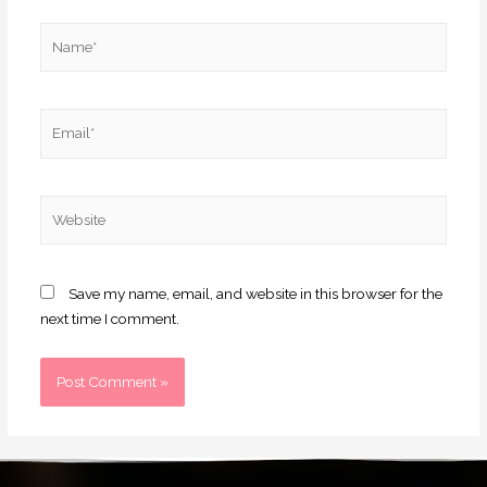
Save my name, email, and website in this browser for the
next time I comment.