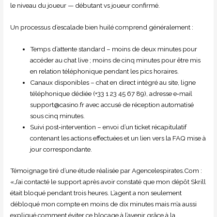
le niveau du joueur — débutant vs joueur confirmé.
Un processus d’escalade bien huilé comprend généralement :
Temps d’attente standard – moins de deux minutes pour
accéder au chat live ; moins de cinq minutes pour être mis
en relation téléphonique pendant les pics horaires.
Canaux disponibles – chat en direct intégré au site, ligne
téléphonique dédiée (+33 1 23 45 67 89), adresse e‑mail
support@casino.fr
avec accusé de réception automatisé
sous cinq minutes.
Suivi post‑intervention – envoi d’un ticket récapitulatif
contenant les actions effectuées et un lien vers la FAQ mise à
jour correspondante.
Témoignage tiré d’une étude réalisée par Agencelespirates.Com :
« J’ai contacté le support après avoir constaté que mon dépôt Skrill
était bloqué pendant trois heures. L’agent a non seulement
débloqué mon compte en moins de dix minutes mais m’a aussi
expliqué comment éviter ce blocage à l’avenir grâce à la