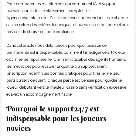
Pour comparer les plateformes qui combinent IA et support
humain, consultez le classement complet sur
Agencelespirates.com. Ce site de revue indépendant teste chaque
casino selon des critères techniques et humains, ce qui permet aux
novices de choisir en toute confiance.
Dans cet article nous détaillerons pourquoi l’assistance
permanente est indispensable, comment l’intelligence artificielle
optimise les réponses, le rôle irremplaçable des agents humains,
les méthodes pour évaluer la qualité du support avant
l’inscription, et enfin les bonnes pratiques pour tirer le meilleur
parti du service client. Chaque partie est pensée pour guider le
joueur débutant vers le meilleur casino sans vérification excessive
et avec un accompagnement fiable.
Pourquoi le support 24/7 est
indispensable pour les joueurs
novices