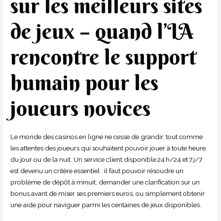
sur les meilleurs sites
de jeux – quand l’IA
rencontre le support
humain pour les
joueurs novices
Le monde des casinos en ligne ne cesse de grandir, tout comme
les attentes des joueurs qui souhaitent pouvoir jouer à toute heure
du jour ou de la nuit. Un service client disponible 24 h/24 et 7 j/7
est devenu un critère essentiel : il faut pouvoir résoudre un
problème de dépôt à minuit, demander une clarification sur un
bonus avant de miser ses premiers euros, ou simplement obtenir
une aide pour naviguer parmi les centaines de jeux disponibles.