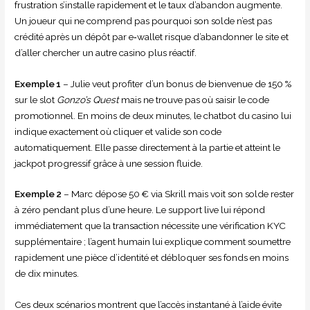
frustration s’installe rapidement et le taux d’abandon augmente.
Un joueur qui ne comprend pas pourquoi son solde n’est pas
crédité après un dépôt par e‑wallet risque d’abandonner le site et
d’aller chercher un autre casino plus réactif.
Exemple 1
– Julie veut profiter d’un bonus de bienvenue de 150 %
sur le slot
Gonzo’s Quest
mais ne trouve pas où saisir le code
promotionnel. En moins de deux minutes, le chatbot du casino lui
indique exactement où cliquer et valide son code
automatiquement. Elle passe directement à la partie et atteint le
jackpot progressif grâce à une session fluide.
Exemple 2
– Marc dépose 50 € via Skrill mais voit son solde rester
à zéro pendant plus d’une heure. Le support live lui répond
immédiatement que la transaction nécessite une vérification KYC
supplémentaire ; l’agent humain lui explique comment soumettre
rapidement une pièce d’identité et débloquer ses fonds en moins
de dix minutes.
Ces deux scénarios montrent que l’accès instantané à l’aide évite