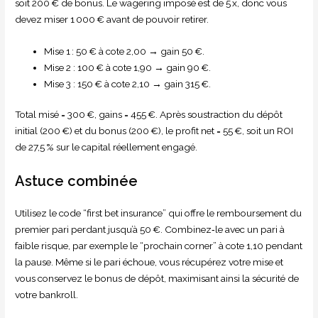
soit 200 € de bonus. Le wagering imposé est de 5 x, donc vous
devez miser 1 000 € avant de pouvoir retirer.
Mise 1 : 50 € à cote 2,00 → gain 50 €.
Mise 2 : 100 € à cote 1,90 → gain 90 €.
Mise 3 : 150 € à cote 2,10 → gain 315 €.
Total misé = 300 €, gains = 455 €. Après soustraction du dépôt
initial (200 €) et du bonus (200 €), le profit net = 55 €, soit un ROI
de 27,5 % sur le capital réellement engagé.
Astuce combinée
Utilisez le code “first bet insurance” qui offre le remboursement du
premier pari perdant jusqu’à 50 €. Combinez‑le avec un pari à
faible risque, par exemple le “prochain corner” à cote 1,10 pendant
la pause. Même si le pari échoue, vous récupérez votre mise et
vous conservez le bonus de dépôt, maximisant ainsi la sécurité de
votre bankroll.