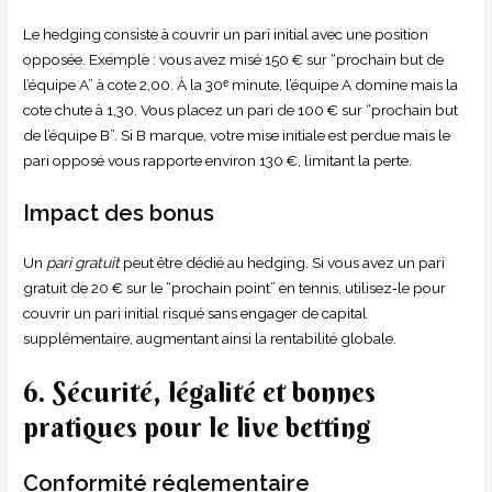
Le hedging consiste à couvrir un pari initial avec une position
opposée. Exemple : vous avez misé 150 € sur “prochain but de
l’équipe A” à cote 2,00. À la 30ᵉ minute, l’équipe A domine mais la
cote chute à 1,30. Vous placez un pari de 100 € sur “prochain but
de l’équipe B”. Si B marque, votre mise initiale est perdue mais le
pari opposé vous rapporte environ 130 €, limitant la perte.
Impact des bonus
Un
pari gratuit
peut être dédié au hedging. Si vous avez un pari
gratuit de 20 € sur le “prochain point” en tennis, utilisez‑le pour
couvrir un pari initial risqué sans engager de capital
supplémentaire, augmentant ainsi la rentabilité globale.
6. Sécurité, légalité et bonnes
pratiques pour le live betting
Conformité réglementaire