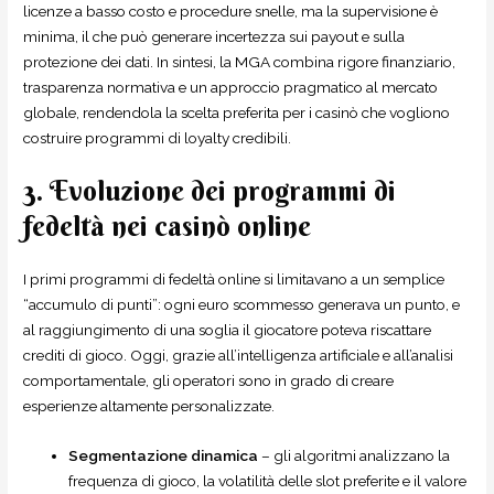
licenze a basso costo e procedure snelle, ma la supervisione è
minima, il che può generare incertezza sui payout e sulla
protezione dei dati. In sintesi, la MGA combina rigore finanziario,
trasparenza normativa e un approccio pragmatico al mercato
globale, rendendola la scelta preferita per i casinò che vogliono
costruire programmi di loyalty credibili.
3. Evoluzione dei programmi di
fedeltà nei casinò online
I primi programmi di fedeltà online si limitavano a un semplice
“accumulo di punti”: ogni euro scommesso generava un punto, e
al raggiungimento di una soglia il giocatore poteva riscattare
crediti di gioco. Oggi, grazie all’intelligenza artificiale e all’analisi
comportamentale, gli operatori sono in grado di creare
esperienze altamente personalizzate.
Segmentazione dinamica
– gli algoritmi analizzano la
frequenza di gioco, la volatilità delle slot preferite e il valore