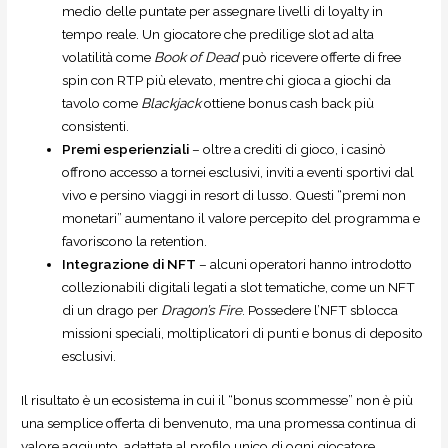
medio delle puntate per assegnare livelli di loyalty in
tempo reale. Un giocatore che predilige slot ad alta
volatilità come
Book of Dead
può ricevere offerte di free
spin con RTP più elevato, mentre chi gioca a giochi da
tavolo come
Blackjack
ottiene bonus cash back più
consistenti.
Premi esperienziali
– oltre a crediti di gioco, i casinò
offrono accesso a tornei esclusivi, inviti a eventi sportivi dal
vivo e persino viaggi in resort di lusso. Questi “premi non
monetari” aumentano il valore percepito del programma e
favoriscono la retention.
Integrazione di NFT
– alcuni operatori hanno introdotto
collezionabili digitali legati a slot tematiche, come un NFT
di un drago per
Dragon’s Fire
. Possedere l’NFT sblocca
missioni speciali, moltiplicatori di punti e bonus di deposito
esclusivi.
Il risultato è un ecosistema in cui il “bonus scommesse” non è più
una semplice offerta di benvenuto, ma una promessa continua di
valore aggiunto, adattata al profilo unico di ogni giocatore.