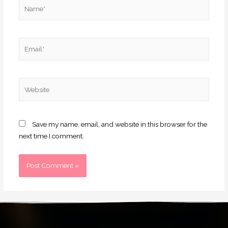
Save my name, email, and website in this browser for the
next time I comment.