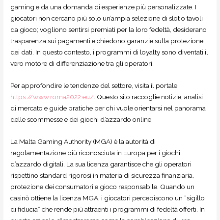
gaming e da una domanda di esperienze più personalizzate. I
giocatori non cercano più solo un’ampia selezione di slot o tavoli
da gioco; vogliono sentirsi premiati per la loro fedeltà, desiderano
trasparenza sui pagamenti e chiedono garanzie sulla protezione
dei dati. In questo contesto, i programmi di loyalty sono diventati il
vero motore di differenziazione tra gli operatori.
Per approfondire le tendenze del settore, visita il portale
https://www.roma2022.eu/
. Questo sito raccoglie notizie, analisi
di mercato e guide pratiche per chi vuole orientarsi nel panorama
delle scommesse e dei giochi d’azzardo online.
La Malta Gaming Authority (MGA) è la autorità di
regolamentazione più riconosciuta in Europa per i giochi
d’azzardo digitali. La sua licenza garantisce che gli operatori
rispettino standard rigorosi in materia di sicurezza finanziaria,
protezione dei consumatori e gioco responsabile. Quando un
casinò ottiene la licenza MGA, i giocatori percepiscono un “sigillo
di fiducia” che rende più attraenti i programmi di fedeltà offerti. In