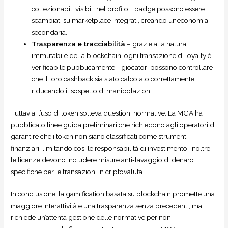
collezionabili visibili nel profilo. I badge possono essere
scambiati su marketplace integrati, creando un’economia
secondaria.
Trasparenza e tracciabilità
– grazie alla natura
immutabile della blockchain, ogni transazione di loyalty è
verificabile pubblicamente. I giocatori possono controllare
che il loro cashback sia stato calcolato correttamente,
riducendo il sospetto di manipolazioni.
Tuttavia, l’uso di token solleva questioni normative. La MGA ha
pubblicato linee guida preliminari che richiedono agli operatori di
garantire che i token non siano classificati come strumenti
finanziari, limitando così le responsabilità di investimento. Inoltre,
le licenze devono includere misure anti‑lavaggio di denaro
specifiche per le transazioni in criptovaluta.
In conclusione, la gamification basata su blockchain promette una
maggiore interattività e una trasparenza senza precedenti, ma
richiede un’attenta gestione delle normative per non