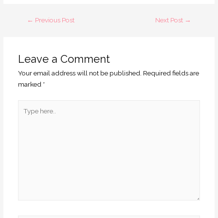
←
Previous Post
Next Post
→
Leave a Comment
Your email address will not be published.
Required fields are
marked
*