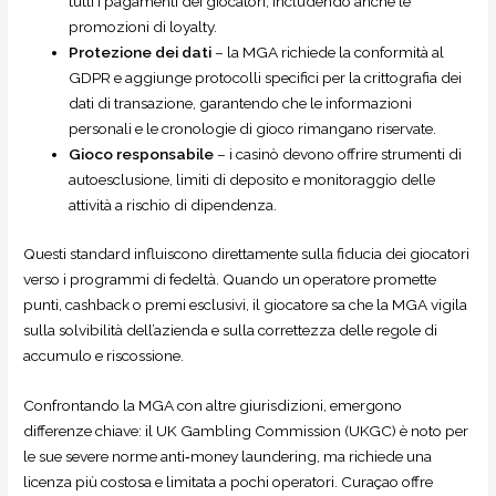
tutti i pagamenti dei giocatori, includendo anche le
promozioni di loyalty.
Protezione dei dati
– la MGA richiede la conformità al
GDPR e aggiunge protocolli specifici per la crittografia dei
dati di transazione, garantendo che le informazioni
personali e le cronologie di gioco rimangano riservate.
Gioco responsabile
– i casinò devono offrire strumenti di
autoesclusione, limiti di deposito e monitoraggio delle
attività a rischio di dipendenza.
Questi standard influiscono direttamente sulla fiducia dei giocatori
verso i programmi di fedeltà. Quando un operatore promette
punti, cashback o premi esclusivi, il giocatore sa che la MGA vigila
sulla solvibilità dell’azienda e sulla correttezza delle regole di
accumulo e riscossione.
Confrontando la MGA con altre giurisdizioni, emergono
differenze chiave: il UK Gambling Commission (UKGC) è noto per
le sue severe norme anti‑money laundering, ma richiede una
licenza più costosa e limitata a pochi operatori. Curaçao offre