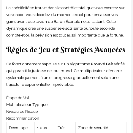
La spécificité se trouve dans le contrôle total que vous exercez sur
vos choix : vous décidez du moment exact pour encaisser vos
gains avant que l’avion du Baron Écarlate ne soit atteint. Cette
dynamique crée une suspense électrisante où toute seconde
compte et où la prévision est tout aussi importante que la fortune.
Règles de Jeu et Stratégies Avancées
Ce fonctionnement s’appuie sur un algorithme
Prouvé Fair
vérifié
qui garantit la justesse de tout round. Ce multiplicateur démarre
systématiquement à un et progresse graduellement selon une
trajectoire exponentielle imprévisible.
Étape de Vol
Multiplicateur Typique
Niveau de Risque
Recommandation
Décollage
1.00x –
Très
Zone de sécurité