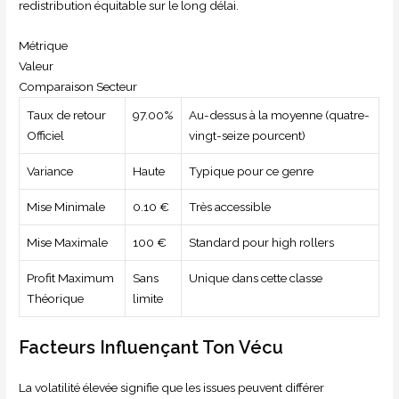
redistribution équitable sur le long délai.
Métrique
Valeur
Comparaison Secteur
Taux de retour
97.00%
Au-dessus à la moyenne (quatre-
Officiel
vingt-seize pourcent)
Variance
Haute
Typique pour ce genre
Mise Minimale
0.10 €
Très accessible
Mise Maximale
100 €
Standard pour high rollers
Profit Maximum
Sans
Unique dans cette classe
Théorique
limite
Facteurs Influençant Ton Vécu
La volatilité élevée signifie que les issues peuvent différer