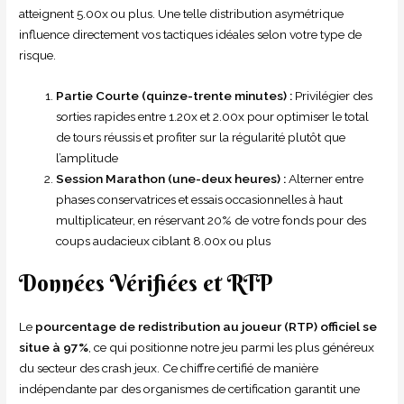
atteignent 5.00x ou plus. Une telle distribution asymétrique
influence directement vos tactiques idéales selon votre type de
risque.
Partie Courte (quinze-trente minutes) :
Privilégier des
sorties rapides entre 1.20x et 2.00x pour optimiser le total
de tours réussis et profiter sur la régularité plutôt que
l’amplitude
Session Marathon (une-deux heures) :
Alterner entre
phases conservatrices et essais occasionnelles à haut
multiplicateur, en réservant 20% de votre fonds pour des
coups audacieux ciblant 8.00x ou plus
Données Vérifiées et RTP
Le
pourcentage de redistribution au joueur (RTP) officiel se
situe à 97%
, ce qui positionne notre jeu parmi les plus généreux
du secteur des crash jeux. Ce chiffre certifié de manière
indépendante par des organismes de certification garantit une