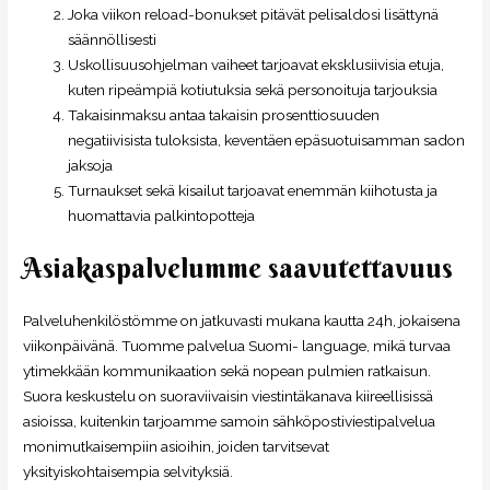
Joka viikon reload-bonukset pitävät pelisaldosi lisättynä
säännöllisesti
Uskollisuusohjelman vaiheet tarjoavat eksklusiivisia etuja,
kuten ripeämpiä kotiutuksia sekä personoituja tarjouksia
Takaisinmaksu antaa takaisin prosenttiosuuden
negatiivisista tuloksista, keventäen epäsuotuisamman sadon
jaksoja
Turnaukset sekä kisailut tarjoavat enemmän kiihotusta ja
huomattavia palkintopotteja
Asiakaspalvelumme saavutettavuus
Palveluhenkilöstömme on jatkuvasti mukana kautta 24h, jokaisena
viikonpäivänä. Tuomme palvelua Suomi- language, mikä turvaa
ytimekkään kommunikaation sekä nopean pulmien ratkaisun.
Suora keskustelu on suoraviivaisin viestintäkanava kiireellisissä
asioissa, kuitenkin tarjoamme samoin sähköpostiviestipalvelua
monimutkaisempiin asioihin, joiden tarvitsevat
yksityiskohtaisempia selvityksiä.