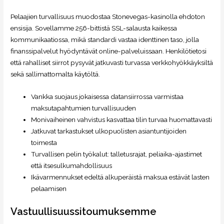
Pelaajien turvallisuus muodostaa Stonevegas-kasinolla ehdoton
ensisija. Sovellamme 256-bittistä SSL-salausta kaikessa
kommunikaatiossa, mikä standardi vastaa identtinen taso, jolla
finanssipalvelut hyödyntävät online-palveluissaan. Henkilötietosi
että rahalliset siirrot pysyvät jatkuvasti turvassa verkkohyökkäyksiltä
sekä sallimattomalta käytöltä.
Vankka suojaus jokaisessa datansiirrossa varmistaa
maksutapahtumien turvallisuuden
Monivaiheinen vahvistus kasvattaa tilin turvaa huomattavasti
Jatkuvat tarkastukset ulkopuolisten asiantuntijoiden
toimesta
Turvallisen pelin työkalut: talletusrajat, peliaika-ajastimet
että itsesulkumahdollisuus
Ikävarmennukset edeltä alkuperäistä maksua estävät lasten
pelaamisen
Vastuullisuussitoumuksemme