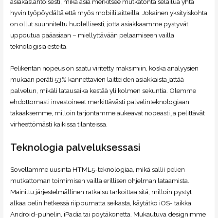
asiakaslähtöisesti, mikä asia merkitsee mutkatonta selailua yhtä
hyvin työpöydältä että myös mobiililaitteilla. Jokainen yksityiskohta
on ollut suunniteltu huolellisesti, jotta asiakkaamme pystyvät
uppoutua pääasiaan – miellyttävään pelaamiseen vailla
teknologisia esteitä.
Pelikentän nopeus on saatu viritetty maksimiin, koska analyysien
mukaan peräti 53% kannettavien laitteiden asiakkaista jättää
palvelun, mikäli latausaika kestää yli kolmen sekuntia. Olemme
ehdottomasti investoineet merkittävästi palvelinteknologiaan
takaaksemme, milloin tarjontamme aukeavat nopeasti ja pelittävät
virheettömästi kaikissa tilanteissa.
Teknologia palveluksessasi
Sovellamme uusinta HTML5-teknologiaa, mikä sallii pelien
mutkattoman toimimisen vailla erillisen ohjelman lataamista.
Mainittu järjestelmällinen ratkaisu tarkoittaa sitä, milloin pystyt
alkaa pelin hetkessä riippumatta seikasta, käytätkö iOS- taikka
Android-puhelin, iPadia tai pöytäkonetta. Mukautuva designimme