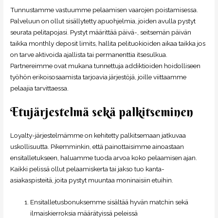
Tunnustamme vastuumme pelaamisen vaarojen poistamisessa.
Palveluun on ollut sisällytetty apuohjelmia, joiden avulla pystyt
seurata pelitapojasi. Pystyt määrittää päivä-, seitsemän päivän
taikka monthly deposit limits, hallita pelituokioiden aikaa taikka jos
on tarve aktivoida ajallista tai permanenttia itsesulkua.
Partnereimme ovat mukana tunnettuja addiktioiden hoidolliseen
työhön erikoisosaamista tarjoavia järjestöjä, joille viittaamme
pelaajia tarvittaessa.
Etujärjestelmä sekä palkitseminen
Loyalty-järjestelmämme on kehitetty palkitsemaan jatkuvaa
uskollisuutta. Pikemminkin, että painottaisimme ainoastaan
ensitalletukseen, haluamme tuoda arvoa koko pelaamisen ajan.
Kaikki pelissä ollut pelaamiskerta tai jakso tuo kanta-
asiakaspisteitä, joita pystyt muuntaa moninaisiin etuihin.
Ensitalletusbonuksemme sisältää hyvän matchin sekä
ilmaiskierroksia määrätyissä peleissä