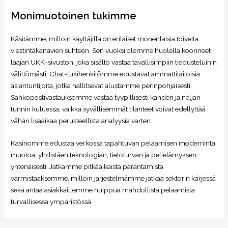
Monimuotoinen tukimme
Käsitämme, milloin käyttäjillä on erilaiset monenlaisia toiveita
viestintäkanavien suhteen. Sen vuoksi olemme huolella koonneet
laajan UKK-sivuston, joka sisältö vastaa tavallisimpiin tiedusteluihin
välittömästi. Chat-tukihenkilömme edustavat ammattitaitoisia
asiantuntijoita, jotka hallitsevat alustamme perinpohjaisesti.
Sähköpostivastauksemme vastaa tyypillisesti kahden ja neljän
tunnin kuluessa, vaikka syvällisemmät tilanteet voivat edellyttää
vähän lisäaikaa perusteellista analyysia varten.
Kasinomme edustaa verkossa tapahtuvan pelaamisen moderninta
muotoa, yhdistäen teknologian, tietoturvan ja pelielämyksen
yhtenäisesti. Jatkamme pitkäaikaista parantamista
varmistaaksemme, milloin järjestelmämme jatkaa sektorin kärjessä
sekä antaa asiakkaillemme huippua mahdollista pelaamista
turvallisessa ympäristössä.