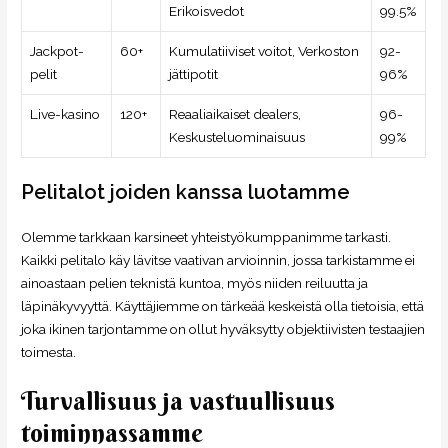
Erikoisvedot
99.5%
Jackpot-
60+
Kumulatiiviset voitot, Verkoston
92-
pelit
jättipotit
96%
Live-kasino
120+
Reaaliaikaiset dealers,
96-
Keskusteluominaisuus
99%
Pelitalot joiden kanssa luotamme
Olemme tarkkaan karsineet yhteistyökumppanimme tarkasti.
Kaikki pelitalo käy lävitse vaativan arvioinnin, jossa tarkistamme ei
ainoastaan pelien teknistä kuntoa, myös niiden reiluutta ja
läpinäkyvyyttä. Käyttäjiemme on tärkeää keskeistä olla tietoisia, että
joka ikinen tarjontamme on ollut hyväksytty objektiivisten testaajien
toimesta.
Turvallisuus ja vastuullisuus
toiminnassamme