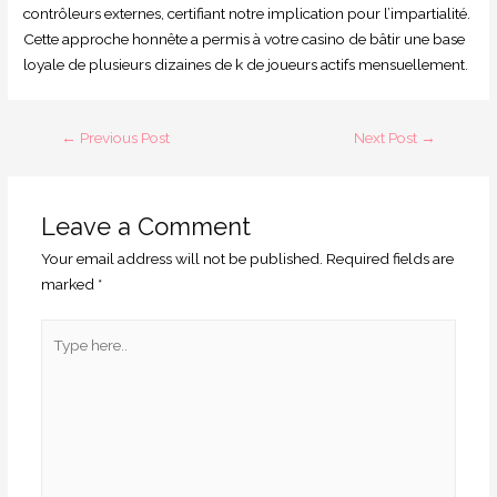
contrôleurs externes, certifiant notre implication pour l’impartialité.
Cette approche honnête a permis à votre casino de bâtir une base
loyale de plusieurs dizaines de k de joueurs actifs mensuellement.
←
Previous Post
Next Post
→
Leave a Comment
Your email address will not be published.
Required fields are
marked
*