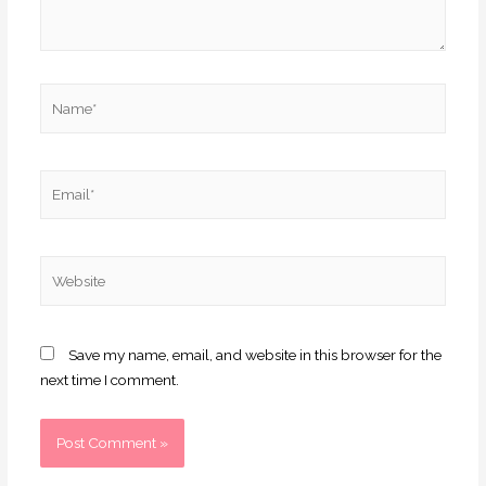
Save my name, email, and website in this browser for the
next time I comment.