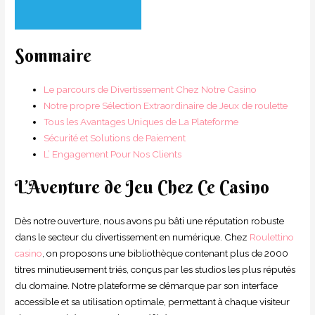
Sommaire
Le parcours de Divertissement Chez Notre Casino
Notre propre Sélection Extraordinaire de Jeux de roulette
Tous les Avantages Uniques de La Plateforme
Sécurité et Solutions de Paiement
L’ Engagement Pour Nos Clients
L’Aventure de Jeu Chez Ce Casino
Dès notre ouverture, nous avons pu bâti une réputation robuste
dans le secteur du divertissement en numérique. Chez
Roulettino
casino
, on proposons une bibliothèque contenant plus de 2000
titres minutieusement triés, conçus par les studios les plus réputés
du domaine. Notre plateforme se démarque par son interface
accessible et sa utilisation optimale, permettant à chaque visiteur