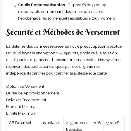
Seuils Personnalisables
: Dispositifs de gaming
responsable comprenant des limites journaliers,
hebdomadaires et mensuels ajustables à tout moment
Sécurité et Méthodes de Versement
La défense des données représente notre préoccupation absolue.
Nous utilisons le encryption SSL 256 bits, similaire à la solution
utilisé par les organismes bancaires internationales. Nos systèmes
reçoivent des audits périodiques par des organismes
indépendants certifiés pour certifier la justesse et la clarté.
Option de Versement
Durée de Approvisionnement
Délai de Encaissement
Montant Minimal
Limite Maximum
CB De crédit
Instantané
2-5 journées
10€
5000€
travaillés