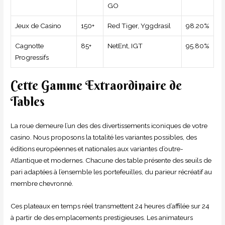
GO
Jeux de Casino
150+
Red Tiger, Yggdrasil
98.20%
Cagnotte
85+
NetEnt, IGT
95.80%
Progressifs
Cette Gamme Extraordinaire de
Tables
La roue demeure l’un des des divertissements iconiques de votre
casino. Nous proposons la totalité les variantes possibles, des
éditions européennes et nationales aux variantes d’outre-
Atlantique et modernes. Chacune des table présente des seuils de
pari adaptées à l’ensemble les portefeuilles, du parieur récréatif au
membre chevronné.
Ces plateaux en temps réel transmettent 24 heures d’affilée sur 24
à partir de des emplacements prestigieuses. Les animateurs