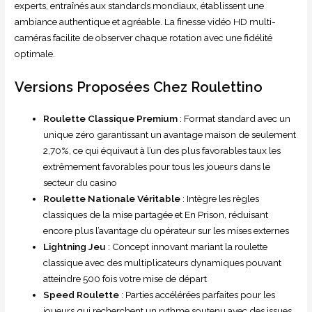
experts, entraînés aux standards mondiaux, établissent une
ambiance authentique et agréable. La finesse vidéo HD multi-
caméras facilite de observer chaque rotation avec une fidélité
optimale.
Versions Proposées Chez Roulettino
Roulette Classique Premium
: Format standard avec un
unique zéro garantissant un avantage maison de seulement
2,70%, ce qui équivaut à l’un des plus favorables taux les
extrêmement favorables pour tous les joueurs dans le
secteur du casino
Roulette Nationale Véritable
: Intègre les règles
classiques de la mise partagée et En Prison, réduisant
encore plus l’avantage du opérateur sur les mises externes
Lightning Jeu
: Concept innovant mariant la roulette
classique avec des multiplicateurs dynamiques pouvant
atteindre 500 fois votre mise de départ
Speed Roulette
: Parties accélérées parfaites pour les
joueurs qui recherchent un rythme soutenu avec des issues