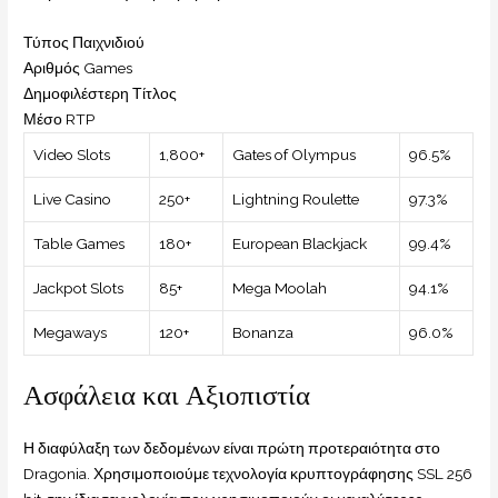
Τύπος Παιχνιδιού
Αριθμός Games
Δημοφιλέστερη Τίτλος
Μέσο RTP
Video Slots
1,800+
Gates of Olympus
96.5%
Live Casino
250+
Lightning Roulette
97.3%
Table Games
180+
European Blackjack
99.4%
Jackpot Slots
85+
Mega Moolah
94.1%
Megaways
120+
Bonanza
96.0%
Ασφάλεια και Αξιοπιστία
Η διαφύλαξη των δεδομένων είναι πρώτη προτεραιότητα στο
Dragonia. Χρησιμοποιούμε τεχνολογία κρυπτογράφησης SSL 256