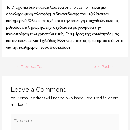
Το Dragonia δεν είναι απλώς ένα online casino – είναι μια
ολοκληρωμένη πλατφόρμα διασκέδασης που εξελίσσεται
καθημερινά. Όλες οι πτυχή, από την επιλογή παιχνιδιών έως τις
μεθόδους πληρωμής, έχει σχεδιαστεί με γνώμονα την
ικανοποίηση των χρηστών εμείς. Γίνε μέρος της κοινότητάς μας
και ανακάλυψε γιατί χιλιάδες Έλληνες παίκτες εμείς εμπιστεύονται
για την καθημερινή τους διασκέδαση.
←
Previous Post
Next Post
→
Leave a Comment
Your email address will not be published.
Required fields are
marked
*