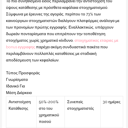
Το πιο συνηθισμένο είδος περιλαμβάνει την αντιστοίχιση του
ύψους κατάθεσης με πρόσθετα κεφάλαια στοιχηματισμού.
Σύμφωνα με έρευνες της αγοράς, περίπου το 73% των
καινούργιων στοιχηματιστών διαλέγουν πλατφόρμες ανάλογα με
των προνομίων πρώτης εγγραφής. Εναλλακτικώς, υπάρχουν
δωρεάν πονταρίσματα που επιτρέπουν την τοποθέτηση
στοιχήματος χωρίς χρηματικό κίνδυνο.
στοιχηματικες εταιριες με
bonus εγγραφης
παρέχει ακόμη συνδυαστικά πακέτα που
περιλαμβάνουν πολλαπλές καταθέσεις με σταδιακή
αποδέσμευση των κεφαλαίων.
Τύπος Προσφοράς
Γνωρίσματα
Ιδανικό Για
Μέση Διάρκεια
Αντιστοίχιση
50%-200%
Συνεπείς
30 ημέρες
Κατάθεσης
στο του
στοιχηματιστές
χρηματικού
ποσού