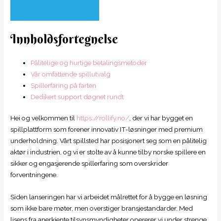
Innholdsfortegnelse
Pålitelige og hurtige betalingsmetoder
Vår omfattende spillutvalg
Spillerfaring på farten
Dedikert support døgnet rundt
Hei og velkommen til
https://rollify.no/
, der vi har bygget en
spillplattform som forener innovativ IT-løsninger med premium
underholdning. Vårt spillsted har posisjonert seg som en pålitelig
aktør i industrien, og vi er stolte av å kunne tilby norske spillere en
sikker og engasjerende spillerfaring som overskrider
forventningene.
Siden lanseringen har vi arbeidet målrettet for å bygge en løsning
som ikke bare møter, men overstiger bransjestandarder. Med
lisens fra anerkjente tilsynsmyndigheter opererer vi under strenge