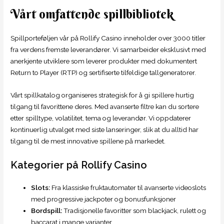
Vårt omfattende spillbibliotek
Spillporteføljen vår på Rollify Casino inneholder over 3000 titler
fra verdens fremste leverandører. Vi samarbeider eksklusivt med
anerkjente utviklere som leverer produkter med dokumentert
Return to Player (RTP) og sertifiserte tilfeldige tallgeneratorer.
Vårt spillkatalog organiseres strategisk for å gi spillere hurtig
tilgang til favorittene deres. Med avanserte filtre kan du sortere
etter spilltype, volatilitet, tema og leverandør. Vi oppdaterer
kontinuerlig utvalget med siste lanseringer, slik at du alltid har
tilgang til de mest innovative spillene på markedet.
Kategorier på Rollify Casino
Slots:
Fra klassiske fruktautomater til avanserte videoslots
med progressive jackpoter og bonusfunksjoner
Bordspill:
Tradisjonelle favoritter som blackjack, rulett og
baccarat i mange varianter