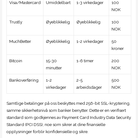
Visa/Mastercard
Umiddelbart
1-3 virkedager
100
NOK
Trustly
Øyeblikkelig
Øyeblikkelig
100
NOK
MuchBetter
Øyeblikkelig
1-2 virkedager
50
kroner
Bitcoin
15-30
1-6 timer
200
minutter
NOK
Bankoverføring
1-2
2-5
500
virkedager
arbeidsdager
NOK
Samtlige betalinger på oss beskyttes med 256-bit SSL-kryptering,
samme sikkerhetsnivå som banker benytter. Dette er en verifisert
standard som godkjennes av Payment Card Industry Data Security
Standard (PCI DSS), noe som sikrer at dine finansielle
opplysninger forblir konfidensielle og sikre.