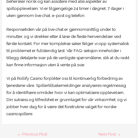
behersker norsk og kan assistere med alle aspekter av
spillopplevelsen. Vi er tilgjengelige 24 timer i døgnet, 7 dager i
uken gjennom live chat, e-post og telefon.
Responsetiden vår på live chat er gjennomsnittlig under to
minutter, og vi strekker etter å løse de fleste henvendelser ved
første kontakt. For mer komplekse saker følger vi opp systematisk
til problemet er fullstendig løst. Vår FAQ-seksjon inneholder i
tillegg detaljerte svar på de vanligste spørsmålene, slik at du raskt
kan finne informasjon uten å vente på svar.
Vi på Rollify Casino forplikter oss til kontinuerlig forbedring av
tjenestene våre. Spillertilbakemeldinger analyseres regelmessig
for å identifisere områder hvor vi kan optimalisere opplevelsen.
Din suksess og tilfredshet er grunnlaget for vår virksomhet, og vi
jobber hver dag for å være det foretrukne valget for norske
casinospillere.
←
Previous Post
Next Post
→