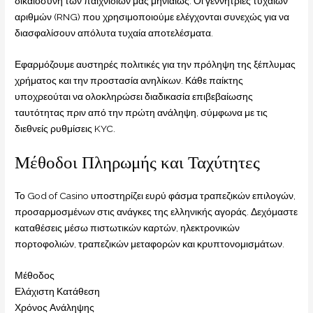
δικαιοσύνη των παιχνιδιών μας μηνιαίως. Οι γεννήτριες τυχαίων
αριθμών (RNG) που χρησιμοποιούμε ελέγχονται συνεχώς για να
διασφαλίσουν απόλυτα τυχαία αποτελέσματα.
Εφαρμόζουμε αυστηρές πολιτικές για την πρόληψη της ξέπλυμας
χρήματος και την προστασία ανηλίκων. Κάθε παίκτης
υποχρεούται να ολοκληρώσει διαδικασία επιβεβαίωσης
ταυτότητας πριν από την πρώτη ανάληψη, σύμφωνα με τις
διεθνείς ρυθμίσεις KYC.
Μέθοδοι Πληρωμής και Ταχύτητες
Το God of Casino υποστηρίζει ευρύ φάσμα τραπεζικών επιλογών,
προσαρμοσμένων στις ανάγκες της ελληνικής αγοράς. Δεχόμαστε
καταθέσεις μέσω πιστωτικών καρτών, ηλεκτρονικών
πορτοφολιών, τραπεζικών μεταφορών και κρυπτονομισμάτων.
Μέθοδος
Ελάχιστη Κατάθεση
Χρόνος Ανάληψης