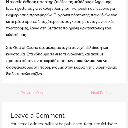
Η mobile έκδοση υποστηρίζει όλες τις μεθόδους πληρωμής,
touch gestures για εύκολη πλοήγηση, και push notifications για
ενημερώσεις προσφορών. Οι χρόνοι φόρτωσης παιχνιδιών είναι
κατά μέσο όρο 40% ταχύτεροι σε σύγκριση με ανταγωνιστικές
πλατφόρμες, λόγω στη βελτιστοποιημένη αρχιτεκτονική του
κώδικά μας.
Στο God of Casino δεσμευόμαστε για συνεχή βελτίωση και
καινοτομία. Επενδύουμε σε νέες τεχνολογίες και ακούμε
προσεκτικά την ανατροφοδότηση των παικτών μας για να
διασφαλίσουμε ότι παραμένουμε στην κορυφή της βιομηχανίας
διαδικτυακών καζίνο.
←
Previous Post
Next Post
→
Leave a Comment
Your email address will not be published.
Required fields are