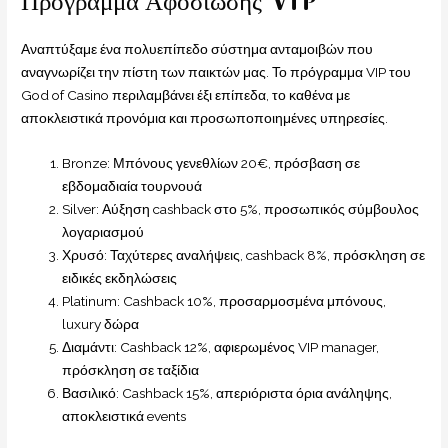
Πρόγραμμα Αφοσίωσης VIP
Αναπτύξαμε ένα πολυεπίπεδο σύστημα ανταμοιβών που
αναγνωρίζει την πίστη των παικτών μας. Το πρόγραμμα VIP του
God of Casino περιλαμβάνει έξι επίπεδα, το καθένα με
αποκλειστικά προνόμια και προσωποποιημένες υπηρεσίες.
Bronze: Μπόνους γενεθλίων 20€, πρόσβαση σε
εβδομαδιαία τουρνουά
Silver: Αύξηση cashback στο 5%, προσωπικός σύμβουλος
λογαριασμού
Χρυσό: Ταχύτερες αναλήψεις, cashback 8%, πρόσκληση σε
ειδικές εκδηλώσεις
Platinum: Cashback 10%, προσαρμοσμένα μπόνους,
luxury δώρα
Διαμάντι: Cashback 12%, αφιερωμένος VIP manager,
πρόσκληση σε ταξίδια
Βασιλικό: Cashback 15%, απεριόριστα όρια ανάληψης,
αποκλειστικά events