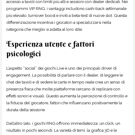
accesso a tavoli con limiti più alti e sessioni con dealer dedicati. Nei
programmi VIP RNG, i vantaggi includono cash‑back settimanale
più elevato, turnover boost e inviti a beta‑test di nuove slot. Questa
differenziazione incentiva i giocatori a specializzarsi nella
categoria che meglio si adatta al loro stile.
Esperienza utente e fattori
psicologici
L’aspetto “social” dei giochi Live è uno dei principali driver di
engagement. La possibilità di parlare con il dealer, di leggere le
chat dei tavoli e di vedere le carte in tempo reale crea un senso di
presenza fisica che molte piattaforme cercano di replicare con
effetti sonori e visuali. Questo aumenta la percezione di controllo e
la fiducia del giocatore, fattori che influenzano positivamente la
durata della sessione.
Dall’altro lato, i giochi RNG offrono immediatezza: un click, un
risultato in pochi secondi. La varietà di temi, la grafica 3D e le