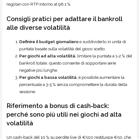
regolari con RTP intorno al 96,1 %.
Consigli pratici per adattare il bankroll
alle diverse volatilità
Definire il budget giornaliero
e suddividerlo in unità di
puntata basate sulla volatilità del gioco scelto.
Per giochi ad alta volatilità
, limitare la puntata a 1‑2 % del
bankroll totale; questo consente di sopportare serie
negative più lunghe.
Per giochi a bassa volatilità
, è possibile aumentare la
percentuale a 3‑5 % senza compromettere la durata della
sessione.
Riferimento a bonus di cash‑back:
perché sono più utili nei giochi ad alta
volatilità
Un cash‑back del 10 % su perdite live di €500 restituisce €50, che