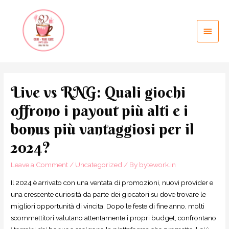
Live vs RNG: Quali giochi
offrono i payout più alti e i
bonus più vantaggiosi per il
2024?
Leave a Comment
/
Uncategorized
/ By
bytework.in
Il 2024 è arrivato con una ventata di promozioni, nuovi provider e
una crescente curiosità da parte dei giocatori su dove trovare le
migliori opportunità di vincita. Dopo le feste di fine anno, molti
scommettitori valutano attentamente i propri budget, confrontano