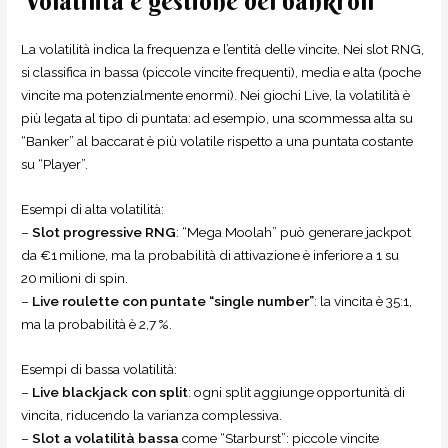
Volatilità e gestione del bankroll
La volatilità indica la frequenza e l’entità delle vincite. Nei slot RNG,
si classifica in bassa (piccole vincite frequenti), media e alta (poche
vincite ma potenzialmente enormi). Nei giochi Live, la volatilità è
più legata al tipo di puntata: ad esempio, una scommessa alta su
“Banker” al baccarat è più volatile rispetto a una puntata costante
su “Player”.
Esempi di alta volatilità:
–
Slot progressive RNG
: “Mega Moolah” può generare jackpot
da €1 milione, ma la probabilità di attivazione è inferiore a 1 su
20 milioni di spin.
–
Live roulette con puntate “single number”
: la vincita è 35:1,
ma la probabilità è 2,7 %.
Esempi di bassa volatilità:
–
Live blackjack con split
: ogni split aggiunge opportunità di
vincita, riducendo la varianza complessiva.
–
Slot a volatilità bassa
come “Starburst”: piccole vincite