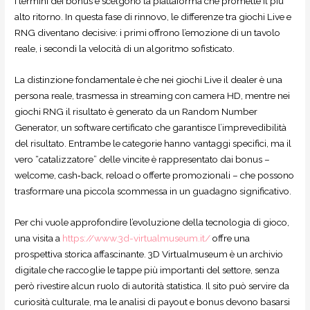
i termini dei bonus e scelgono la piattaforma che promette il più
alto ritorno. In questa fase di rinnovo, le differenze tra giochi Live e
RNG diventano decisive: i primi offrono l’emozione di un tavolo
reale, i secondi la velocità di un algoritmo sofisticato.
La distinzione fondamentale è che nei giochi Live il dealer è una
persona reale, trasmessa in streaming con camera HD, mentre nei
giochi RNG il risultato è generato da un Random Number
Generator, un software certificato che garantisce l’imprevedibilità
del risultato. Entrambe le categorie hanno vantaggi specifici, ma il
vero “catalizzatore” delle vincite è rappresentato dai bonus –
welcome, cash‑back, reload o offerte promozionali – che possono
trasformare una piccola scommessa in un guadagno significativo.
Per chi vuole approfondire l’evoluzione della tecnologia di gioco,
una visita a
https://www.3d-virtualmuseum.it/
offre una
prospettiva storica affascinante. 3D Virtualmuseum è un archivio
digitale che raccoglie le tappe più importanti del settore, senza
però rivestire alcun ruolo di autorità statistica. Il sito può servire da
curiosità culturale, ma le analisi di payout e bonus devono basarsi