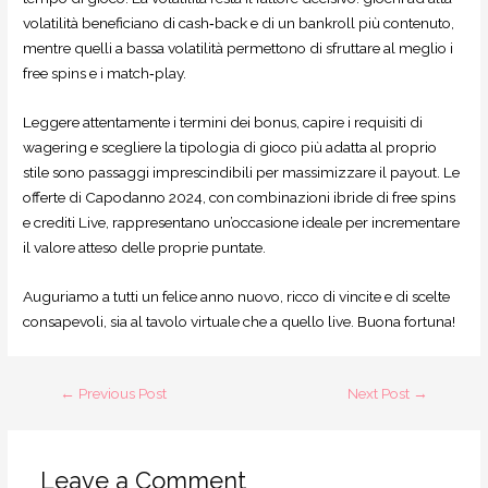
volatilità beneficiano di cash‑back e di un bankroll più contenuto,
mentre quelli a bassa volatilità permettono di sfruttare al meglio i
free spins e i match‑play.
Leggere attentamente i termini dei bonus, capire i requisiti di
wagering e scegliere la tipologia di gioco più adatta al proprio
stile sono passaggi imprescindibili per massimizzare il payout. Le
offerte di Capodanno 2024, con combinazioni ibride di free spins
e crediti Live, rappresentano un’occasione ideale per incrementare
il valore atteso delle proprie puntate.
Auguriamo a tutti un felice anno nuovo, ricco di vincite e di scelte
consapevoli, sia al tavolo virtuale che a quello live. Buona fortuna!
←
Previous Post
Next Post
→
Leave a Comment