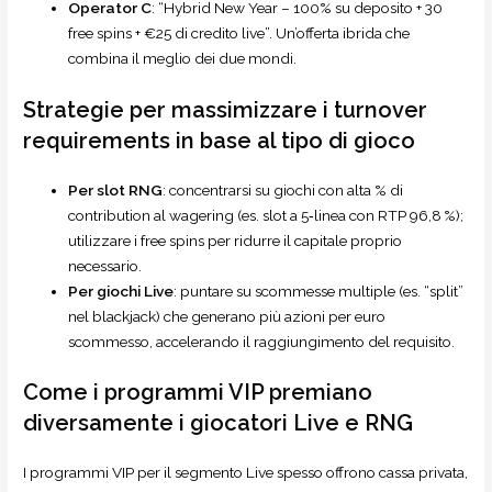
Operator C
: “Hybrid New Year – 100% su deposito + 30
free spins + €25 di credito live”. Un’offerta ibrida che
combina il meglio dei due mondi.
Strategie per massimizzare i turnover
requirements in base al tipo di gioco
Per slot RNG
: concentrarsi su giochi con alta % di
contribution al wagering (es. slot a 5‑linea con RTP 96,8 %);
utilizzare i free spins per ridurre il capitale proprio
necessario.
Per giochi Live
: puntare su scommesse multiple (es. “split”
nel blackjack) che generano più azioni per euro
scommesso, accelerando il raggiungimento del requisito.
Come i programmi VIP premiano
diversamente i giocatori Live e RNG
I programmi VIP per il segmento Live spesso offrono cassa privata,