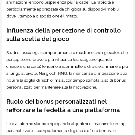
animazioni rendono l’esperienza più “arcade”. La rapidità è
particolarmente apprezzata da chi gioca su dispositivi mobili,
dove il tempo a disposizione è limitato.
Influenza della percezione di controllo
sulla scelta del gioco
Studi di psicologia comportamentale mostrano che i giocatori che
percepiscono di avere più influenza (es. scegliere quando
chiedere una carta) tendono a scommettere di più e a rimanere più
a lungo al tavolo. Nei giochi RNG, la mancanza di interazione può
ridurre la soglia di rischio, ma al contempo stimola l’uso di bonus
personalizzati per mantenere alta la motivazione.
Ruolo dei bonus personalizzati nel
rafforzare la fedeltà a una piattaforma
Le piattaforme stanno impiegando algoritmi di machine learning
per analizzare il comportamento di gioco e offrire bonus su