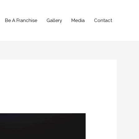
Be A Franchise
Gallery
Media
Contact