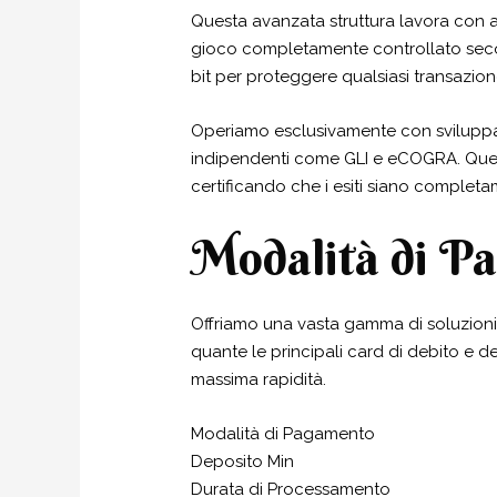
Questa avanzata struttura lavora con a
gioco completamente controllato secon
bit per proteggere qualsiasi transazione 
Operiamo esclusivamente con sviluppato
indipendenti come GLI e eCOGRA. Questo 
certificando che i esiti siano completam
Modalità di Pa
Offriamo una vasta gamma di soluzioni p
quante le principali card di debito e deb
massima rapidità.
Modalità di Pagamento
Deposito Min
Durata di Processamento