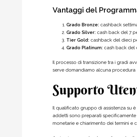
Vantaggi del Programm
Grado Bronze:
cashback settiman
Grado Silver:
cash back del 7 pe
Tier Gold:
cashback del dieci pe
Grado Platinum:
cash back del q
Il processo di transizione tra i gradi 
serve domandiamo alcuna procedura a ma
Supporto Utent
Il qualificato gruppo di assistenza su è 
addetti sono preparati specificamente
monetarie e chiarimento dei termini e c