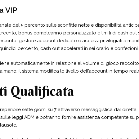
a VIP
ale del 5 percento sulle sconfitte nette e disponibilità antici
rcento, bonus compleanno personalizzato e limiti di cash out s
rcento, gestore account dedicato e accessi privilegiati a manife
uindici percento, cash out accelerati in sei orario e confezioni
avviene automaticamente in relazione al volume di gioco raccolto
no: il sistema modifica lo livello dell’account in tempo real
i Qualificata
reperibile sette giorni su 7 attraverso messaggistica dal diretta, 
 sulle leggi ADM e potranno fornire assistenza competente su 
lausole.