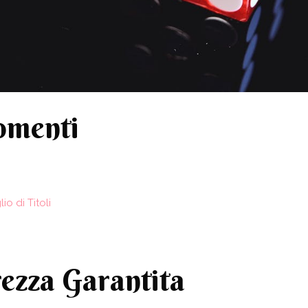
omenti
i
o di Titoli
rezza Garantita