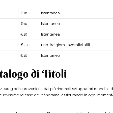
€10
Istantanea
€10
Istantaneo
€10
Istantanea
€20
uno-tre giorni lavorativi utili
€10
Istantaneo
alogo di Titoli
000 giochi provenienti dai più rinomati sviluppatori mondiali d
 nuovissime release del panorama, assicurando in ogni momento