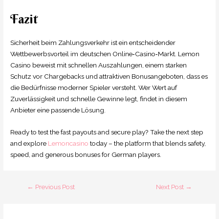
Fazit
Sicherheit beim Zahlungsverkehr ist ein entscheidender
Wettbewerbsvorteil im deutschen Online‑Casino‑Markt. Lemon
Casino beweist mit schnellen Auszahlungen, einem starken
Schutz vor Chargebacks und attraktiven Bonusangeboten, dass es
die Bedürfnisse moderner Spieler versteht. Wer Wert auf
Zuverlässigkeit und schnelle Gewinne legt, findet in diesem
Anbieter eine passende Lösung.
Ready to test the fast payouts and secure play? Take the next step
and explore
Lemoncasino
today – the platform that blends safety,
speed, and generous bonuses for German players.
←
Previous Post
Next Post
→