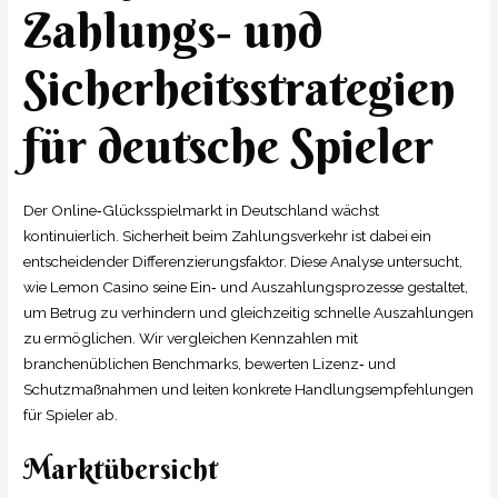
Zahlungs‑ und
Sicherheitsstrategien
für deutsche Spieler
Der Online‑Glücksspielmarkt in Deutschland wächst
kontinuierlich. Sicherheit beim Zahlungsverkehr ist dabei ein
entscheidender Differenzierungsfaktor. Diese Analyse untersucht,
wie Lemon Casino seine Ein‑ und Auszahlungsprozesse gestaltet,
um Betrug zu verhindern und gleichzeitig schnelle Auszahlungen
zu ermöglichen. Wir vergleichen Kennzahlen mit
branchenüblichen Benchmarks, bewerten Lizenz‑ und
Schutzmaßnahmen und leiten konkrete Handlungsempfehlungen
für Spieler ab.
Marktübersicht