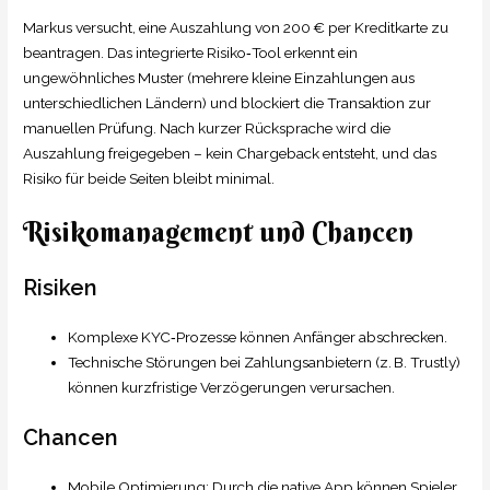
Markus versucht, eine Auszahlung von 200 € per Kreditkarte zu
beantragen. Das integrierte Risiko‑Tool erkennt ein
ungewöhnliches Muster (mehrere kleine Einzahlungen aus
unterschiedlichen Ländern) und blockiert die Transaktion zur
manuellen Prüfung. Nach kurzer Rücksprache wird die
Auszahlung freigegeben – kein Chargeback entsteht, und das
Risiko für beide Seiten bleibt minimal.
Risikomanagement und Chancen
Risiken
Komplexe KYC‑Prozesse können Anfänger abschrecken.
Technische Störungen bei Zahlungsanbietern (z. B. Trustly)
können kurzfristige Verzögerungen verursachen.
Chancen
Mobile Optimierung: Durch die native App können Spieler