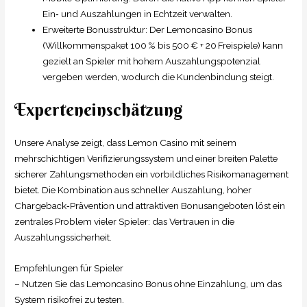
Ein‑ und Auszahlungen in Echtzeit verwalten.
Erweiterte Bonusstruktur: Der Lemoncasino Bonus
(Willkommenspaket 100 % bis 500 € + 20 Freispiele) kann
gezielt an Spieler mit hohem Auszahlungspotenzial
vergeben werden, wodurch die Kundenbindung steigt.
Experteneinschätzung
Unsere Analyse zeigt, dass Lemon Casino mit seinem
mehrschichtigen Verifizierungssystem und einer breiten Palette
sicherer Zahlungsmethoden ein vorbildliches Risikomanagement
bietet. Die Kombination aus schneller Auszahlung, hoher
Chargeback‑Prävention und attraktiven Bonusangeboten löst ein
zentrales Problem vieler Spieler: das Vertrauen in die
Auszahlungssicherheit.
Empfehlungen für Spieler
– Nutzen Sie das Lemoncasino Bonus ohne Einzahlung, um das
System risikofrei zu testen.