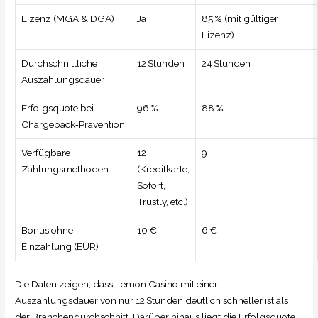
Lizenz (MGA & DGA)
Ja
85 % (mit gültiger
Lizenz)
Durchschnittliche
12 Stunden
24 Stunden
Auszahlungsdauer
Erfolgsquote bei
96 %
88 %
Chargeback‑Prävention
Verfügbare
12
9
Zahlungsmethoden
(Kreditkarte,
Sofort,
Trustly, etc.)
Bonus ohne
10 €
6 €
Einzahlung (EUR)
Die Daten zeigen, dass Lemon Casino mit einer
Auszahlungsdauer von nur 12 Stunden deutlich schneller ist als
der Branchendurchschnitt. Darüber hinaus liegt die Erfolgsquote