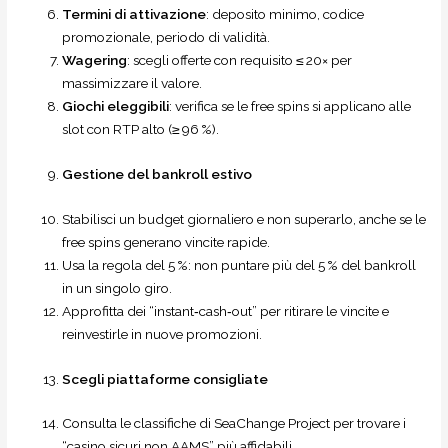
Termini di attivazione
: deposito minimo, codice
promozionale, periodo di validità.
Wagering
: scegli offerte con requisito ≤ 20× per
massimizzare il valore.
Giochi eleggibili
: verifica se le free spins si applicano alle
slot con RTP alto (≥ 96 %).
Gestione del bankroll estivo
Stabilisci un budget giornaliero e non superarlo, anche se le
free spins generano vincite rapide.
Usa la regola del 5 %: non puntare più del 5 % del bankroll
in un singolo giro.
Approfitta dei “instant‑cash‑out” per ritirare le vincite e
reinvestirle in nuove promozioni.
Scegli piattaforme consigliate
Consulta le classifiche di SeaChange Project per trovare i
“casino sicuri non AAMS” più affidabili.