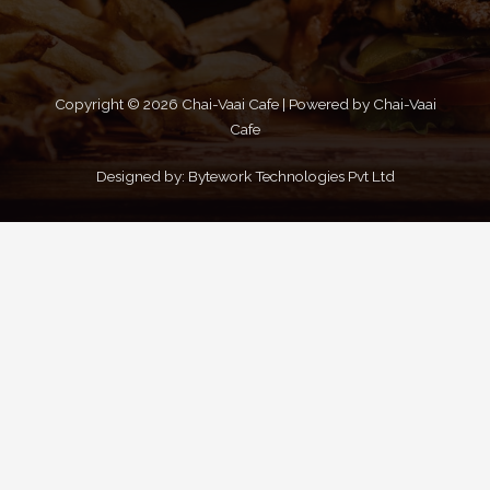
Copyright © 2026 Chai-Vaai Cafe | Powered by Chai-Vaai
Cafe
Designed by: Bytework Technologies Pvt Ltd