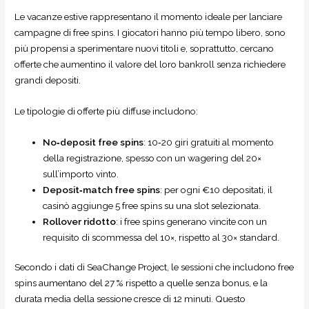
Le vacanze estive rappresentano il momento ideale per lanciare
campagne di free spins. I giocatori hanno più tempo libero, sono
più propensi a sperimentare nuovi titoli e, soprattutto, cercano
offerte che aumentino il valore del loro bankroll senza richiedere
grandi depositi.
Le tipologie di offerte più diffuse includono:
No‑deposit free spins
: 10‑20 giri gratuiti al momento
della registrazione, spesso con un wagering del 20×
sull’importo vinto.
Deposit‑match free spins
: per ogni €10 depositati, il
casinò aggiunge 5 free spins su una slot selezionata.
Rollover ridotto
: i free spins generano vincite con un
requisito di scommessa del 10×, rispetto al 30× standard.
Secondo i dati di SeaChange Project, le sessioni che includono free
spins aumentano del 27 % rispetto a quelle senza bonus, e la
durata media della sessione cresce di 12 minuti. Questo