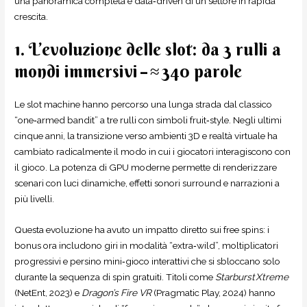
una panoramica completa e data‑driven di un settore in rapida
crescita.
1. L’evoluzione delle slot: da 3 rulli a
mondi immersivi – ≈ 340 parole
Le slot machine hanno percorso una lunga strada dal classico
“one‑armed bandit” a tre rulli con simboli fruit‑style. Negli ultimi
cinque anni, la transizione verso ambienti 3D e realtà virtuale ha
cambiato radicalmente il modo in cui i giocatori interagiscono con
il gioco. La potenza di GPU moderne permette di renderizzare
scenari con luci dinamiche, effetti sonori surround e narrazioni a
più livelli.
Questa evoluzione ha avuto un impatto diretto sui free spins: i
bonus ora includono giri in modalità “extra‑wild”, moltiplicatori
progressivi e persino mini‑gioco interattivi che si sbloccano solo
durante la sequenza di spin gratuiti. Titoli come
Starburst Xtreme
(NetEnt, 2023) e
Dragon’s Fire VR
(Pragmatic Play, 2024) hanno