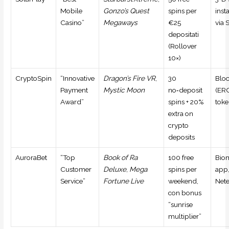
Mobile
Gonzo’s Quest
spins per
inst
Casino”
Megaways
€25
via S
depositati
(Rollover
10×)
CryptoSpin
“Innovative
Dragon’s Fire VR
,
30
Blo
Payment
Mystic Moon
no‑deposit
(ERC
Award”
spins + 20%
toke
extra on
crypto
deposits
AuroraBet
“Top
Book of Ra
100 free
Biom
Customer
Deluxe
,
Mega
spins per
app,
Service”
Fortune Live
weekend,
Nete
con bonus
“sunrise
multiplier”