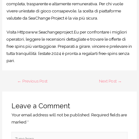
completa, trasparente e altamente remunerativa. Per chi vuole
vivere un’estate di gioco consapevole, la scelta di piattaforme
valutate da SeaChange Project è la via più sicura.
Visita Httpswww.Seachangeproject.Eu per confrontare i migliori
operatori, leggere le recensioni dettagliate e trovare le offerte di
free spins più vantaggiose. Preparati a girare, vincere e prelevare in
tutta tranquillità: l’estate 2024 è pronta a regalarti free‑spins senza
pari.
←
Previous Post
Next Post
→
Leave a Comment
Your email address will not be published.
Required fields are
marked
*