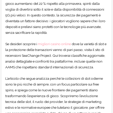
gioco aumentano del 22 % rispetto alla primavera, spinti dalla
voglia di divertirsi sotto il sole e dalla disponibilità di connessioni
5G più veloci. In questo contesto, la sicurezza dei pagamenti è
diventata un fattore decisivo: i giocatori vogliono sapere che i loro
depositi e prelievi siano protetti con le tecnologie più avanzate,
senza sacrificare la rapidità.
Se desideri scoprire i
migliori casino online
dove la varietà di slot e
la protezione delle transazioni vanno di pari passo, visita il sito di
recensioni SeaChange Project. Qui troverai classifiche aggiornate,
analisi dettagliate e confronti tra piattaforme, incluse quelle non
AAMS che rispettano standard internazionali di sicurezza.
L’articolo che segue analizza perché le collezioni di slot odierne
sono le più ricche di sempre, con un focus particolare sui free
spins, e spiega come le nuove frontiere dei pagamenti stiano
trasformando l’esperienza di gioco. Scopriremo l’evoluzione
tecnica delle slot, il ruolo dei provider, le strategie di marketing
estivo e le normative europee che tutelano il giocatore, per offrire