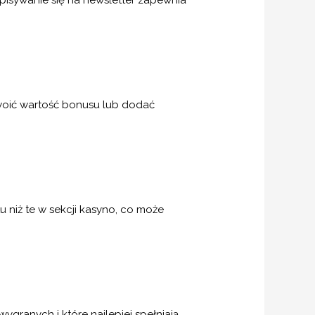
apisywanie się na newsletter zapewnia
woić wartość bonusu lub dodać
 niż te w sekcji kasyno, co może
ygranych i które najlepiej spełniają