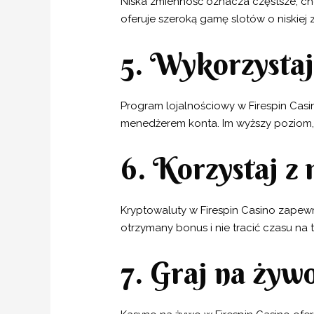
Niska zmienność oznacza częstsze, cho
oferuje szeroką gamę slotów o niskiej 
5. Wykorzysta
Program lojalnościowy w Firespin Ca
menedżerem konta. Im wyższy poziom, t
6. Korzystaj z
Kryptowaluty w Firespin Casino zapew
otrzymany bonus i nie tracić czasu na 
7. Graj na żyw