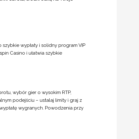
 szybkie wypłaty i solidny program VIP
spin Casino i ułatwia szybkie
rotu, wybór gier o wysokim RTP,
m podejściu – ustalaj limity i graj z
 wypłatę wygranych. Powodzenia przy