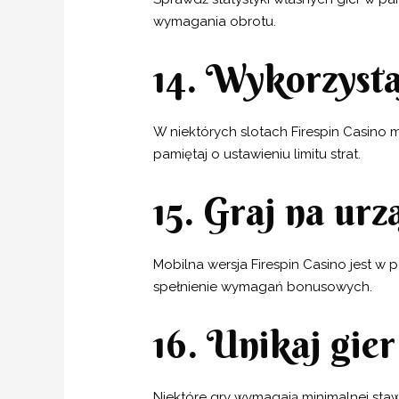
wymagania obrotu.
14. Wykorzysta
W niektórych slotach Firespin Casino
pamiętaj o ustawieniu limitu strat.
15. Graj na ur
Mobilna wersja Firespin Casino jest w
spełnienie wymagań bonusowych.
16. Unikaj gie
Niektóre gry wymagają minimalnej staw