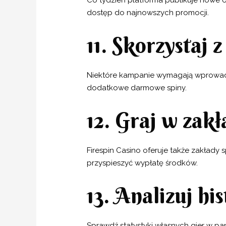
Co tydzień platforma publikuje nowe of
dostęp do najnowszych promocji.
11. Skorzystaj
Niektóre kampanie wymagają wprowadz
dodatkowe darmowe spiny.
12. Graj w zak
Firespin Casino oferuje także zakłady
przyspieszyć wypłatę środków.
13. Analizuj his
Sprawdź statystyki własnych gier w pan