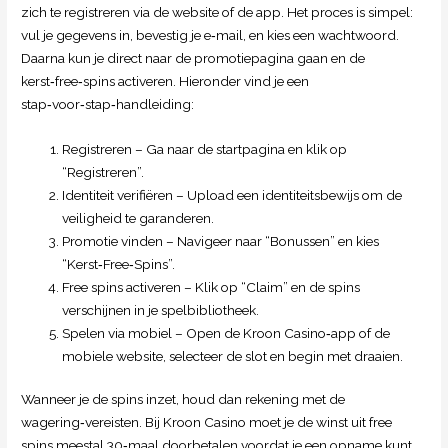
zich te registreren via de website of de app. Het proces is simpel:
vul je gegevens in, bevestig je e‑mail, en kies een wachtwoord.
Daarna kun je direct naar de promotiepagina gaan en de
kerst‑free‑spins activeren. Hieronder vind je een
stap‑voor‑stap‑handleiding:
Registreren – Ga naar de startpagina en klik op
“Registreren”.
Identiteit verifiëren – Upload een identiteitsbewijs om de
veiligheid te garanderen.
Promotie vinden – Navigeer naar “Bonussen” en kies
“Kerst‑Free‑Spins”.
Free spins activeren – Klik op “Claim” en de spins
verschijnen in je spelbibliotheek.
Spelen via mobiel – Open de Kroon Casino‑app of de
mobiele website, selecteer de slot en begin met draaien.
Wanneer je de spins inzet, houd dan rekening met de
wagering‑vereisten. Bij Kroon Casino moet je de winst uit free
spins meestal 30‑maal doorbetalen voordat je een opname kunt