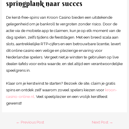
springplank naar succes
De kerst‑free‑spins van Kroon Casino bieden een uitstekende
gelegenheid om je bankroll te vergroten zonder risico. Door de
actie via de mobiele app te claimen, kun je op elk moment van de
dag spelen, zelfs tijdens de feestdagen. Met een breed scala aan
slots, aantrekkelijke RTP‑cijfers en een betrouwbare licentie, levert
dit online casino een veilige en plezierige ervaring voor
Nederlandse spelers. Vergeet niet je winsten te gebruiken op live
dealer‑tafels voor extra waarde, en stel altijd een verantwoordelijke
speelgrens in.
Klaar om je kerstwinst te starten? Bezoek de site, claim je gratis
spins en ontdek zelf waarom zoveel spelers kiezen voor
kroon-
casino-online.nl
. Veel speelplezier en een vrolijk kerstfeest
gewenst!
←
Previous Post
Next Post
→