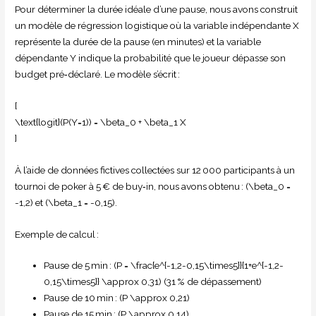
Pour déterminer la durée idéale d’une pause, nous avons construit
un modèle de régression logistique où la variable indépendante X
représente la durée de la pause (en minutes) et la variable
dépendante Y indique la probabilité que le joueur dépasse son
budget pré‑déclaré. Le modèle s’écrit :
[
\text{logit}(P(Y=1)) = \beta_0 + \beta_1 X
]
À l’aide de données fictives collectées sur 12 000 participants à un
tournoi de poker à 5 € de buy‑in, nous avons obtenu : (\beta_0 =
-1,2) et (\beta_1 = -0,15).
Exemple de calcul :
Pause de 5 min : (P = \frac{e^{-1,2-0,15\times5}}{1+e^{-1,2-
0,15\times5}} \approx 0,31) (31 % de dépassement)
Pause de 10 min : (P \approx 0,21)
Pause de 15 min : (P \approx 0,14)