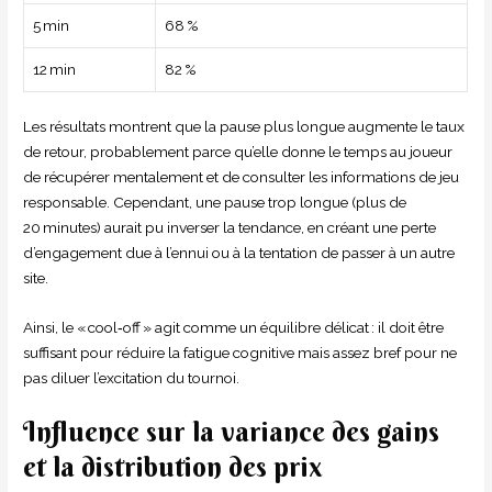
5 min
68 %
12 min
82 %
Les résultats montrent que la pause plus longue augmente le taux
de retour, probablement parce qu’elle donne le temps au joueur
de récupérer mentalement et de consulter les informations de jeu
responsable. Cependant, une pause trop longue (plus de
20 minutes) aurait pu inverser la tendance, en créant une perte
d’engagement due à l’ennui ou à la tentation de passer à un autre
site.
Ainsi, le « cool‑off » agit comme un équilibre délicat : il doit être
suffisant pour réduire la fatigue cognitive mais assez bref pour ne
pas diluer l’excitation du tournoi.
Influence sur la variance des gains
et la distribution des prix