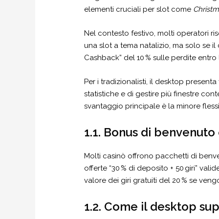
elementi cruciali per slot come
Christm
Nel contesto festivo, molti operatori ri
una slot a tema natalizio, ma solo se 
Cashback” del 10 % sulle perdite entro 
Per i tradizionalisti, il desktop present
statistiche e di gestire più finestre co
svantaggio principale è la minore flessi
1.1. Bonus di benvenuto
Molti casinò offrono pacchetti di benv
offerte “30 % di deposito + 50 giri” va
valore dei giri gratuiti del 20 % se ven
1.2. Come il desktop supp