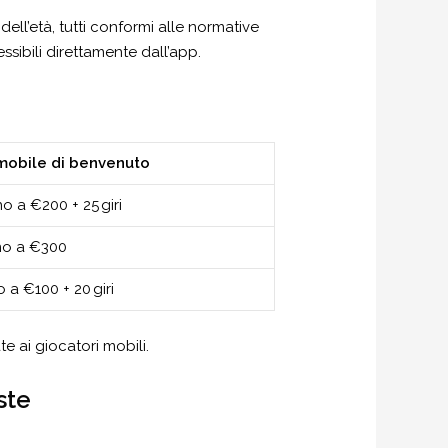
dell’età, tutti conformi alle normative
ssibili direttamente dall’app.
mobile di benvenuto
no a €200 + 25 giri
ino a €300
o a €100 + 20 giri
te ai giocatori mobili.
ste