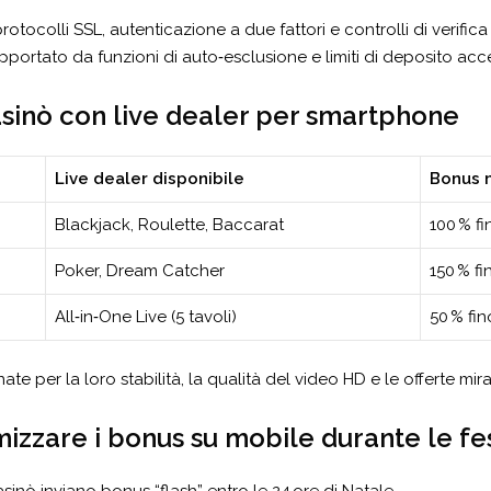
otocolli SSL, autenticazione a due fattori e controlli di verifica 
pportato da funzioni di auto‑esclusione e limiti di deposito acce
casinò con live dealer per smartphone
Live dealer disponibile
Bonus 
Blackjack, Roulette, Baccarat
100 % fi
Poker, Dream Catcher
150 % f
All‑in‑One Live (5 tavoli)
50 % fin
e per la loro stabilità, la qualità del video HD e le offerte mira
mizzare i bonus su mobile durante le fe
casinò inviano bonus “flash” entro le 24 ore di Natale.