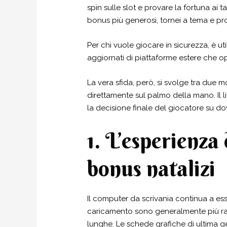
spin sulle slot e provare la fortuna ai 
bonus più generosi, tornei a tema e pr
Per chi vuole giocare in sicurezza, è uti
aggiornati di piattaforme estere che o
La vera sfida, però, si svolge tra due m
direttamente sul palmo della mano. Il li
la decisione finale del giocatore su dov
1. L’esperienza
bonus natalizi
Il computer da scrivania continua a esse
caricamento sono generalmente più rapid
lunghe. Le schede grafiche di ultima gen