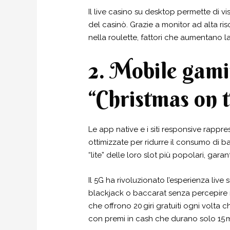
Il live casino su desktop permette di vis
del casinò. Grazie a monitor ad alta ri
nella roulette, fattori che aumentano l
2. Mobile gamin
“Christmas on 
Le app native e i siti responsive rapp
ottimizzate per ridurre il consumo di 
“lite” delle loro slot più popolari, ga
Il 5G ha rivoluzionato l’esperienza live
blackjack o baccarat senza percepire ri
che offrono 20 giri gratuiti ogni volta
con premi in cash che durano solo 15 min