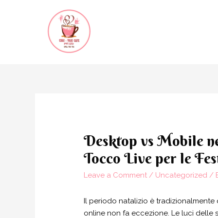
Desktop vs Mobile ne
Tocco Live per le Fes
Leave a Comment
/
Uncategorized
/ 
Il periodo natalizio è tradizionalmente 
online non fa eccezione. Le luci delle 