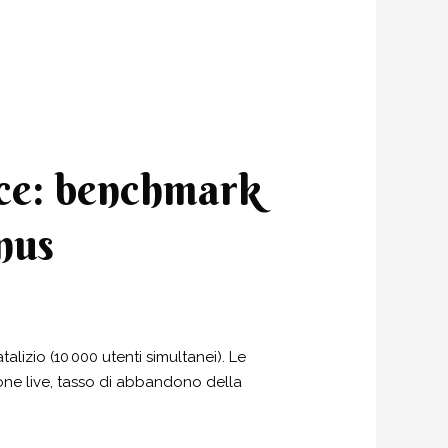
nce: benchmark
onus
alizio (10 000 utenti simultanei). Le
ne live, tasso di abbandono della