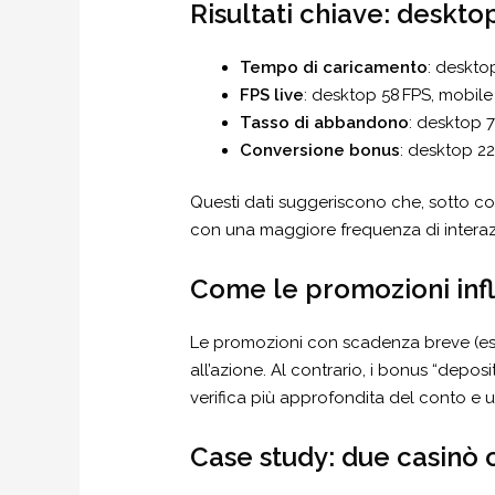
Risultati chiave: desktop
Tempo di caricamento
: desktop
FPS live
: desktop 58 FPS, mobile
Tasso di abbandono
: desktop 7
Conversione bonus
: desktop 22 
Questi dati suggeriscono che, sotto co
con una maggiore frequenza di interazi
Come le promozioni infl
Le promozioni con scadenza breve (es. 
all’azione. Al contrario, i bonus “depo
verifica più approfondita del conto e u
Case study: due casinò 