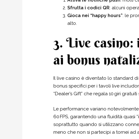
Sfrutta i codici QR
: alcuni opera
Gioca nei “happy hours”
: le pr
alto.
3. Live casino:
ai bonus natali
Il live casino è diventato lo standard di
bonus specifici per i tavoli live inclu
“Dealer’s Gift” che regala 10 giri gratui
Le performance variano notevolmente t
60 FPS, garantendo una fluidità quasi “
soprattutto quando si utilizzano connes
meno che non si partecipi a tornei ad a