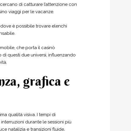
ò cercano di catturare l’attenzione con
sino viaggi per le vacanze.
, dove è possibile trovare elenchi
nsabile.
 mobile, che porta il casinò
o di questi due universi, influenzando
ità.
nza, grafica e
a qualità visiva. I tempi di
nterruzioni durante le sessioni più
e natalizia e transizioni fluide,