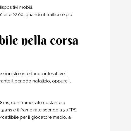
spositivi mobili.
alle 22:00, quando il traffico è più
bile nella corsa
sionisti e interfacce interattive. I
nte il periodo natalizio, oppure il
8 ms, con frame rate costante a
35 ms e il frame rate scende a 30 FPS,
cettibile per il giocatore medio, a