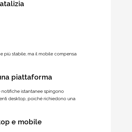
atalizia
e più stabile, ma il mobile compensa
cuna piattaforma
e notifiche istantanee spingono
utenti desktop, poiché richiedono una
top e mobile