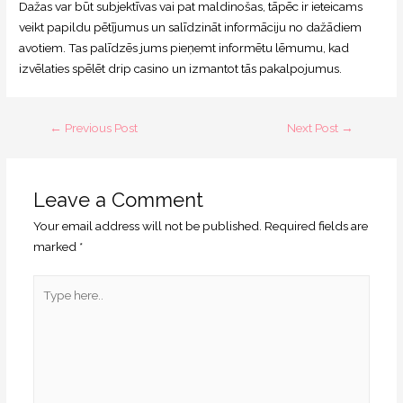
Dažas var būt subjektīvas vai pat maldinošas, tāpēc ir ieteicams
veikt papildu pētījumus un salīdzināt informāciju no dažādiem
avotiem. Tas palīdzēs jums pieņemt informētu lēmumu, kad
izvēlaties spēlēt drip casino un izmantot tās pakalpojumus.
←
Previous Post
Next Post
→
Leave a Comment
Your email address will not be published.
Required fields are
marked
*