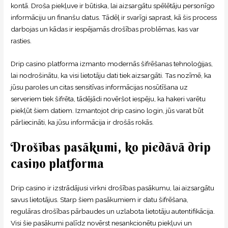
kontā. Droša piekļuve ir būtiska, lai aizsargātu spēlētāju personīgo
informāciju un finanšu datus. Tādēļ ir svarīgi saprast, kā šis process
darbojas un kādas ir iespējamās drošības problēmas, kas var
rasties.
Drip casino platforma izmanto modernās šifrēšanas tehnoloģijas,
lai nodrošinātu, ka visi lietotāju dati tiek aizsargāti. Tas nozīmē, ka
jūsu paroles un citas sensitīvas informācijas nosūtīšana uz
serveriem tiek šifrēta, tādējādi novēršot iespēju, ka hakeri varētu
piekļūt šiem datiem. Izmantojot drip casino login, jūs varat būt
pārliecināti, ka jūsu informācija ir drošās rokās.
Drošības pasākumi, ko piedāvā drip
casino platforma
Drip casino ir izstrādājusi virkni drošības pasākumu, lai aizsargātu
savus lietotājus. Starp šiem pasākumiem ir datu šifrēšana,
regulāras drošības pārbaudes un uzlabota lietotāju autentifikācija.
Visi šie pasākumi palīdz novērst nesankcionētu piekļuvi un