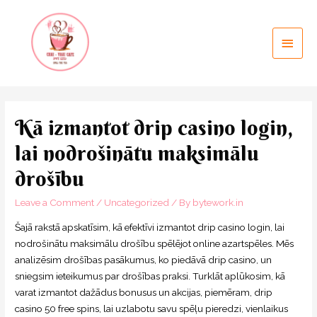
Kā izmantot drip casino login,
lai nodrošinātu maksimālu
drošību
Leave a Comment
/
Uncategorized
/ By
bytework.in
Šajā rakstā apskatīsim, kā efektīvi izmantot drip casino login, lai
nodrošinātu maksimālu drošību spēlējot online azartspēles. Mēs
analizēsim drošības pasākumus, ko piedāvā drip casino, un
sniegsim ieteikumus par drošības praksi. Turklāt aplūkosim, kā
varat izmantot dažādus bonusus un akcijas, piemēram, drip
casino 50 free spins, lai uzlabotu savu spēļu pieredzi, vienlaikus