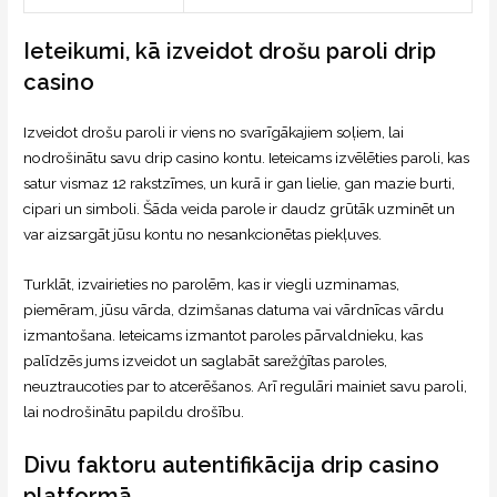
Ieteikumi, kā izveidot drošu paroli drip
casino
Izveidot drošu paroli ir viens no svarīgākajiem soļiem, lai
nodrošinātu savu drip casino kontu. Ieteicams izvēlēties paroli, kas
satur vismaz 12 rakstzīmes, un kurā ir gan lielie, gan mazie burti,
cipari un simboli. Šāda veida parole ir daudz grūtāk uzminēt un
var aizsargāt jūsu kontu no nesankcionētas piekļuves.
Turklāt, izvairieties no parolēm, kas ir viegli uzminamas,
piemēram, jūsu vārda, dzimšanas datuma vai vārdnīcas vārdu
izmantošana. Ieteicams izmantot paroles pārvaldnieku, kas
palīdzēs jums izveidot un saglabāt sarežģītas paroles,
neuztraucoties par to atcerēšanos. Arī regulāri mainiet savu paroli,
lai nodrošinātu papildu drošību.
Divu faktoru autentifikācija drip casino
platformā