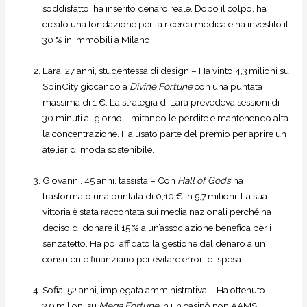
soddisfatto, ha inserito denaro reale. Dopo il colpo, ha
creato una fondazione per la ricerca medica e ha investito il
30 % in immobili a Milano.
Lara, 27 anni, studentessa di design – Ha vinto 4,3 milioni su
SpinCity giocando a
Divine Fortune
con una puntata
massima di 1 €. La strategia di Lara prevedeva sessioni di
30 minuti al giorno, limitando le perdite e mantenendo alta
la concentrazione. Ha usato parte del premio per aprire un
atelier di moda sostenibile.
Giovanni, 45 anni, tassista – Con
Hall of Gods
ha
trasformato una puntata di 0,10 € in 5,7 milioni. La sua
vittoria è stata raccontata sui media nazionali perché ha
deciso di donare il 15 % a un’associazione benefica per i
senzatetto. Ha poi affidato la gestione del denaro a un
consulente finanziario per evitare errori di spesa.
Sofia, 52 anni, impiegata amministrativa – Ha ottenuto
3,9 milioni su
Mega Fortune
in un casinò non AAMS