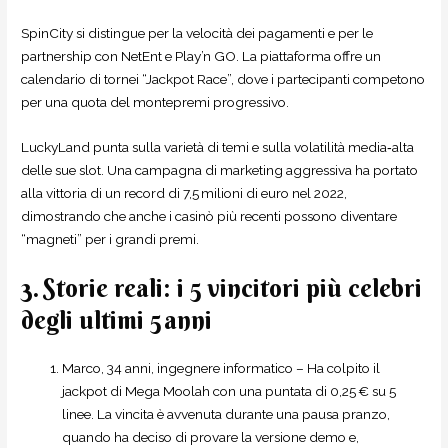
SpinCity si distingue per la velocità dei pagamenti e per le
partnership con NetEnt e Play’n GO. La piattaforma offre un
calendario di tornei “Jackpot Race”, dove i partecipanti competono
per una quota del montepremi progressivo.
LuckyLand punta sulla varietà di temi e sulla volatilità media‑alta
delle sue slot. Una campagna di marketing aggressiva ha portato
alla vittoria di un record di 7,5 milioni di euro nel 2022,
dimostrando che anche i casinò più recenti possono diventare
“magneti” per i grandi premi.
3. Storie reali: i 5 vincitori più celebri
degli ultimi 5 anni
Marco, 34 anni, ingegnere informatico – Ha colpito il
jackpot di Mega Moolah con una puntata di 0,25 € su 5
linee. La vincita è avvenuta durante una pausa pranzo,
quando ha deciso di provare la versione demo e,