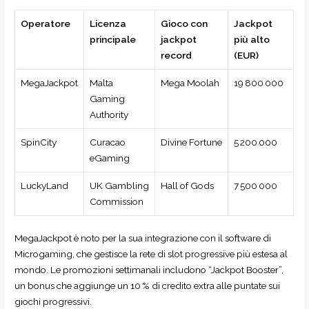
Operatore
Licenza
Gioco con
Jackpot
principale
jackpot
più alto
record
(EUR)
MegaJackpot
Malta
Mega Moolah
19 800 000
Gaming
Authority
SpinCity
Curacao
Divine Fortune
5 200 000
eGaming
LuckyLand
UK Gambling
Hall of Gods
7 500 000
Commission
MegaJackpot è noto per la sua integrazione con il software di
Microgaming, che gestisce la rete di slot progressive più estesa al
mondo. Le promozioni settimanali includono “Jackpot Booster”,
un bonus che aggiunge un 10 % di credito extra alle puntate sui
giochi progressivi.