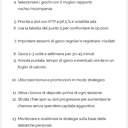
Selezionare i giochi con il miglior rapporto
rischio/ricompensa
Priorità a slot con RTP ≥ 96,5 % e volatilità alta.
Usa la tabella del punto 5 per confrontare le opzioni.
Impostare sessioni di gioco regolari e registrare i risultati
Gioca 2‑3 volte a settimana per 30‑45 minuti.
Annota puntata, tempo di gioco e eventuali vincite in un
foglio di calcolo.
Utilizzare bonus e promozioni in modo strategico
Attiva i bonus di deposito prima di ogni sessione.
Sfrutta i free spin su slot progressive per aumentare le
chances senza spendere capitale aggiuntivo.
Monitorare e ricalibrare la strategia sulla base delle
statistiche personali