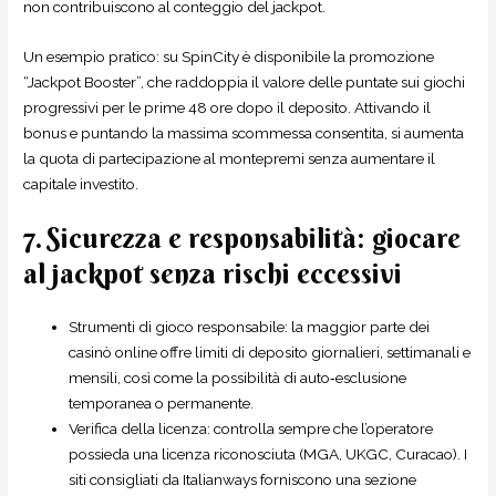
non contribuiscono al conteggio del jackpot.
Un esempio pratico: su SpinCity è disponibile la promozione
“Jackpot Booster”, che raddoppia il valore delle puntate sui giochi
progressivi per le prime 48 ore dopo il deposito. Attivando il
bonus e puntando la massima scommessa consentita, si aumenta
la quota di partecipazione al montepremi senza aumentare il
capitale investito.
7. Sicurezza e responsabilità: giocare
al jackpot senza rischi eccessivi
Strumenti di gioco responsabile: la maggior parte dei
casinò online offre limiti di deposito giornalieri, settimanali e
mensili, così come la possibilità di auto‑esclusione
temporanea o permanente.
Verifica della licenza: controlla sempre che l’operatore
possieda una licenza riconosciuta (MGA, UKGC, Curacao). I
siti consigliati da Italianways forniscono una sezione