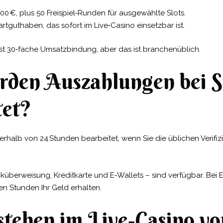
00 €, plus 50 Freispiel‑Runden für ausgewählte Slots.
artguthaben, das sofort im Live‑Casino einsetzbar ist.
 30‑fache Umsatzbindung, aber das ist branchenüblich.
erden Auszahlungen bei 
tet?
rhalb von 24 Stunden bearbeitet, wenn Sie die üblichen Verifi
erweisung, Kreditkarte und E‑Wallets – sind verfügbar. Bei E‑W
n Stunden Ihr Geld erhalten.
stehen im Live‑Casino v