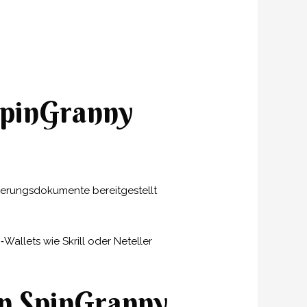
SpinGranny
zierungsdokumente bereitgestellt
allets wie Skrill oder Neteller
on SpinGranny