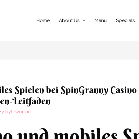
Home
About Us
Menu
Specials
les Spielen bei SpinGranny Casino
en‑Leitfaden
By
bytework.in
o und mobiles Sp