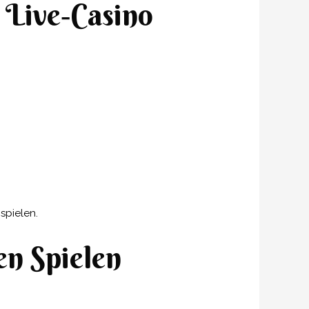
 Live‑Casino
spielen.
n Spielen