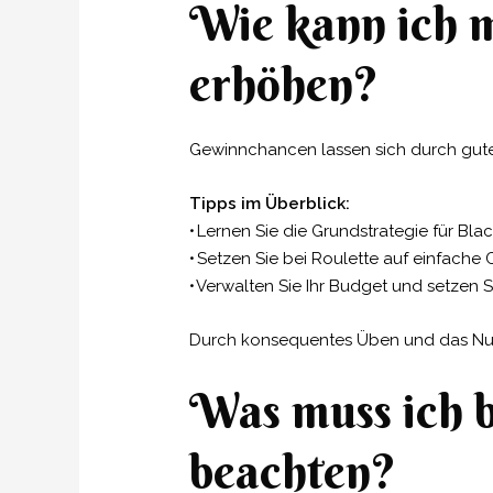
Wie kann ich 
erhöhen?
Gewinnchancen lassen sich durch gute
Tipps im Überblick:
• Lernen Sie die Grundstrategie für Blac
• Setzen Sie bei Roulette auf einfach
• Verwalten Sie Ihr Budget und setzen S
Durch konsequentes Üben und das Nutz
Was muss ich b
beachten?