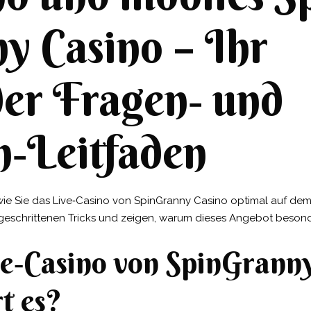
y Casino – Ihr
er Fragen‑ und
‑Leitfaden
, wie Sie das Live‑Casino von SpinGranny Casino optimal auf d
schrittenen Tricks und zeigen, warum dieses Angebot besonders
ve‑Casino von SpinGrann
t es?