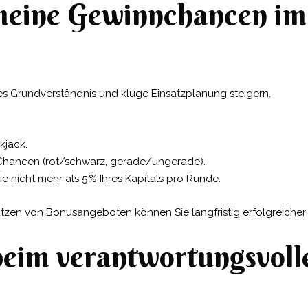
meine Gewinnchancen im
s Grundverständnis und kluge Einsatzplanung steigern.
kjack.
e Chancen (rot/schwarz, gerade/ungerade).
ie nicht mehr als 5 % Ihres Kapitals pro Runde.
en von Bonusangeboten können Sie langfristig erfolgreicher 
eim verantwortungsvolle