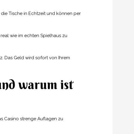
n die Tische in Echtzeit und können per
real wie im echten Spielhaus zu
z. Das Geld wird sofort von Ihrem
und warum ist
das Casino strenge Auflagen zu