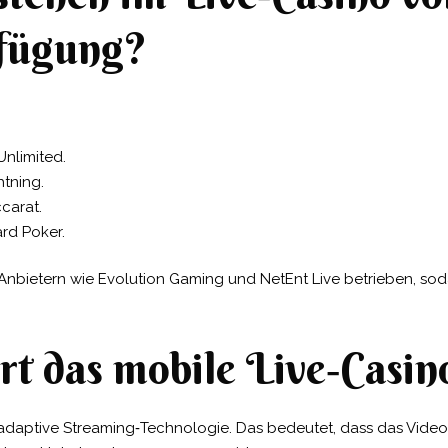
rfügung?
Unlimited.
htning.
carat.
rd Poker.
nbietern wie Evolution Gaming und NetEnt Live betrieben, soda
rt das mobile Live‑Casin
adaptive Streaming‑Technologie. Das bedeutet, dass das Video