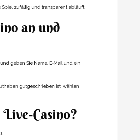
Spiel zufällig und transparent abläuft.
ino an und
n und geben Sie Name, E‑Mail und ein
uthaben gutgeschrieben ist, wählen
m Live‑Casino?
g.