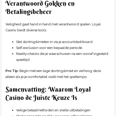
Verantwoord Gokken en
Betalingsbeheer
Veiligheid gaat hand in hand met verantwoord spelen. Loyal
Casino biedt diverse tools:
Stel stortingslimieten in via je accountdashboard.
Self‑exclusion voor een bepaalde periode.
Reality‑checks die je waarschuwen na een vooraf ingesteld
speeltijd.
Pro Tip:
Begin met een lage stortingslimiet en verhoog deze
alleen als je je comfortabel voelt met het speltempo.
Samenvatting: Waarom Loyal
Casino de Juiste Keuze Is
Veilige betaalmethoden en snelle uitbetalingen
Sterke encryptie en 2FA voor accountbeveiliging