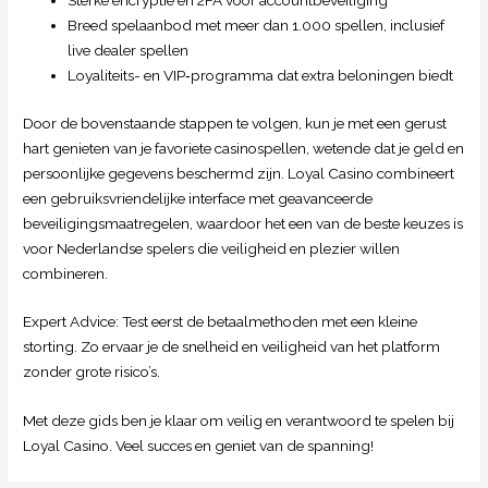
Breed spelaanbod met meer dan 1.000 spellen, inclusief
live dealer spellen
Loyaliteits- en VIP‑programma dat extra beloningen biedt
Door de bovenstaande stappen te volgen, kun je met een gerust
hart genieten van je favoriete casinospellen, wetende dat je geld en
persoonlijke gegevens beschermd zijn. Loyal Casino combineert
een gebruiksvriendelijke interface met geavanceerde
beveiligingsmaatregelen, waardoor het een van de beste keuzes is
voor Nederlandse spelers die veiligheid en plezier willen
combineren.
Expert Advice: Test eerst de betaalmethoden met een kleine
storting. Zo ervaar je de snelheid en veiligheid van het platform
zonder grote risico’s.
Met deze gids ben je klaar om veilig en verantwoord te spelen bij
Loyal Casino. Veel succes en geniet van de spanning!