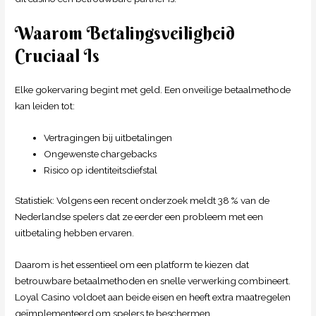
Waarom Betalingsveiligheid
Cruciaal Is
Elke gokervaring begint met geld. Een onveilige betaalmethode
kan leiden tot:
Vertragingen bij uitbetalingen
Ongewenste chargebacks
Risico op identiteitsdiefstal
Statistiek: Volgens een recent onderzoek meldt 38 % van de
Nederlandse spelers dat ze eerder een probleem met een
uitbetaling hebben ervaren.
Daarom is het essentieel om een platform te kiezen dat
betrouwbare betaalmethoden en snelle verwerking combineert.
Loyal Casino voldoet aan beide eisen en heeft extra maatregelen
geïmplementeerd om spelers te beschermen.