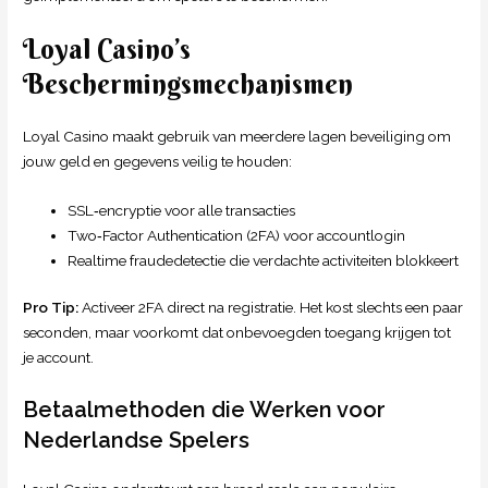
Loyal Casino’s
Beschermingsmechanismen
Loyal Casino maakt gebruik van meerdere lagen beveiliging om
jouw geld en gegevens veilig te houden:
SSL‑encryptie voor alle transacties
Two‑Factor Authentication (2FA) voor accountlogin
Realtime fraudedetectie die verdachte activiteiten blokkeert
Pro Tip:
Activeer 2FA direct na registratie. Het kost slechts een paar
seconden, maar voorkomt dat onbevoegden toegang krijgen tot
je account.
Betaalmethoden die Werken voor
Nederlandse Spelers