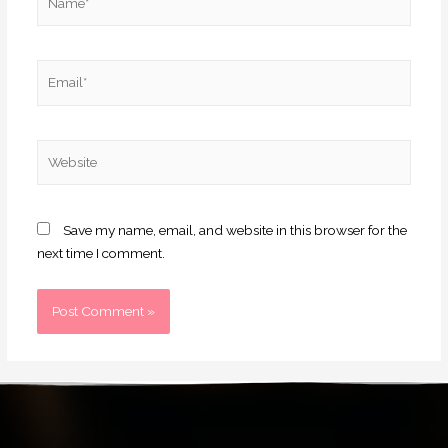
Save my name, email, and website in this browser for the
next time I comment.