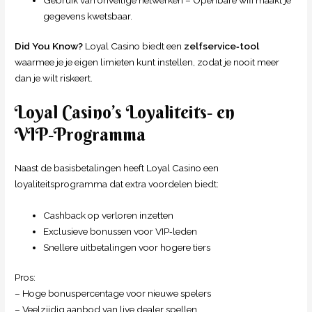
gegevens kwetsbaar.
Did You Know?
Loyal Casino biedt een
zelfservice‑tool
waarmee je je eigen limieten kunt instellen, zodat je nooit meer
dan je wilt riskeert.
Loyal Casino’s Loyaliteits‑ en
VIP‑Programma
Naast de basisbetalingen heeft Loyal Casino een
loyaliteitsprogramma dat extra voordelen biedt:
Cashback op verloren inzetten
Exclusieve bonussen voor VIP‑leden
Snellere uitbetalingen voor hogere tiers
Pros:
– Hoge bonuspercentage voor nieuwe spelers
– Veelzijdig aanbod van live dealer spellen