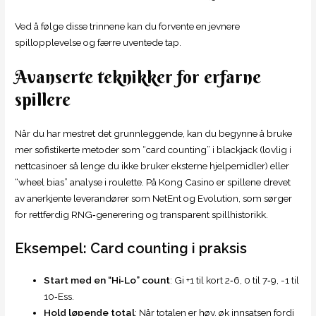
Ved å følge disse trinnene kan du forvente en jevnere
spillopplevelse og færre uventede tap.
Avanserte teknikker for erfarne
spillere
Når du har mestret det grunnleggende, kan du begynne å bruke
mer sofistikerte metoder som “card counting” i blackjack (lovlig i
nettcasinoer så lenge du ikke bruker eksterne hjelpemidler) eller
“wheel bias” analyse i roulette. På Kong Casino er spillene drevet
av anerkjente leverandører som NetEnt og Evolution, som sørger
for rettferdig RNG‑generering og transparent spillhistorikk.
Eksempel: Card counting i praksis
Start med en “Hi‑Lo” count
: Gi +1 til kort 2‑6, 0 til 7‑9, -1 til
10‑Ess.
Hold løpende total
: Når totalen er høy, øk innsatsen fordi