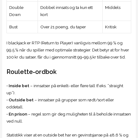
Double
Dobbel innsats og ta kun ett
Middels
Down
kort
Bust
Over 21 poeng, du taper
Kritisk
I blackjack er RTP (Return to Player) vanligvis mellom 99 % og
99,5 % når du spiller med optimale strategier. Det betyr at for hver
100 kr du satser, får du i gjennomsnitt 99‑99,5 kr tilbake over tid.
Roulette‑ordbok
•
Inside bet
– innsatser på enkelt‑ eller flere tall (f.eks. “straight
up”).
•
Outside bet
– innsatser på grupper som rødt/sort eller
oddetall.
•
En prison
– regel som gir deg muligheten til å beholde innsatsen
ved null.
Statistikk viser at en outside bet har en gevinstsjanse på 48,6 % og