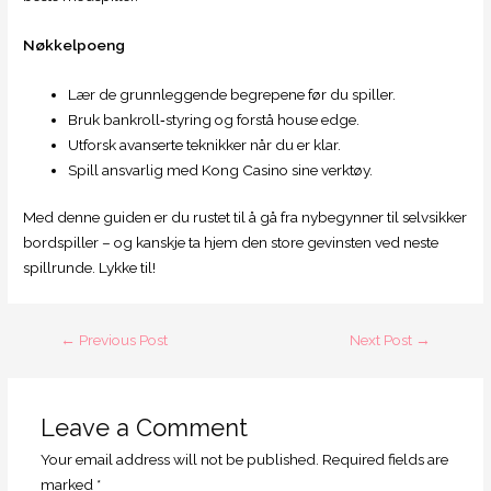
Nøkkelpoeng
Lær de grunnleggende begrepene før du spiller.
Bruk bankroll‑styring og forstå house edge.
Utforsk avanserte teknikker når du er klar.
Spill ansvarlig med Kong Casino sine verktøy.
Med denne guiden er du rustet til å gå fra nybegynner til selvsikker
bordspiller – og kanskje ta hjem den store gevinsten ved neste
spillrunde. Lykke til!
←
Previous Post
Next Post
→
Leave a Comment
Your email address will not be published.
Required fields are
marked
*