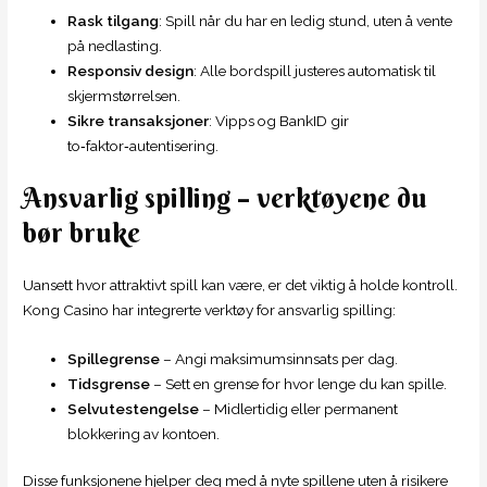
Rask tilgang
: Spill når du har en ledig stund, uten å vente
på nedlasting.
Responsiv design
: Alle bordspill justeres automatisk til
skjermstørrelsen.
Sikre transaksjoner
: Vipps og BankID gir
to‑faktor‑autentisering.
Ansvarlig spilling – verktøyene du
bør bruke
Uansett hvor attraktivt spill kan være, er det viktig å holde kontroll.
Kong Casino har integrerte verktøy for ansvarlig spilling:
Spillegrense
– Angi maksimumsinnsats per dag.
Tidsgrense
– Sett en grense for hvor lenge du kan spille.
Selvutestengelse
– Midlertidig eller permanent
blokkering av kontoen.
Disse funksjonene hjelper deg med å nyte spillene uten å risikere