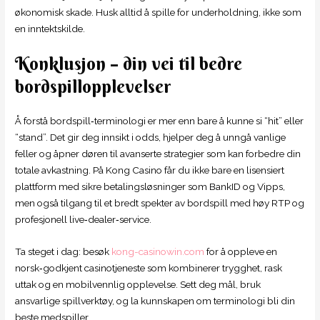
økonomisk skade. Husk alltid å spille for underholdning, ikke som
en inntektskilde.
Konklusjon – din vei til bedre
bordspillopplevelser
Å forstå bordspill‑terminologi er mer enn bare å kunne si “hit” eller
“stand”. Det gir deg innsikt i odds, hjelper deg å unngå vanlige
feller og åpner døren til avanserte strategier som kan forbedre din
totale avkastning. På Kong Casino får du ikke bare en lisensiert
plattform med sikre betalingsløsninger som BankID og Vipps,
men også tilgang til et bredt spekter av bordspill med høy RTP og
profesjonell live‑dealer‑service.
Ta steget i dag: besøk
kong-casinowin.com
for å oppleve en
norsk‑godkjent casinotjeneste som kombinerer trygghet, rask
uttak og en mobilvennlig opplevelse. Sett deg mål, bruk
ansvarlige spillverktøy, og la kunnskapen om terminologi bli din
beste medspiller.